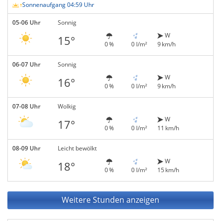
Sonnenaufgang 04:59 Uhr
05-06 Uhr
Sonnig
W
15°
0 %
0 l/m²
9 km/h
06-07 Uhr
Sonnig
W
16°
0 %
0 l/m²
9 km/h
07-08 Uhr
Wolkig
W
17°
0 %
0 l/m²
11 km/h
08-09 Uhr
Leicht bewölkt
W
18°
0 %
0 l/m²
15 km/h
Weitere Stunden anzeigen