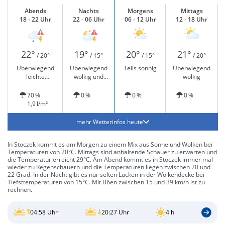
Abends
Nachts
Morgens
Mittags
18 - 22 Uhr
22 - 06 Uhr
06 - 12 Uhr
12 - 18 Uhr
22°
19°
20°
21°
/ 20°
/ 15°
/ 15°
/ 20°
Überwiegend
Überwiegend
Teils sonnig
Überwiegend
leichte
wolkig und
wolkig
Regenschauer und
Gewitter möglich
Gewitter möglich
70 %
0 %
0 %
0 %
1,9 l/m²
mehr Wetterinfos heute
In Stoczek kommt es am Morgen zu einem Mix aus Sonne und Wolken bei
Temperaturen von 20°C. Mittags sind anhaltende Schauer zu erwarten und
die Temperatur erreicht 29°C. Am Abend kommt es in Stoczek immer mal
wieder zu Regenschauern und die Temperaturen liegen zwischen 20 und
22 Grad. In der Nacht gibt es nur selten Lücken in der Wolkendecke bei
Tiefsttemperaturen von 15°C. Mit Böen zwischen 15 und 39 km/h ist zu
rechnen.
04:58 Uhr
20:27 Uhr
4 h