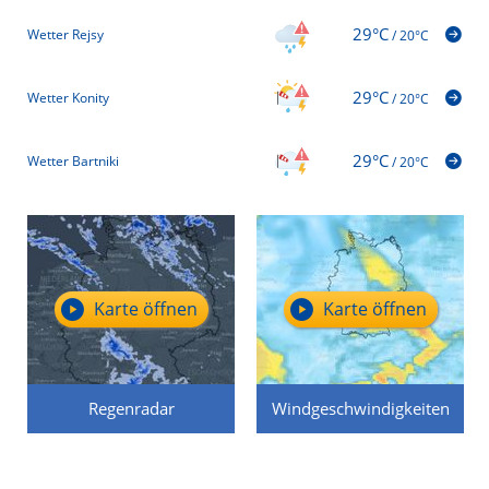
29°C
Wetter Rejsy
/
20°C
29°C
Wetter Konity
/
20°C
29°C
Wetter Bartniki
/
20°C
Karte öffnen
Karte öffnen
Regenradar
Windgeschwindigkeiten