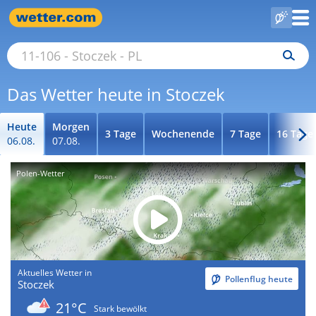
Das Wetter heute in Stoczek
Heute
Morgen
3 Tage
Wochenende
7 Tage
16 Tage
06.08.
07.08.
Polen-Wetter
Aktuelles Wetter in
Pollenflug heute
Stoczek
21°C
Stark bewölkt