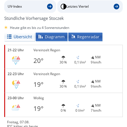
UV-Index
Letztes Viertel
Stündliche Vorhersage Stoczek
Heute gibt es bis zu 4 Sonnenstunden
Übersicht
Diagramm
Regenradar
21-22 Uhr
Vereinzelt Regen
NW
20°
30 %
0,1 l/m²
9 km/h
22-23 Uhr
Vereinzelt Regen
NW
19°
30 %
0,1 l/m²
9 km/h
23-00 Uhr
Wolkig
NW
19°
0 %
0 l/m²
7 km/h
Freitag, 07.08.
8°C kälter als heute