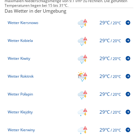
maximalen Niederschlagsmenge von 9.1 l/m² zu rechnen. Die gefühlten
Temperaturen liegen bei 15 bis 31°C.
Das Wetter in der Umgebung
29°C
Wetter Kiersnowo
/
20°C
29°C
Wetter Kobiela
/
20°C
29°C
Wetter Kiwity
/
20°C
29°C
Wetter Rokitnik
/
20°C
29°C
Wetter Połapin
/
20°C
29°C
Wetter Klejdity
/
20°C
29°C
Wetter Kierwiny
/
20°C