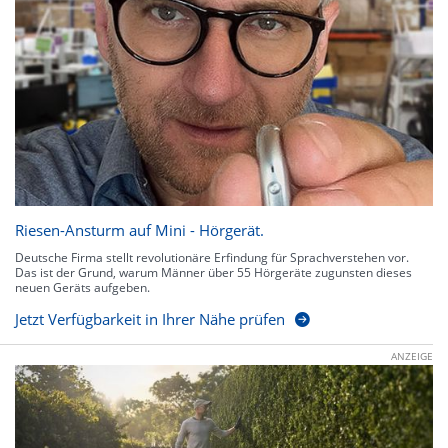
Riesen-Ansturm auf Mini - Hörgerät.
Deutsche Firma stellt revolutionäre Erfindung für Sprachverstehen vor.
Das ist der Grund, warum Männer über 55 Hörgeräte zugunsten dieses
neuen Geräts aufgeben.
Jetzt Verfügbarkeit in Ihrer Nähe prüfen
ANZEIGE