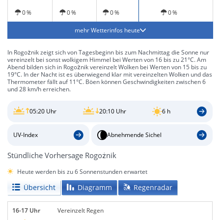
0 %
0 %
0 %
0 %
mehr Wetterinfos heute
In Rogożnik zeigt sich von Tagesbeginn bis zum Nachmittag die Sonne nur
vereinzelt bei sonst wolkigem Himmel bei Werten von 16 bis zu 21°C. Am
Abend bilden sich in Rogożnik vereinzelt Wolken bei Werten von 15 bis zu
19°C. In der Nacht ist es überwiegend klar mit vereinzelten Wolken und das
Thermometer fällt auf 11°C. Böen können Geschwindigkeiten zwischen 6
und 28 km/h erreichen.
05:20 Uhr
20:10 Uhr
6 h
UV-Index
Abnehmende Sichel
Stündliche Vorhersage Rogożnik
Heute werden bis zu 6 Sonnenstunden erwartet
Übersicht
Diagramm
Regenradar
16-17 Uhr
Vereinzelt Regen