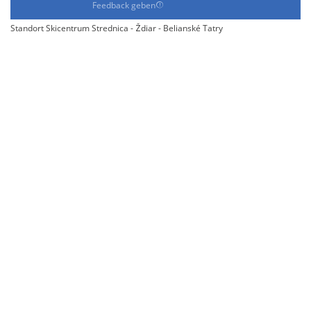
Feedback geben
Standort Skicentrum Strednica - Ždiar - Belianské Tatry