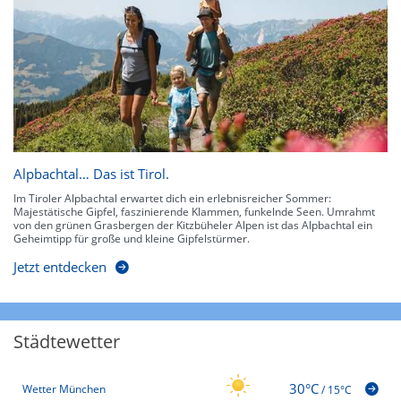
Alpbachtal… Das ist Tirol.
Im Tiroler Alpbachtal erwartet dich ein erlebnisreicher Sommer:
Majestätische Gipfel, faszinierende Klammen, funkelnde Seen. Umrahmt
von den grünen Grasbergen der Kitzbüheler Alpen ist das Alpbachtal ein
Geheimtipp für große und kleine Gipfelstürmer.
Jetzt entdecken
Städtewetter
30°C
Wetter München
/
15°C