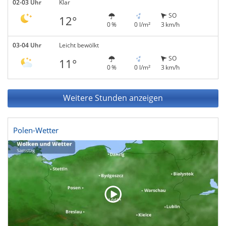
02-03 Uhr
Klar
SO
12°
0 %
0 l/m²
3 km/h
03-04 Uhr
Leicht bewölkt
SO
11°
0 %
0 l/m²
3 km/h
Weitere Stunden anzeigen
Polen-Wetter