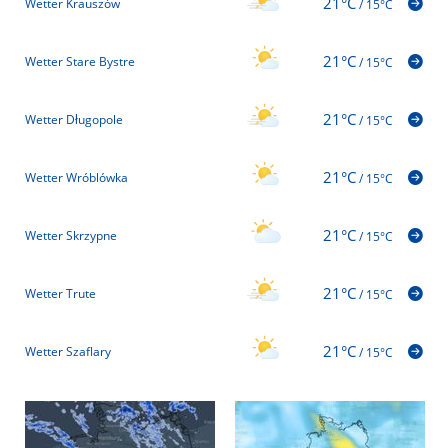
21°C
Wetter Krauszów
/
15°C
21°C
Wetter Stare Bystre
/
15°C
21°C
Wetter Długopole
/
15°C
21°C
Wetter Wróblówka
/
15°C
21°C
Wetter Skrzypne
/
15°C
21°C
Wetter Trute
/
15°C
21°C
Wetter Szaflary
/
15°C