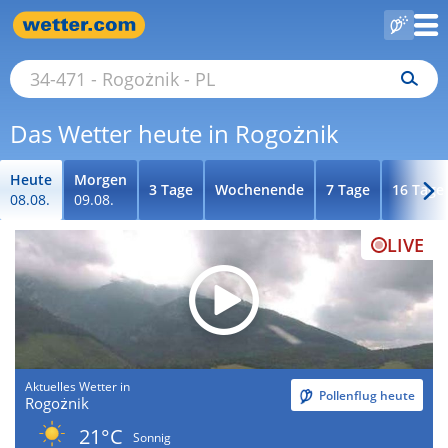
Das Wetter heute in Rogożnik
Heute
Morgen
3 Tage
Wochenende
7 Tage
16 Tage
08.08.
09.08.
LIVE
Aktuelles Wetter in
Pollenflug heute
Rogożnik
21°C
Sonnig