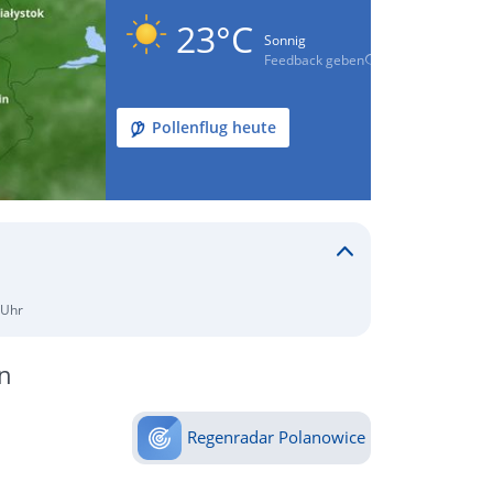
23°C
Sonnig
Feedback geben
Pollenflug heute
 Uhr
n
Regenradar Polanowice