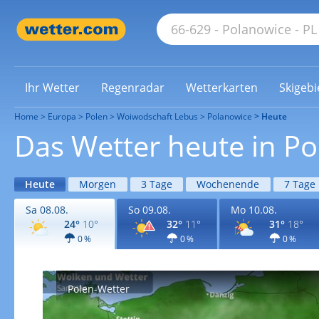
Ihr Wetter
Regenradar
Wetterkarten
Skigebi
Home
Europa
Polen
Woiwodschaft Lebus
Polanowice
Heute
Das Wetter heute in P
Heute
Morgen
3 Tage
Wochenende
7 Tage
Sa 08.08.
So 09.08.
Mo 10.08.
24°
10°
32°
11°
31°
18°
0 %
0 %
0 %
Polen-Wetter