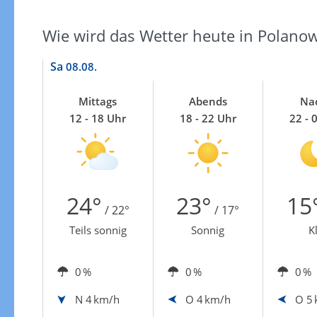
Wie wird das Wetter heute in Polanow
Sa
08.08.
Mittags
Abends
Na
12 - 18 Uhr
18 - 22 Uhr
22 - 
24°
23°
15
/ 22°
/ 17°
Teils sonnig
Sonnig
K
0 %
0 %
0 %
N
4 km/h
O
4 km/h
O
5