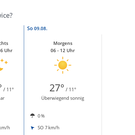
ice?
So
09.08.
chts
Morgens
06 Uhr
06 - 12 Uhr
°
27°
/ 11°
/ 11°
lar
Überwiegend sonnig
0 %
 km/h
SO
7 km/h