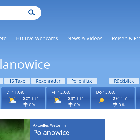
ete
HD Live Webcams
News & Videos
Reisen & Fre
olanowice
16 Tage
Regenradar
Pollenflug
Rückblick
Di 11.08.
Mi 12.08.
Do 13.08.
22°
13°
23°
14°
29°
15°
0 %
0 %
0 %
Aktuelles Wetter in
Polanowice