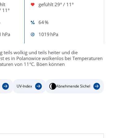
hlt
gefühlt
29° / 11°
/ 11°
%
64 %
1 hPa
1019 hPa
teils wolkig und teils heiter und die
st es in Polanowice wolkenlos bei Temperaturen
peraturen von 11°C. Böen können
UV-Index
Abnehmende Sichel