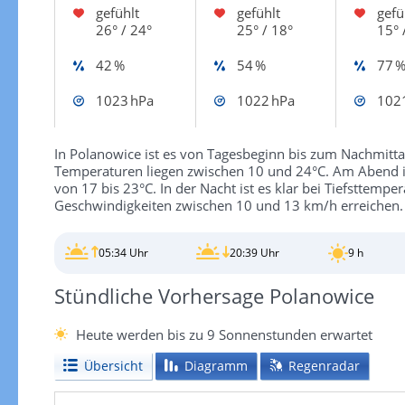
gefühlt
gefühlt
gefü
26° / 24°
25° / 18°
15° 
42 %
54 %
77 
1023 hPa
1022 hPa
102
In Polanowice ist es von Tagesbeginn bis zum Nachmittag 
Temperaturen liegen zwischen 10 und 24°C. Am Abend i
von 17 bis 23°C. In der Nacht ist es klar bei Tiefsttem
Geschwindigkeiten zwischen 10 und 13 km/h erreichen.
05:34 Uhr
20:39 Uhr
9 h
Stündliche Vorhersage Polanowice
Heute werden bis zu 9 Sonnenstunden erwartet
Übersicht
Diagramm
Regenradar