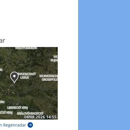
ar
n Regenradar