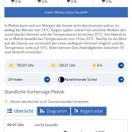
0 %
0 %
0 %
0 %
mehr Wetterinfos heute
In Płońsk kann sich am Morgen die Sonne nicht durchsetzen und es ist
wolkig bei Werten von 18°C. Gegen später stören nur einzelne Wolken den
sonst blauen Himmel und die Temperaturen erreichen 25°C. Am Abend ist
es in Płońsk bewölkt bei Temperaturen von 19 bis 23°C. Nachts ist ein Blick
auf die Sterne nur vereinzelt bei sonst wolkigem Himmel möglich und die
Temperatur sinkt auf 14°C. Böen können Geschwindigkeiten zwischen 19
und 34 km/h erreichen.
05:07 Uhr
20:21 Uhr
6 h
UV-Index
Abnehmende Sichel
Stündliche Vorhersage Płońsk
Heute werden bis zu 6 Sonnenstunden erwartet
Übersicht
Diagramm
Regenradar
00-01 Uhr
Leicht bewölkt