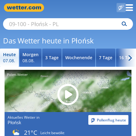
Das Wetter heute in Płońsk
Heute
Morgen
3 Tage
Wochenende
7 Tage
16 Tage
07.08.
08.08.
Polen-Wetter
Aktuelles Wetter in
Pollenflug heute
Płońsk
21°C
Leicht bewölkt