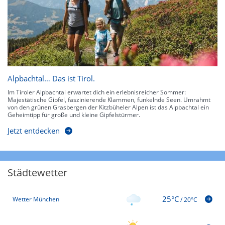
Alpbachtal… Das ist Tirol.
Im Tiroler Alpbachtal erwartet dich ein erlebnisreicher Sommer:
Majestätische Gipfel, faszinierende Klammen, funkelnde Seen. Umrahmt
von den grünen Grasbergen der Kitzbüheler Alpen ist das Alpbachtal ein
Geheimtipp für große und kleine Gipfelstürmer.
Jetzt entdecken
Städtewetter
25°C
Wetter München
/
20°C