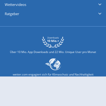
Wettervideos
Nachrichten
Deutschlandwetter
Schweizwetter
Österreichwetter
Regionalwetter
Wetter in Europa
Wetter Weltweit
Wetterlexikon
Promi-News
Ratgeber
Biowetter
Glätteindex
Reiseziel Finder
Erkältungswetter
Klima & Umwelt
Über 10 Mio. App Downloads und 22 Mio. Unique User pro Monat
wetter.com engagiert sich für Klimaschutz und Nachhaltigkeit
Bekannt aus Funk und Fernsehen: Pro7, Sat1, Kabel 1, SWR, ...