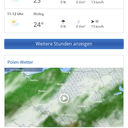
23°
0 %
0 l/m²
13 km/h
11-12 Uhr
Wolkig
W
24°
0 %
0 l/m²
15 km/h
Weitere Stunden anzeigen
Polen-Wetter