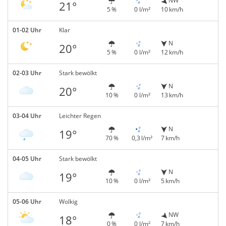
NW
21°
5 %
0 l/m²
10 km/h
01-02 Uhr
Klar
N
20°
5 %
0 l/m²
12 km/h
02-03 Uhr
Stark bewölkt
N
20°
10 %
0 l/m²
13 km/h
03-04 Uhr
Leichter Regen
N
19°
70 %
0,3 l/m²
7 km/h
04-05 Uhr
Stark bewölkt
N
19°
10 %
0 l/m²
5 km/h
05-06 Uhr
Wolkig
NW
18°
0 %
0 l/m²
7 km/h