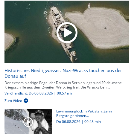
Historisches Niedrigwasser: Nazi-Wracks tauchen aus der
Donau auf
Der extrem niedrige Pegel der Donau in Serbien legt rund 20 deutsche
Kriegsschiffe aus dem Zweiten Weltkrieg frei. Die Wracks behi...
Veröffentlicht: Do 06.08.2026 | 00:57 min
Zum Video
Lawinenunglück in Pakistan: Zehn
Bergsteiger:innen...
Do 06.08.2026
|
00:48 min