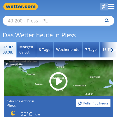
Das Wetter heute in Pless
Heute
Morgen
3 Tage
Wochenende
7 Tage
16 Tage
08.08.
09.08.
Polen-Wetter
Aktuelles Wetter in
Pollenflug heute
Pless
20°C
Klar