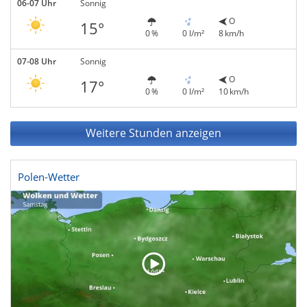
06-07 Uhr
Sonnig
O
15°
0 %
0 l/m²
8 km/h
07-08 Uhr
Sonnig
O
17°
0 %
0 l/m²
10 km/h
Weitere Stunden anzeigen
Polen-Wetter