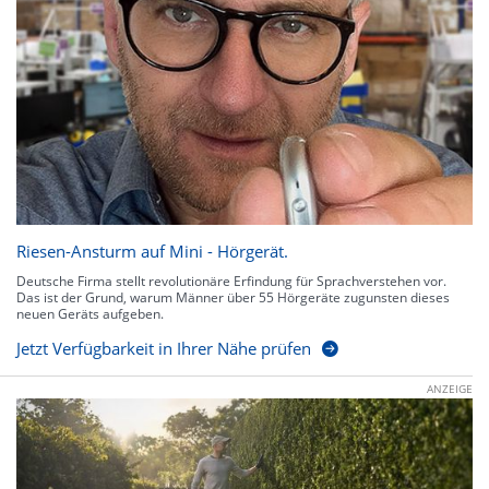
Riesen-Ansturm auf Mini - Hörgerät.
Deutsche Firma stellt revolutionäre Erfindung für Sprachverstehen vor.
Das ist der Grund, warum Männer über 55 Hörgeräte zugunsten dieses
neuen Geräts aufgeben.
Jetzt Verfügbarkeit in Ihrer Nähe prüfen
ANZEIGE