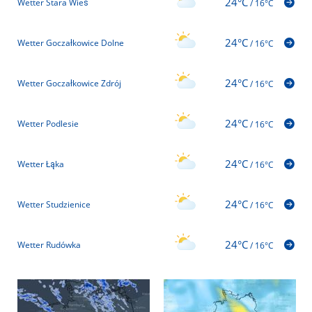
24°C
Wetter Stara Wieś
/
16°C
24°C
Wetter Goczałkowice Dolne
/
16°C
24°C
Wetter Goczałkowice Zdrój
/
16°C
24°C
Wetter Podlesie
/
16°C
24°C
Wetter Łąka
/
16°C
24°C
Wetter Studzienice
/
16°C
24°C
Wetter Rudówka
/
16°C