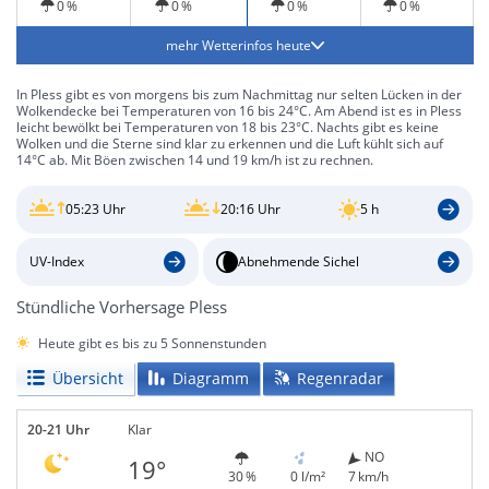
0 %
0 %
0 %
0 %
mehr Wetterinfos heute
In Pless gibt es von morgens bis zum Nachmittag nur selten Lücken in der
Wolkendecke bei Temperaturen von 16 bis 24°C. Am Abend ist es in Pless
leicht bewölkt bei Temperaturen von 18 bis 23°C. Nachts gibt es keine
Wolken und die Sterne sind klar zu erkennen und die Luft kühlt sich auf
14°C ab. Mit Böen zwischen 14 und 19 km/h ist zu rechnen.
05:23 Uhr
20:16 Uhr
5 h
UV-Index
Abnehmende Sichel
Stündliche Vorhersage Pless
Heute gibt es bis zu 5 Sonnenstunden
Übersicht
Diagramm
Regenradar
20-21 Uhr
Klar
NO
19°
30 %
0 l/m²
7 km/h