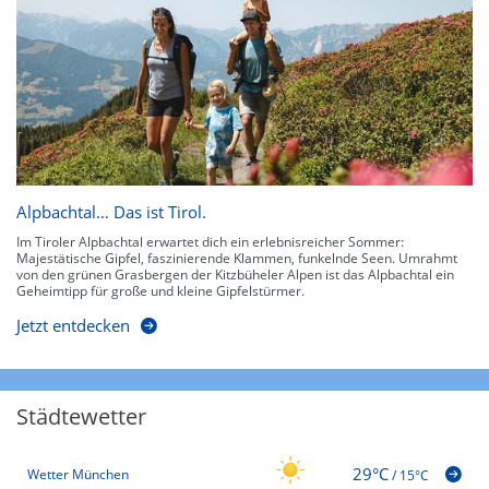
Alpbachtal… Das ist Tirol.
Im Tiroler Alpbachtal erwartet dich ein erlebnisreicher Sommer:
Majestätische Gipfel, faszinierende Klammen, funkelnde Seen. Umrahmt
von den grünen Grasbergen der Kitzbüheler Alpen ist das Alpbachtal ein
Geheimtipp für große und kleine Gipfelstürmer.
Jetzt entdecken
Städtewetter
29°C
Wetter München
/
15°C