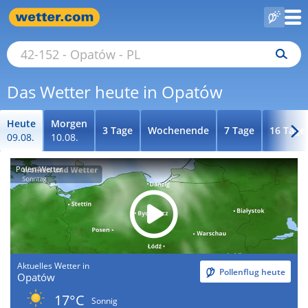
Das Wetter heute in Opatów
Heute
Morgen
3 Tage
Wochenende
7 Tage
16 Tage
09.08.
10.08.
Polen-Wetter
Aktuelles Wetter in
Pollenflug heute
Opatów
17°C
Sonnig