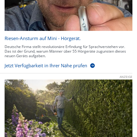
Riesen-Ansturm auf Mini - Hörgerät.
Deutsche Firma stellt revolutionäre Erfindung für Sprachverstehen vor.
Das ist der Grund, warum Männer über 55 Hörgeräte zugunsten dieses
neuen Geräts aufgeben.
Jetzt Verfügbarkeit in Ihrer Nähe prüfen
ANZEIGE