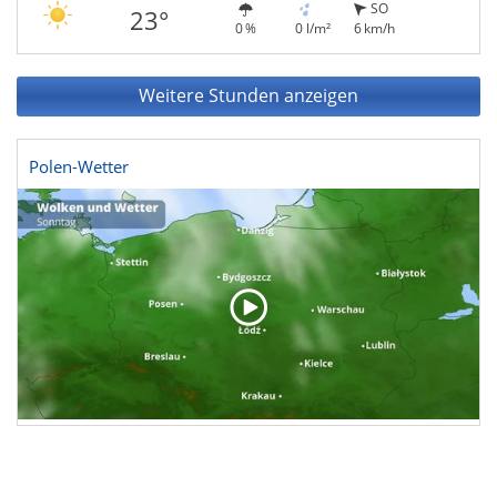
SO
23°
0 %
0 l/m²
6 km/h
Weitere Stunden anzeigen
Polen-Wetter