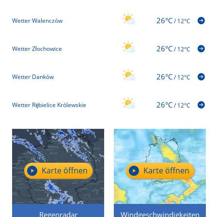
26°C
Wetter Walenczów
/
12°C
26°C
Wetter Złochowice
/
12°C
26°C
Wetter Danków
/
12°C
26°C
Wetter Rębielice Królewskie
/
12°C
Karte öffnen
Karte öffnen
Regenradar
Windgeschwindigkeiten