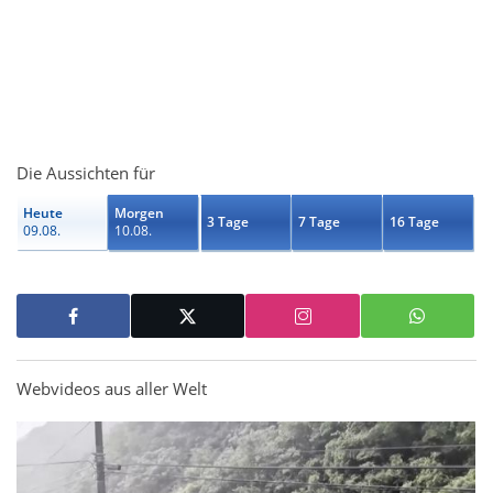
Die Aussichten für
Heute
Morgen
3 Tage
7 Tage
16 Tage
09.08.
10.08.
Webvideos aus aller Welt