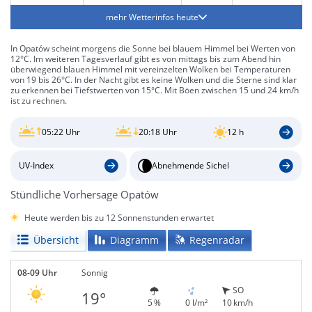
mehr Wetterinfos heute
In Opatów scheint morgens die Sonne bei blauem Himmel bei Werten von
12°C. Im weiteren Tagesverlauf gibt es von mittags bis zum Abend hin
überwiegend blauen Himmel mit vereinzelten Wolken bei Temperaturen
von 19 bis 26°C. In der Nacht gibt es keine Wolken und die Sterne sind klar
zu erkennen bei Tiefstwerten von 15°C. Mit Böen zwischen 15 und 24 km/h
ist zu rechnen.
05:22 Uhr
20:18 Uhr
12 h
UV-Index
Abnehmende Sichel
Stündliche Vorhersage Opatów
Heute werden bis zu 12 Sonnenstunden erwartet
Übersicht
Diagramm
Regenradar
08-09 Uhr
Sonnig
SO
19°
5 %
0 l/m²
10 km/h