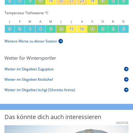
3
4
7
12
16
20
21
23
18
13
8
5
Temperatur Tiefstwerte °C
J
F
M
A
M
J
J
A
S
O
N
D
0
0
1
4
9
13
15
16
13
9
5
2
Weitere Werte zu dieser Station
Wetter für Wintersportler
Wetter im Skigebiet Zugspitze
Wetter im Skigebiet Kitzbühel
Wetter im Skigebiet Ischgl (Silvretta Arena)
Das könnte dich auch interessieren
ANZEIGE