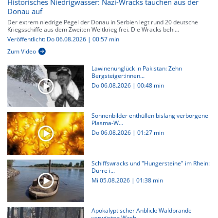
Historisches Niedrigwasser: Nazi-Wracks tauchen aus der
Donau auf
Der extrem niedrige Pegel der Donau in Serbien legt rund 20 deutsche
Kriegsschiffe aus dem Zweiten Weltkrieg frei. Die Wracks behi...
Veröffentlicht: Do 06.08.2026 | 00:57 min
Zum Video
Lawinenunglück in Pakistan: Zehn
Bergsteiger:innen...
Do 06.08.2026
|
00:48 min
Sonnenbilder enthüllen bislang verborgene
Plasma-W...
Do 06.08.2026
|
01:27 min
Schiffswracks und "Hungersteine" im Rhein:
Dürre i...
Mi 05.08.2026
|
01:38 min
Apokalyptischer Anblick: Waldbrände
verwüsten Wash...