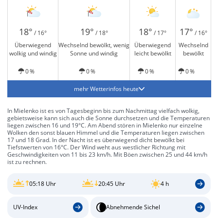
18°
19°
18°
17°
/ 16°
/ 18°
/ 17°
/ 16°
Überwiegend
Wechselnd bewölkt, wenig
Überwiegend
Wechselnd
wolkig und windig
Sonne und windig
leicht bewölkt
bewölkt
0 %
0 %
0 %
0 %
mehr Wetterinfos heute
In Mielenko ist es von Tagesbeginn bis zum Nachmittag vielfach wolkig,
gebietsweise kann sich auch die Sonne durchsetzen und die Temperaturen
liegen zwischen 16 und 19°C. Am Abend stören in Mielenko nur einzelne
Wolken den sonst blauen Himmel und die Temperaturen liegen zwischen
17 und 18 Grad. In der Nacht ist es überwiegend dicht bewölkt bei
Tiefstwerten von 16°C. Der Wind weht aus westlicher Richtung mit
Geschwindigkeiten von 11 bis 23 km/h. Mit Böen zwischen 25 und 44 km/h
ist zu rechnen.
05:18 Uhr
20:45 Uhr
4 h
UV-Index
Abnehmende Sichel