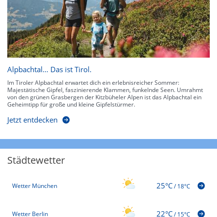
Alpbachtal… Das ist Tirol.
Im Tiroler Alpbachtal erwartet dich ein erlebnisreicher Sommer:
Majestätische Gipfel, faszinierende Klammen, funkelnde Seen. Umrahmt
von den grünen Grasbergen der Kitzbüheler Alpen ist das Alpbachtal ein
Geheimtipp für große und kleine Gipfelstürmer.
Jetzt entdecken
Städtewetter
25°C
Wetter München
/
18°C
22°C
Wetter Berlin
/
15°C