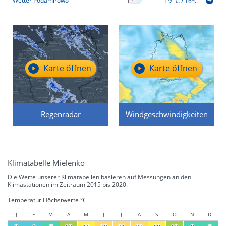
Wetter Podamirowo
/
16°C
Karte öffnen
Karte öffnen
Regenradar
Windgeschwindigkeiten
Klimatabelle Mielenko
Die Werte unserer Klimatabellen basieren auf Messungen an den
Klimastationen im Zeitraum 2015 bis 2020.
Temperatur Höchstwerte °C
J
F
M
A
M
J
J
A
S
O
N
D