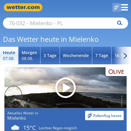
Das Wetter heute in Mielenko
Heute
Morgen
3 Tage
Wochenende
7 Tage
16 Tage
07.08.
08.08.
LIVE
Aktuelles Wetter in
Pollenflug heute
Mielenko
15°C
Leichter Regen möglich