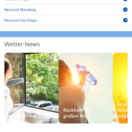
Reisezeit Mandalay
Reisezeit San Diego
Wetter-News
Erneut
Kühler Morgen,
Rückkehr der
Wieder
angenehmer Tag
großen Hitze
möglic