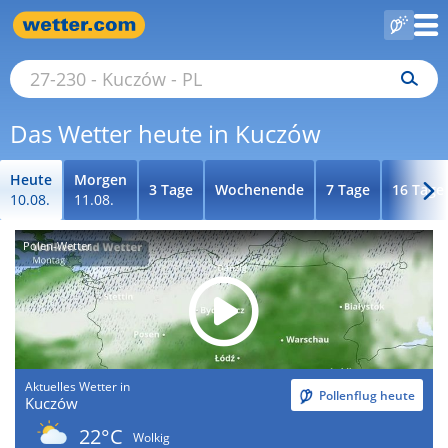
Das Wetter heute in Kuczów
Heute
Morgen
3 Tage
Wochenende
7 Tage
16 Tage
10.08.
11.08.
Polen-Wetter
Aktuelles Wetter in
Pollenflug heute
Kuczów
22°C
Wolkig