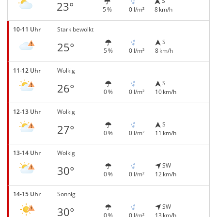
S
23°
5 %
0 l/m²
8 km/h
10-11 Uhr
Stark bewölkt
S
25°
5 %
0 l/m²
8 km/h
11-12 Uhr
Wolkig
S
26°
0 %
0 l/m²
10 km/h
12-13 Uhr
Wolkig
S
27°
0 %
0 l/m²
11 km/h
13-14 Uhr
Wolkig
SW
30°
0 %
0 l/m²
12 km/h
14-15 Uhr
Sonnig
SW
30°
0 %
0 l/m²
13 km/h