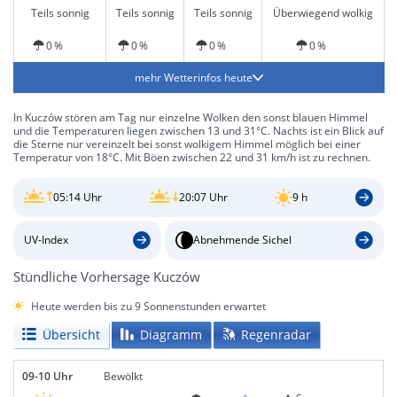
Teils sonnig
Teils sonnig
Teils sonnig
Überwiegend wolkig
0 %
0 %
0 %
0 %
mehr Wetterinfos heute
In Kuczów stören am Tag nur einzelne Wolken den sonst blauen Himmel
und die Temperaturen liegen zwischen 13 und 31°C. Nachts ist ein Blick auf
die Sterne nur vereinzelt bei sonst wolkigem Himmel möglich bei einer
Temperatur von 18°C. Mit Böen zwischen 22 und 31 km/h ist zu rechnen.
05:14 Uhr
20:07 Uhr
9 h
UV-Index
Abnehmende Sichel
Stündliche Vorhersage Kuczów
Heute werden bis zu 9 Sonnenstunden erwartet
Übersicht
Diagramm
Regenradar
09-10 Uhr
Bewölkt