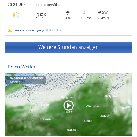
20-21 Uhr
Leicht bewölkt
SW
25°
0 %
0 l/m²
2 km/h
Sonnenuntergang 20:07 Uhr
Weitere Stunden anzeigen
Polen-Wetter