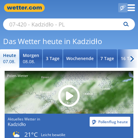
Das Wetter heute in Kadzidło
Heute
Morgen
3 Tage
Wochenende
7 Tage
16 Tage
07.08.
08.08.
Polen-Wetter
Aktuelles Wetter in
Pollenflug heute
Kadzidło
21°C
Leicht bewölkt