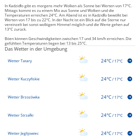
In Kadzidło gibt es morgens mehr Wolken als Sonne bei Werten von 17°C.
Mittags kommt es zu einem Mix aus Sonne und Wolken und die
Temperaturen erreichen 24°C. Am Abend ist es in Kadzidło bewölkt bei
Werten von 17 bis zu 22°C. In der Nacht ist ein Blick auf die Sterne nur
vereinzelt bei sonst wolkigem Himmel möglich und die Werte gehen auf
13°C zurück.
Böen können Geschwindigkeiten zwischen 17 und 34 km/h erreichen. Die
gefühlten Temperaturen liegen bei 13 bis 25°C.
Das Wetter in der Umgebung
24°C
Wetter Tatary
/
17°C
24°C
Wetter Kuczyńskie
/
17°C
24°C
Wetter Brzozówka
/
17°C
24°C
Wetter Strzałki
/
17°C
24°C
Wetter Jeglijowiec
/
17°C