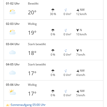
01-02 Uhr
Bewölkt
NW
20°
30 %
0 l/m²
12 km/h
02-03 Uhr
Wolkig
N
19°
0 %
0 l/m²
10 km/h
03-04 Uhr
Stark bewölkt
N
18°
0 %
0 l/m²
7 km/h
04-05 Uhr
Stark bewölkt
NW
17°
0 %
0 l/m²
4 km/h
05-06 Uhr
Wolkig
NW
17°
0 %
0 l/m²
5 km/h
Sonnenaufgang 05:00 Uhr