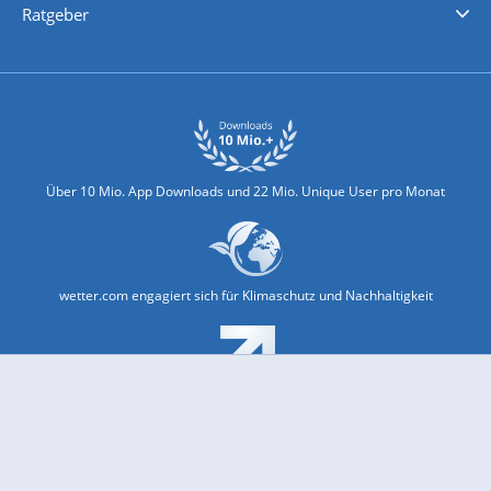
Ratgeber
Biowetter
Glätteindex
Reiseziel Finder
Erkältungswetter
Klima & Umwelt
Über 10 Mio. App Downloads und 22 Mio. Unique User pro Monat
wetter.com engagiert sich für Klimaschutz und Nachhaltigkeit
Bekannt aus Funk und Fernsehen: Pro7, Sat1, Kabel 1, SWR, ...