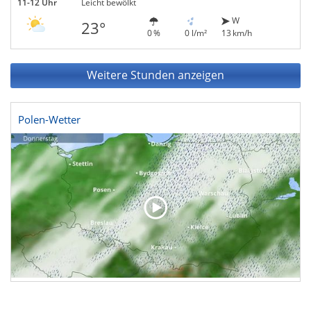
11-12 Uhr
Leicht bewölkt
W
23°
0 %
0 l/m²
13 km/h
Weitere Stunden anzeigen
Polen-Wetter