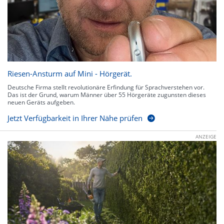
Riesen-Ansturm auf Mini - Hörgerät.
Deutsche Firma stellt revolutionäre Erfindung für Sprachverstehen vor.
Das ist der Grund, warum Männer über 55 Hörgeräte zugunsten dieses
neuen Geräts aufgeben.
Jetzt Verfügbarkeit in Ihrer Nähe prüfen
ANZEIGE