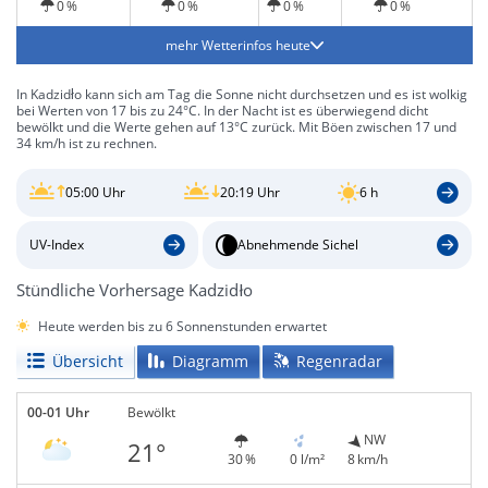
0 %
0 %
0 %
0 %
mehr Wetterinfos heute
In Kadzidło kann sich am Tag die Sonne nicht durchsetzen und es ist wolkig
bei Werten von 17 bis zu 24°C. In der Nacht ist es überwiegend dicht
bewölkt und die Werte gehen auf 13°C zurück. Mit Böen zwischen 17 und
34 km/h ist zu rechnen.
05:00 Uhr
20:19 Uhr
6 h
UV-Index
Abnehmende Sichel
Stündliche Vorhersage Kadzidło
Heute werden bis zu 6 Sonnenstunden erwartet
Übersicht
Diagramm
Regenradar
00-01 Uhr
Bewölkt
NW
21°
30 %
0 l/m²
8 km/h