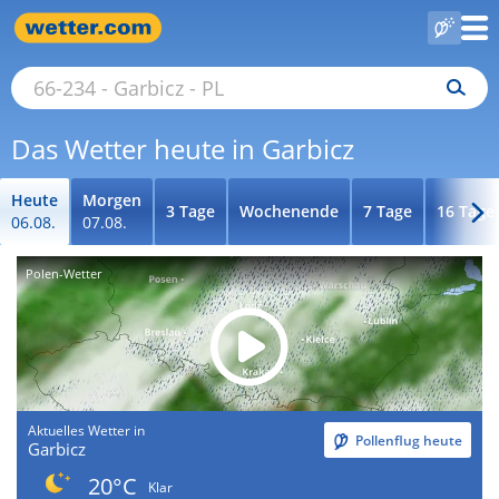
Das Wetter heute in Garbicz
Heute
Morgen
3 Tage
Wochenende
7 Tage
16 Tage
06.08.
07.08.
Polen-Wetter
Aktuelles Wetter in
Pollenflug heute
Garbicz
20°C
Klar