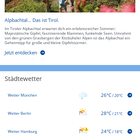
Alpbachtal… Das ist Tirol.
Im Tiroler Alpbachtal erwartet dich ein erlebnisreicher Sommer:
Majestätische Gipfel, faszinierende Klammen, funkelnde Seen. Umrahmt
von den grünen Grasbergen der Kitzbüheler Alpen ist das Alpbachtal ein
Geheimtipp für große und kleine Gipfelstürmer.
Jetzt entdecken
Städtewetter
26°C
Wetter München
/
20°C
28°C
Wetter Berlin
/
21°C
24°C
Wetter Hamburg
/
18°C