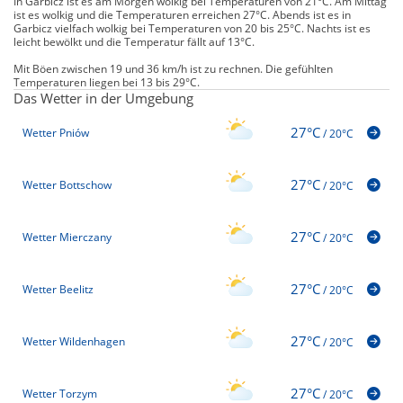
In Garbicz ist es am Morgen wolkig bei Temperaturen von 21°C. Am Mittag
ist es wolkig und die Temperaturen erreichen 27°C. Abends ist es in
Garbicz vielfach wolkig bei Temperaturen von 20 bis 25°C. Nachts ist es
leicht bewölkt und die Temperatur fällt auf 13°C.
Mit Böen zwischen 19 und 36 km/h ist zu rechnen. Die gefühlten
Temperaturen liegen bei 13 bis 29°C.
Das Wetter in der Umgebung
27°C
Wetter Pniów
/
20°C
27°C
Wetter Bottschow
/
20°C
27°C
Wetter Mierczany
/
20°C
27°C
Wetter Beelitz
/
20°C
27°C
Wetter Wildenhagen
/
20°C
27°C
Wetter Torzym
/
20°C