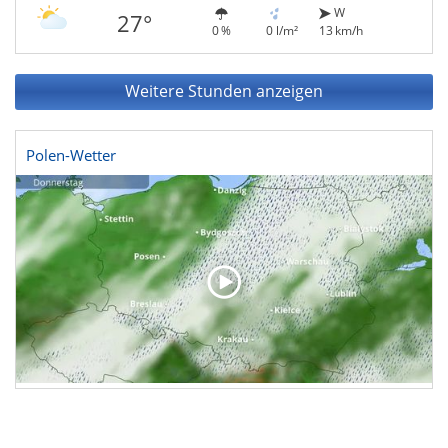
W
27°
0 %
0 l/m²
13 km/h
Weitere Stunden anzeigen
Polen-Wetter