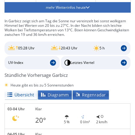
mehr Wetterinfos heute
In Garbicz zeigt sich am Tag die Sonne nur vereinzelt bei sonst wolkigem
Himmel bei Werten von 20 bis zu 27°C. In der Nacht bilden sich leichte
Wolken bei Tiefsttemperaturen von 13°C. Böen können Geschwindigkeiten
zwischen 19 und 36 km/h erreichen.
05:28 Uhr
20:43 Uhr
5 h
UV-Index
Letztes Viertel
Stündliche Vorhersage Garbicz
Heute gibt es bis zu 5 Sonnenstunden
Übersicht
Diagramm
Regenradar
03-04 Uhr
Klar
O
20°
5 %
0 l/m²
2 km/h
04-05 Uhr
Klar