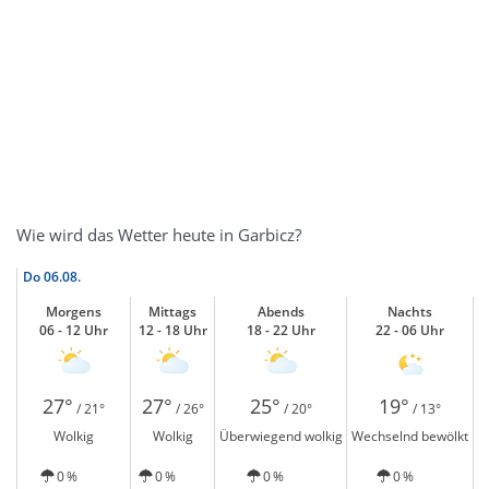
Wie wird das Wetter heute in Garbicz?
Do
06.08.
Morgens
Mittags
Abends
Nachts
06 - 12 Uhr
12 - 18 Uhr
18 - 22 Uhr
22 - 06 Uhr
27°
27°
25°
19°
/ 21°
/ 26°
/ 20°
/ 13°
Wolkig
Wolkig
Überwiegend wolkig
Wechselnd bewölkt
0 %
0 %
0 %
0 %