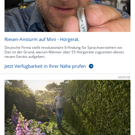
Riesen-Ansturm auf Mini - Hörgerät.
Deutsche Firma stellt revolutionäre Erfindung für Sprachverstehen vor.
Das ist der Grund, warum Männer über 55 Hörgeräte zugunsten dieses
neuen Geräts aufgeben.
Jetzt Verfügbarkeit in Ihrer Nähe prüfen
ANZEIGE