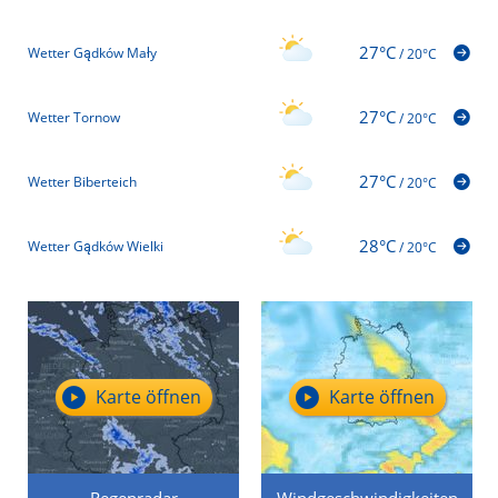
27°C
Wetter Gądków Mały
/
20°C
27°C
Wetter Tornow
/
20°C
27°C
Wetter Biberteich
/
20°C
28°C
Wetter Gądków Wielki
/
20°C
Karte öffnen
Karte öffnen
Regenradar
Windgeschwindigkeiten