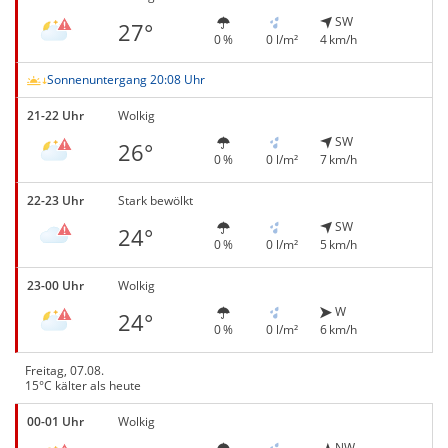
SW
27°
0 %
0 l/m²
4 km/h
Sonnenuntergang 20:08 Uhr
21-22 Uhr
Wolkig
SW
26°
0 %
0 l/m²
7 km/h
22-23 Uhr
Stark bewölkt
SW
24°
0 %
0 l/m²
5 km/h
23-00 Uhr
Wolkig
W
24°
0 %
0 l/m²
6 km/h
Freitag, 07.08.
15°C kälter als heute
00-01 Uhr
Wolkig
NW