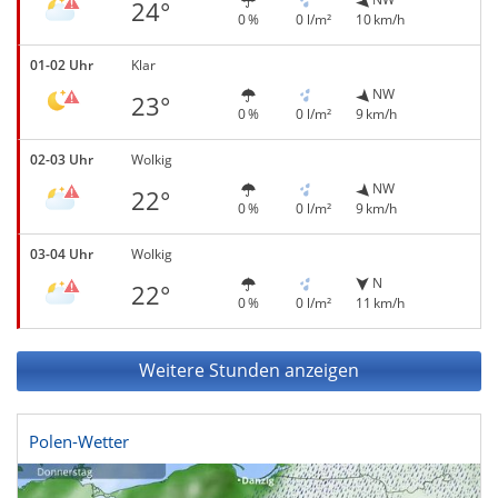
24°
0 %
0 l/m²
10 km/h
01-02 Uhr
Klar
NW
23°
0 %
0 l/m²
9 km/h
02-03 Uhr
Wolkig
NW
22°
0 %
0 l/m²
9 km/h
03-04 Uhr
Wolkig
N
22°
0 %
0 l/m²
11 km/h
Weitere Stunden anzeigen
Polen-Wetter