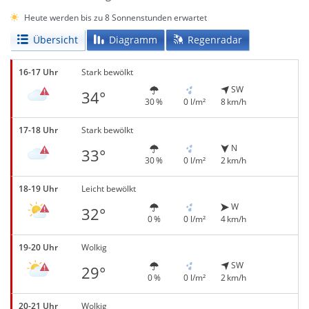
Heute werden bis zu 8 Sonnenstunden erwartet
Übersicht
Diagramm
Regenradar
16-17 Uhr
Stark bewölkt
SW
34°
30 %
0 l/m²
8 km/h
17-18 Uhr
Stark bewölkt
N
33°
30 %
0 l/m²
2 km/h
18-19 Uhr
Leicht bewölkt
W
32°
0 %
0 l/m²
4 km/h
19-20 Uhr
Wolkig
SW
29°
0 %
0 l/m²
2 km/h
20-21 Uhr
Wolkig