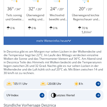
36°
32°
24°
20°
/ 34°
/ 26°
/ 20°
/ 20°
Teils sonnig
Überwiegend
Wechselnd
Überwiegend leichte
und Gewitter
wolkig und
bewölkt und
Regenschauer und
möglich
Gewitter
Gewitter
Gewitter möglich
möglich
möglich
0 %
0 %
0 %
70 %
5,8 l/m²
mehr Wetterinfos heute
In Desznica gibt es am Morgen nur selten Lücken in der Wolkendecke und
die Temperatur liegt bei 22°C. Im Laufe des Mittags verdecken einzelne
Wolken die Sonne und das Thermometer klettert auf 36°C. Am Abend sind
in Desznica Teile des Himmels mit Wolken bedeckt und die Temperaturen
liegen zwischen 26 und 32 Grad. Nachts gibt es nur selten Lücken in der
Wolkendecke und die Luft kühlt sich auf 20°C ab. Mit Böen zwischen 14 und
30 km/h ist zu rechnen.
05:11 Uhr
20:08 Uhr
8 h
UV-Index
Letztes Viertel
Stündliche Vorhersage Desznica