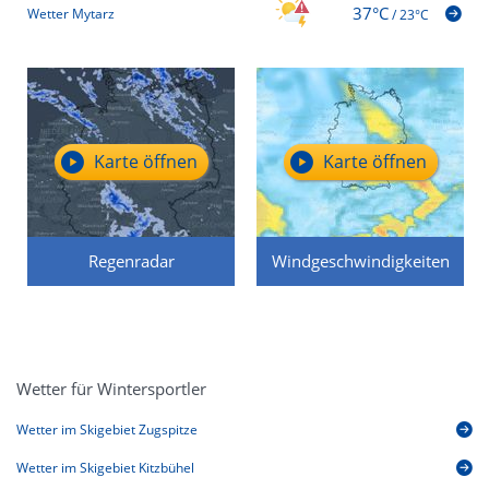
37°C
Wetter Mytarz
/
23°C
Karte öffnen
Karte öffnen
Regenradar
Windgeschwindigkeiten
Wetter für Wintersportler
Wetter im Skigebiet Zugspitze
Wetter im Skigebiet Kitzbühel