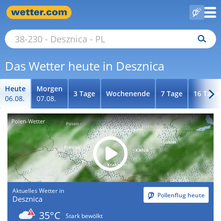
Das Wetter heute in Desznica
Heute
Morgen
3 Tage
Wochenende
7 Tage
16 Tage
06.08.
07.08.
Polen-Wetter
Aktuelles Wetter in
Pollenflug heute
Desznica
35°C
Stark bewölkt