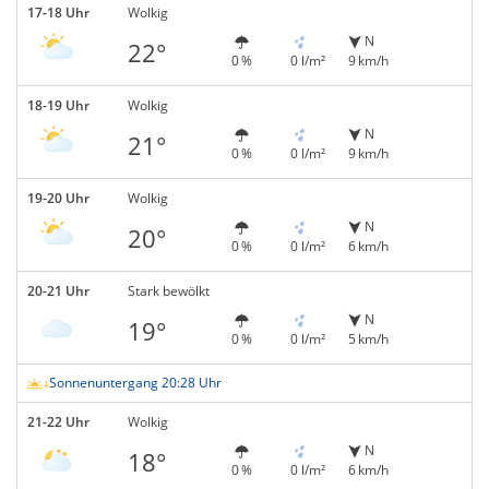
17-18 Uhr
Wolkig
N
22°
0 %
0 l/m²
9 km/h
18-19 Uhr
Wolkig
N
21°
0 %
0 l/m²
9 km/h
19-20 Uhr
Wolkig
N
20°
0 %
0 l/m²
6 km/h
20-21 Uhr
Stark bewölkt
N
19°
0 %
0 l/m²
5 km/h
Sonnenuntergang 20:28 Uhr
21-22 Uhr
Wolkig
N
18°
0 %
0 l/m²
6 km/h