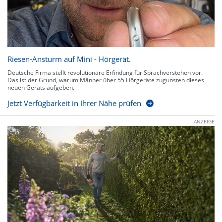
Riesen-Ansturm auf Mini - Hörgerät.
Deutsche Firma stellt revolutionäre Erfindung für Sprachverstehen vor.
Das ist der Grund, warum Männer über 55 Hörgeräte zugunsten dieses
neuen Geräts aufgeben.
Jetzt Verfügbarkeit in Ihrer Nähe prüfen
ANZEIGE