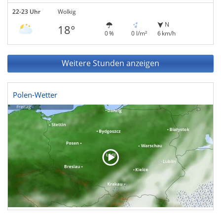
22-23 Uhr
Wolkig
N
18°
0 %
0 l/m²
6 km/h
Weitere Stunden anzeigen
Polen-Wetter