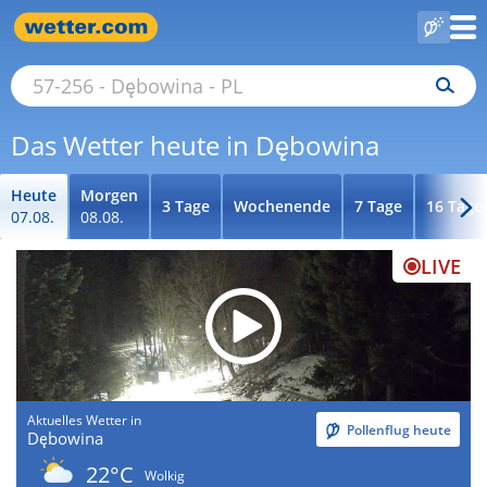
Das Wetter heute in Dębowina
Heute
Morgen
3 Tage
Wochenende
7 Tage
16 Tage
07.08.
08.08.
LIVE
Aktuelles Wetter in
Pollenflug heute
Dębowina
22°C
Wolkig