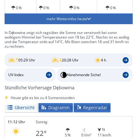
Sonne
0 %
0 %
0 %
0 %
mehr Wetterinfos heute
In Dębowina zeigt sich tagsüber die Sonne nur vereinzelt bei sonst
wolkigem Himmel bei Temperaturen von 18 bis 22°C. Nachts ist es wolkig
und die Temperatur sinkt auf 14°C. Mit Böen zwischen 18 und 31 km/h ist
zu rechnen.
05:29 Uhr
20:28 Uhr
4 h
UV-Index
Abnehmende Sichel
Stündliche Vorhersage Dębowina
Heute gibt es bis zu 4 Sonnenstunden
Übersicht
Diagramm
Regenradar
11-12 Uhr
Sonnig
N
22°
5 %
0 l/m²
11 km/h