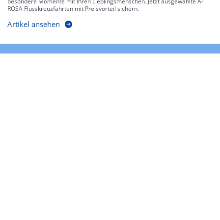
besondere Momente mit Ihren Lieblingsmenschen. Jetzt ausgewählte A-
ROSA Flusskreuzfahrten mit Preisvorteil sichern.
Artikel ansehen