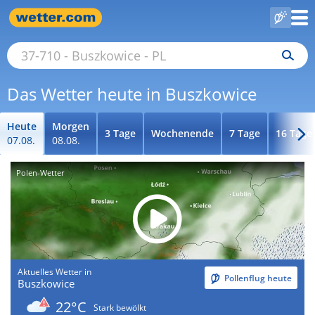
Das Wetter heute in Buszkowice
Heute
Morgen
3 Tage
Wochenende
7 Tage
16 Tage
07.08.
08.08.
Polen-Wetter
Aktuelles Wetter in
Pollenflug heute
Buszkowice
22°C
Stark bewölkt