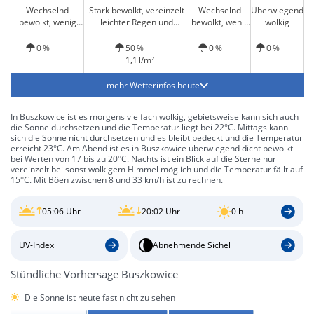
Wechselnd
Stark bewölkt, vereinzelt
Wechselnd
Überwiegend
bewölkt, wenig
leichter Regen und
bewölkt, wenig
wolkig
Sonne und
Gewitter möglich
Sonne
Gewitter möglich
0 %
50 %
0 %
0 %
1,1 l/m²
mehr Wetterinfos heute
In Buszkowice ist es morgens vielfach wolkig, gebietsweise kann sich auch
die Sonne durchsetzen und die Temperatur liegt bei 22°C. Mittags kann
sich die Sonne nicht durchsetzen und es bleibt bedeckt und die Temperatur
erreicht 23°C. Am Abend ist es in Buszkowice überwiegend dicht bewölkt
bei Werten von 17 bis zu 20°C. Nachts ist ein Blick auf die Sterne nur
vereinzelt bei sonst wolkigem Himmel möglich und die Temperatur fällt auf
15°C. Mit Böen zwischen 8 und 33 km/h ist zu rechnen.
05:06 Uhr
20:02 Uhr
0 h
UV-Index
Abnehmende Sichel
Stündliche Vorhersage Buszkowice
Die Sonne ist heute fast nicht zu sehen