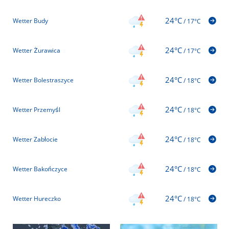
24°C
Wetter Budy
/
17°C
24°C
Wetter Żurawica
/
17°C
24°C
Wetter Bolestraszyce
/
18°C
24°C
Wetter Przemyśl
/
18°C
24°C
Wetter Zabłocie
/
18°C
24°C
Wetter Bakończyce
/
18°C
24°C
Wetter Hureczko
/
18°C