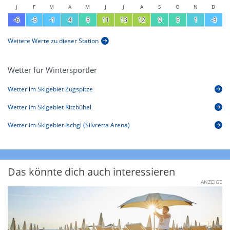
J
F
M
A
M
J
J
A
S
O
N
D
-6
-5
-1
4
8
11
13
12
9
5
1
-3
Weitere Werte zu dieser Station
Wetter für Wintersportler
Wetter im Skigebiet Zugspitze
Wetter im Skigebiet Kitzbühel
Wetter im Skigebiet Ischgl (Silvretta Arena)
Das könnte dich auch interessieren
ANZEIGE