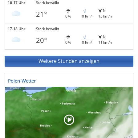
16-17 Uhr
Stark bewölkt
N
21°
0 %
0 l/m²
13 km/h
17-18 Uhr
Stark bewölkt
N
20°
0 %
0 l/m²
11 km/h
Weitere Stunden anzeigen
Polen-Wetter