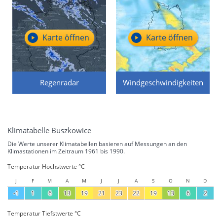
Karte öffnen
Karte öffnen
Regenradar
Windgeschwindigkeiten
Klimatabelle Buszkowice
Die Werte unserer Klimatabellen basieren auf Messungen an den
Klimastationen im Zeitraum 1961 bis 1990.
Temperatur Höchstwerte °C
J
F
M
A
M
J
J
A
S
O
N
D
-1
1
6
13
19
21
23
22
19
13
6
2
Temperatur Tiefstwerte °C