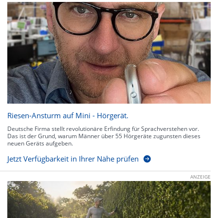
Riesen-Ansturm auf Mini - Hörgerät.
Deutsche Firma stellt revolutionäre Erfindung für Sprachverstehen vor.
Das ist der Grund, warum Männer über 55 Hörgeräte zugunsten dieses
neuen Geräts aufgeben.
Jetzt Verfügbarkeit in Ihrer Nähe prüfen
ANZEIGE