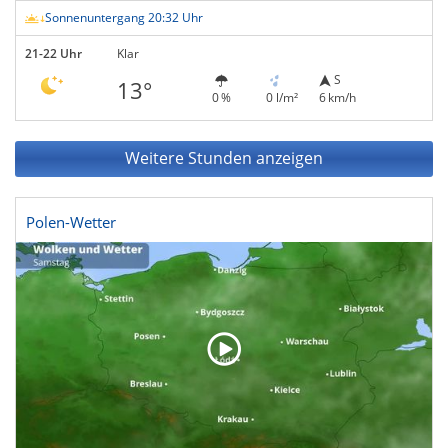
Sonnenuntergang 20:32 Uhr
21-22 Uhr
Klar
S
13°
0 %
0 l/m²
6 km/h
Weitere Stunden anzeigen
Polen-Wetter