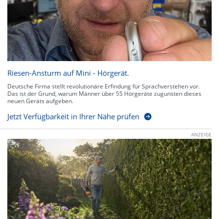
Riesen-Ansturm auf Mini - Hörgerät.
Deutsche Firma stellt revolutionäre Erfindung für Sprachverstehen vor.
Das ist der Grund, warum Männer über 55 Hörgeräte zugunsten dieses
neuen Geräts aufgeben.
Jetzt Verfügbarkeit in Ihrer Nähe prüfen
ANZEIGE