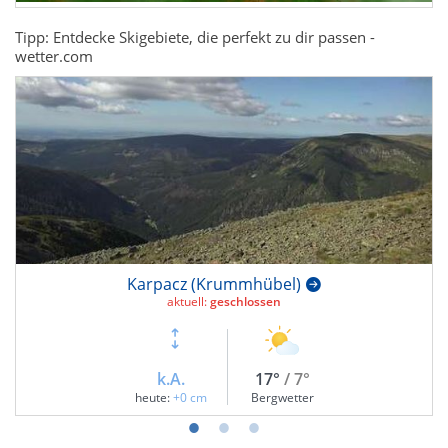
Tipp: Entdecke Skigebiete, die perfekt zu dir passen -
wetter.com
Karpacz (Krummhübel)
aktuell:
geschlossen
k.A.
17°
/ 7°
heute:
+0 cm
Bergwetter