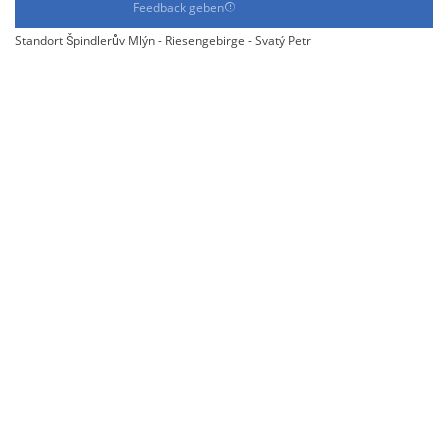
Feedback geben
Standort Špindlerův Mlýn - Riesengebirge - Svatý Petr