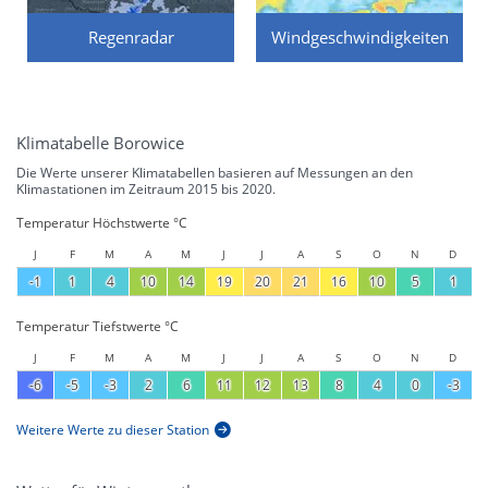
Regenradar
Windgeschwindigkeiten
Klimatabelle Borowice
Die Werte unserer Klimatabellen basieren auf Messungen an den
Klimastationen im Zeitraum 2015 bis 2020.
Temperatur Höchstwerte °C
J
F
M
A
M
J
J
A
S
O
N
D
-1
1
4
10
14
19
20
21
16
10
5
1
Temperatur Tiefstwerte °C
J
F
M
A
M
J
J
A
S
O
N
D
-6
-5
-3
2
6
11
12
13
8
4
0
-3
Weitere Werte zu dieser Station