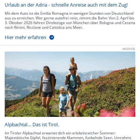
Urlaub an der Adria - schnelle Anreise auch mit dem Zug!
Mit dem Auto ist die Emilia Romagna in wenigen Stunden von Deutschland
aus zu erreichen. Wer gerne autofrei reist, nimmt die Bahn: Von 2. April bis
3. Oktober 2026 fahren Direktzüge von München über Bologna und Cesena
nach Rimini, Riccione und Cattolica ans Meer.
Hier mehr erfahren
ANZEIGE
Alpbachtal… Das ist Tirol.
Im Tiroler Alpbachtal erwartet dich ein erlebnisreicher Sommer:
Majestätische Gipfel, faszinierende Klammen, funkelnde Seen. Umrahmt