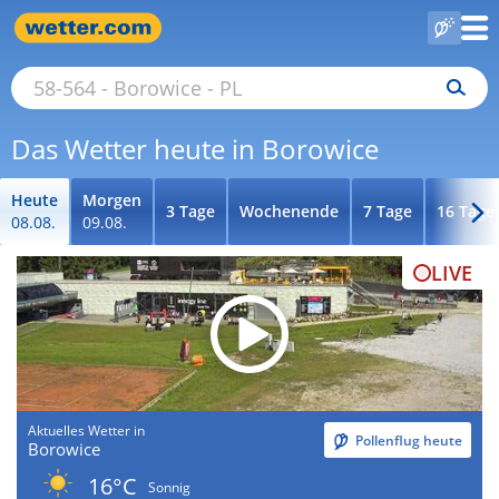
Das Wetter heute in Borowice
Heute
Morgen
3 Tage
Wochenende
7 Tage
16 Tage
08.08.
09.08.
LIVE
Aktuelles Wetter in
Pollenflug heute
Borowice
16°C
Sonnig