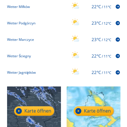
22°C
Wetter Miłków
/
11°C
23°C
Wetter Podgórzyn
/
12°C
23°C
Wetter Marczyce
/
12°C
22°C
Wetter Ściegny
/
11°C
22°C
Wetter Jagniątków
/
11°C
Karte öffnen
Karte öffnen