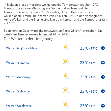
In Biskupice ist es morgens wolkig und die Temperatur liegt bei 17°C.
Mittags gibt es eine Mischung aus Sonne und Wolken und die
Temperaturen erreichen 23°C. Abends gibt es in Biskupice einen
wolkenlosen Himmel bei Werten von 17 bis zu 21°C. In der Nacht gibt es
keine Wolken und die Sterne sind klar zu erkennen und die Temperatur fällt
auf 13°C.
Böen können Geschwindigkeiten zwischen 7 und 28 km/h erreichen. Die
gefühlten Temperaturen liegen bei 14 bis 24°C.
Das Wetter in der Umgebung
23°C
Wetter Książnice Małe
/
17°C
23°C
Wetter Ksiażnice
/
17°C
23°C
Wetter Modrzany
/
17°C
23°C
Wetter Zysławice
/
16°C
23°C
Wetter Wojsławice
/
16°C