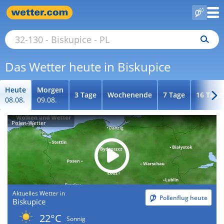
Das Wetter heute in Biskupice
Heute
Morgen
3 Tage
Wochenende
7 Tage
16 Tage
08.08.
09.08.
Polen-Wetter
Aktuelles Wetter in
Pollenflug heute
Biskupice
22°C
Sonnig