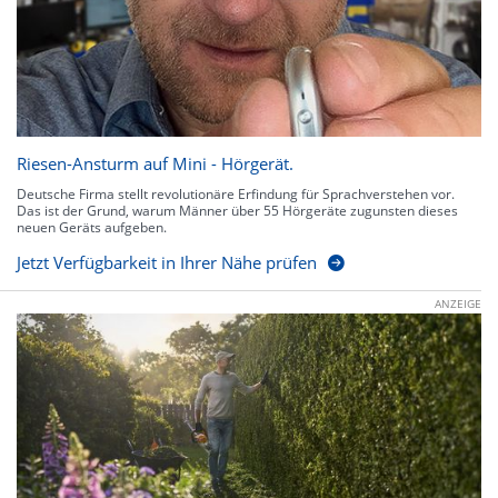
Riesen-Ansturm auf Mini - Hörgerät.
Deutsche Firma stellt revolutionäre Erfindung für Sprachverstehen vor.
Das ist der Grund, warum Männer über 55 Hörgeräte zugunsten dieses
neuen Geräts aufgeben.
Jetzt Verfügbarkeit in Ihrer Nähe prüfen
ANZEIGE