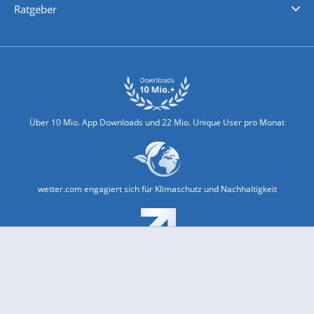
Ratgeber
Biowetter
Glätteindex
Reiseziel Finder
Erkältungswetter
Klima & Umwelt
Über 10 Mio. App Downloads und 22 Mio. Unique User pro Monat
wetter.com engagiert sich für Klimaschutz und Nachhaltigkeit
Bekannt aus Funk und Fernsehen: Pro7, Sat1, Kabel 1, SWR, ...