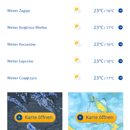
23°C
Wetter Zagaje
/
16°C
23°C
Wetter Książnice Wielkie
/
17°C
23°C
Wetter Koczanów
/
16°C
23°C
Wetter Łapszów
/
16°C
23°C
Wetter Czajęczyce
/
17°C
Karte öffnen
Karte öffnen