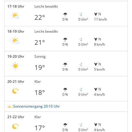
17-18 Uhr
Leicht bewölkt
N
22°
0 %
0 l/m²
11 km/h
18-19 Uhr
Leicht bewölkt
N
21°
0 %
0 l/m²
8 km/h
19-20 Uhr
Sonnig
N
19°
0 %
0 l/m²
5 km/h
20-21 Uhr
Klar
N
18°
0 %
0 l/m²
4 km/h
Sonnenuntergang 20:10 Uhr
21-22 Uhr
Klar
N
17°
0 %
0 l/m²
4 km/h