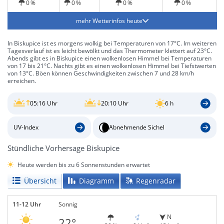
0 %
0 %
0 %
0 %
mehr Wetterinfos heute
In Biskupice ist es morgens wolkig bei Temperaturen von 17°C. Im weiteren
Tagesverlauf ist es leicht bewölkt und das Thermometer klettert auf 23°C.
Abends gibt es in Biskupice einen wolkenlosen Himmel bei Temperaturen
von 17 bis 21°C. Nachts gibt es einen wolkenlosen Himmel bei Tiefstwerten
von 13°C. Böen können Geschwindigkeiten zwischen 7 und 28 km/h
erreichen.
05:16 Uhr
20:10 Uhr
6 h
UV-Index
Abnehmende Sichel
Stündliche Vorhersage Biskupice
Heute werden bis zu 6 Sonnenstunden erwartet
Übersicht
Diagramm
Regenradar
11-12 Uhr
Sonnig
N
22°