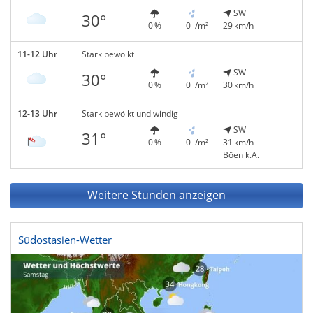
SW
30°
0 %
0 l/m²
29 km/h
11-12 Uhr
Stark bewölkt
SW
30°
0 %
0 l/m²
30 km/h
12-13 Uhr
Stark bewölkt und windig
SW
31°
0 %
0 l/m²
31 km/h
Böen k.A.
Weitere Stunden anzeigen
Südostasien-Wetter