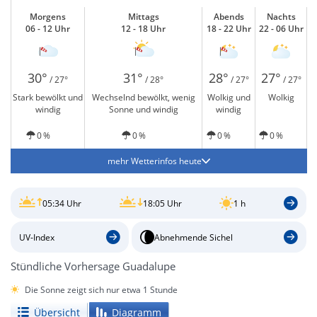
Morgens
Mittags
Abends
Nachts
06 - 12 Uhr
12 - 18 Uhr
18 - 22 Uhr
22 - 06 Uhr
30°
31°
28°
27°
/ 27°
/ 28°
/ 27°
/ 27°
Stark bewölkt und
Wechselnd bewölkt, wenig
Wolkig und
Wolkig
windig
Sonne und windig
windig
0 %
0 %
0 %
0 %
mehr Wetterinfos heute
05:34 Uhr
18:05 Uhr
1 h
UV-Index
Abnehmende Sichel
Stündliche Vorhersage Guadalupe
Die Sonne zeigt sich nur etwa 1 Stunde
Übersicht
Diagramm