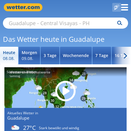
Das Wetter heute in Guadalupe
Heute
Morgen
3 Tage
Wochenende
7 Tage
16 Tage
08.08.
09.08.
Südostasien-Wetter
Aktuelles Wetter in
Guadalupe
27°C
Stark bewölkt und windig