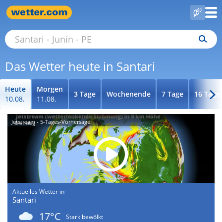
Das Wetter heute in Santari
Heute
Morgen
3 Tage
Wochenende
7 Tage
16 Tage
10.08.
11.08.
Jetstream - 5-Tages-Vorhersage
Aktuelles Wetter in
Santari
17°C
Stark bewölkt