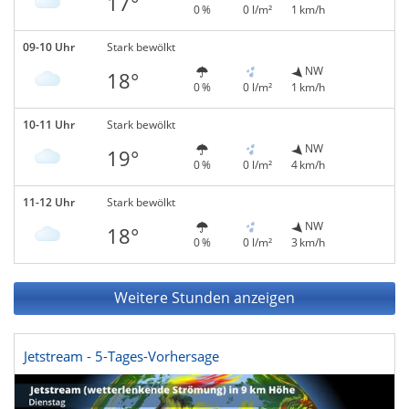
17°
0 %
0 l/m²
1 km/h
09-10 Uhr
Stark bewölkt
NW
18°
0 %
0 l/m²
1 km/h
10-11 Uhr
Stark bewölkt
NW
19°
0 %
0 l/m²
4 km/h
11-12 Uhr
Stark bewölkt
NW
18°
0 %
0 l/m²
3 km/h
Weitere Stunden anzeigen
Jetstream - 5-Tages-Vorhersage