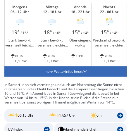
Morgens
Mittags
Abends
Nachts
06 - 12 Uhr
12 - 18 Uhr
18 - 22 Uhr
22 - 06 Uhr
19°
18°
15°
15°
/ 16°
/ 16°
/ 14°
/ 14°
Stark bewölkt,
Stark bewölkt,
Überwiegend
Wechselnd bewölkt,
vereinzelt leichter
vereinzelt leichter
wolkig
vereinzelt leichter
Regen
Regen
Regen
80 %
70 %
10 %
70 %
0,1 l/m²
0,7 l/m²
0,1 l/m²
mehr Wetterinfos heute
In Santari kann sich vormittags und auch am Nachmittag die Sonne nicht
durchsetzen und es bleibt bedeckt und die Temperaturen liegen zwischen
16 und 19°C. Am Abend ist es in Santari überwiegend dicht bewölkt bei
Werten von 14 bis zu 15°C. In der Nacht ist ein Blick auf die Sterne nur
vereinzelt bei sonst wolkigem Himmel möglich bei Werten von 14°C.
06:15 Uhr
17:57 Uhr
0 h
UV-Index
Abnehmende Sichel