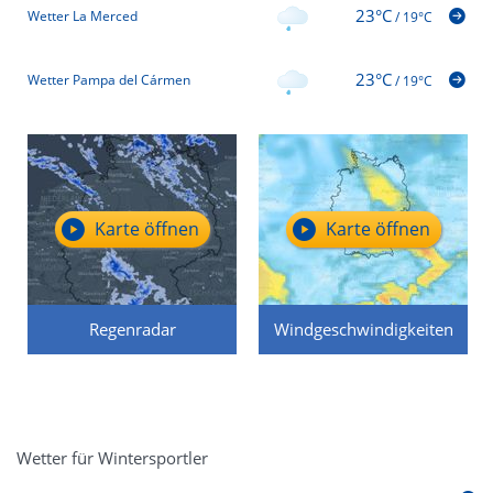
23°C
Wetter La Merced
/
19°C
23°C
Wetter Pampa del Cármen
/
19°C
Karte öffnen
Karte öffnen
Regenradar
Windgeschwindigkeiten
Wetter für Wintersportler