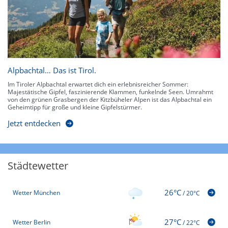
Alpbachtal… Das ist Tirol.
Im Tiroler Alpbachtal erwartet dich ein erlebnisreicher Sommer:
Majestätische Gipfel, faszinierende Klammen, funkelnde Seen. Umrahmt
von den grünen Grasbergen der Kitzbüheler Alpen ist das Alpbachtal ein
Geheimtipp für große und kleine Gipfelstürmer.
Jetzt entdecken
Städtewetter
26°C
Wetter München
/
20°C
27°C
Wetter Berlin
/
22°C