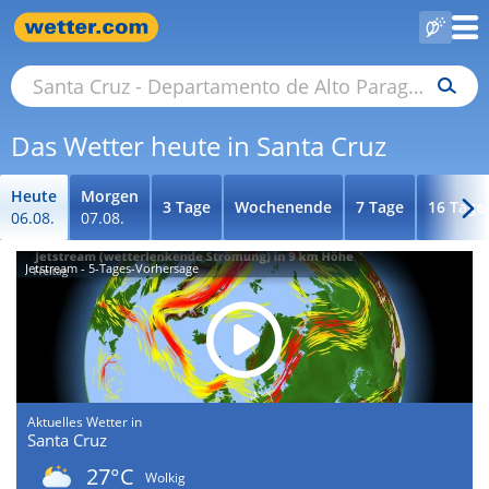
Das Wetter heute in Santa Cruz
Heute
Morgen
3 Tage
Wochenende
7 Tage
16 Tage
06.08.
07.08.
Jetstream - 5-Tages-Vorhersage
Aktuelles Wetter in
Santa Cruz
27°C
Wolkig