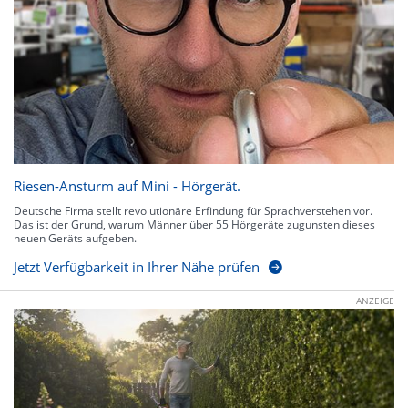
Riesen-Ansturm auf Mini - Hörgerät.
Deutsche Firma stellt revolutionäre Erfindung für Sprachverstehen vor.
Das ist der Grund, warum Männer über 55 Hörgeräte zugunsten dieses
neuen Geräts aufgeben.
Jetzt Verfügbarkeit in Ihrer Nähe prüfen
ANZEIGE