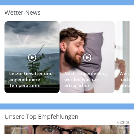
Wetter-News
Letzte Gewitter und
Nach Tropenfeeling
Weiter
angenehmere
werden Nächte
nach
Temperaturen
erträglicher!
Versc
Unsere Top Empfehlungen
ANZEIGE