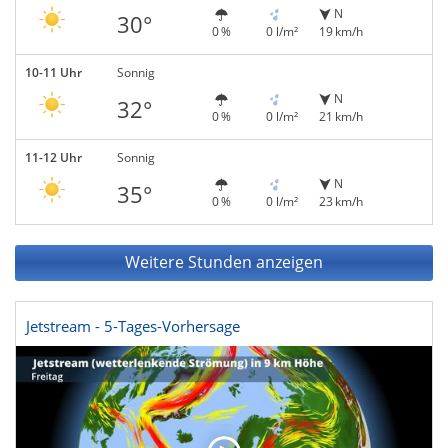
N
30°
0 %
0 l/m²
19 km/h
10-11 Uhr
Sonnig
N
32°
0 %
0 l/m²
21 km/h
11-12 Uhr
Sonnig
N
35°
0 %
0 l/m²
23 km/h
Weitere Stunden anzeigen
Jetstream - 5-Tages-Vorhersage