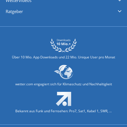
Wettervideos
Nachrichten
Deutschlandwetter
Schweizwetter
Österreichwetter
Regionalwetter
Wetter in Europa
Wetter Weltweit
Wetterlexikon
Promi-News
Ratgeber
Biowetter
Glätteindex
Reiseziel Finder
Erkältungswetter
Klima & Umwelt
Über 10 Mio. App Downloads und 22 Mio. Unique User pro Monat
wetter.com engagiert sich für Klimaschutz und Nachhaltigkeit
Bekannt aus Funk und Fernsehen: Pro7, Sat1, Kabel 1, SWR, ...