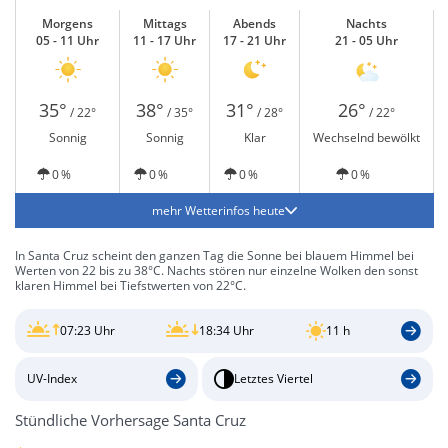
Morgens
Mittags
Abends
Nachts
05 - 11 Uhr
11 - 17 Uhr
17 - 21 Uhr
21 - 05 Uhr
35°
38°
31°
26°
/ 22°
/ 35°
/ 28°
/ 22°
Sonnig
Sonnig
Klar
Wechselnd bewölkt
0 %
0 %
0 %
0 %
mehr Wetterinfos heute
In Santa Cruz scheint den ganzen Tag die Sonne bei blauem Himmel bei
Werten von 22 bis zu 38°C. Nachts stören nur einzelne Wolken den sonst
klaren Himmel bei Tiefstwerten von 22°C.
07:23 Uhr
18:34 Uhr
11 h
UV-Index
Letztes Viertel
Stündliche Vorhersage Santa Cruz