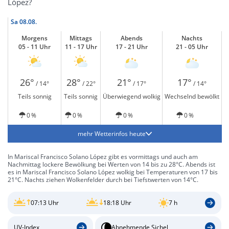
López?
Sa
08.08.
Morgens
Mittags
Abends
Nachts
05 - 11 Uhr
11 - 17 Uhr
17 - 21 Uhr
21 - 05 Uhr
26°
28°
21°
17°
/ 14°
/ 22°
/ 17°
/ 14°
Teils sonnig
Teils sonnig
Überwiegend wolkig
Wechselnd bewölkt
0 %
0 %
0 %
0 %
mehr Wetterinfos heute
In Mariscal Francisco Solano López gibt es vormittags und auch am
Nachmittag lockere Bewölkung bei Werten von 14 bis zu 28°C. Abends ist
es in Mariscal Francisco Solano López wolkig bei Temperaturen von 17 bis
21°C. Nachts ziehen Wolkenfelder durch bei Tiefstwerten von 14°C.
07:13 Uhr
18:18 Uhr
7 h
UV-Index
Abnehmende Sichel