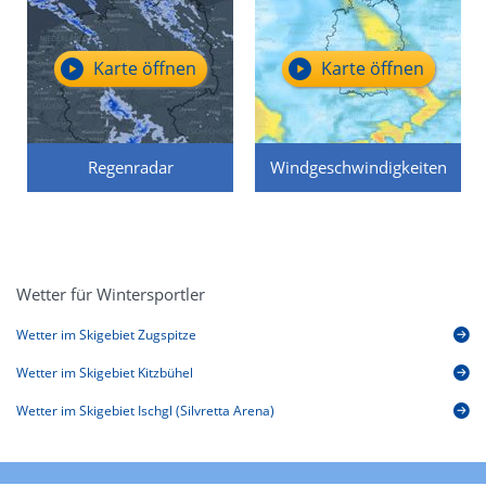
Karte öffnen
Karte öffnen
Regenradar
Windgeschwindigkeiten
Wetter für Wintersportler
Wetter im Skigebiet Zugspitze
Wetter im Skigebiet Kitzbühel
Wetter im Skigebiet Ischgl (Silvretta Arena)