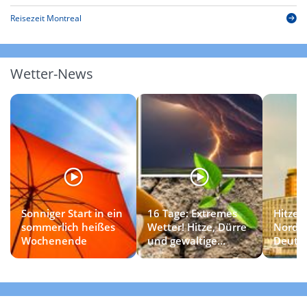
Reisezeit Montreal
Wetter-News
Sonniger Start in ein
16 Tage: Extremes
Hitzet
sommerlich heißes
Wetter! Hitze, Dürre
Norde
Wochenende
und gewaltige
Deuts
Gewitter