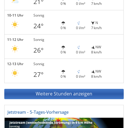
21°
0 %
0 l/m²
7 km/h
10-11 Uhr
Sonnig
N
24°
0 %
0 l/m²
7 km/h
11-12 Uhr
Sonnig
NW
26°
0 %
0 l/m²
8 km/h
12-13 Uhr
Sonnig
NW
27°
0 %
0 l/m²
8 km/h
Weitere Stunden anzeigen
Jetstream - 5-Tages-Vorhersage