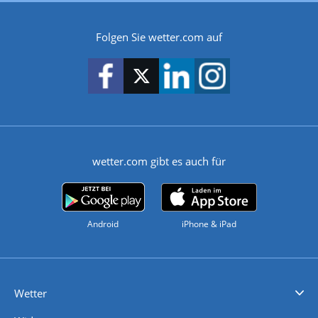
Folgen Sie wetter.com auf
wetter.com gibt es auch für
Android
iPhone & iPad
Wetter
Videovorhersagen
Kolumnen
Unwetterwarnungen
wetter.com Deutschland
wetter.com Schweiz
wetter.com Österreich
Werben
Homepage Widget
Wetter API
Wetter- und Geodaten - meteonomiqs.com
tiempo.es
meteos24.fr
ilmeteo24.it
pogoda24.pl
weather24.co.uk