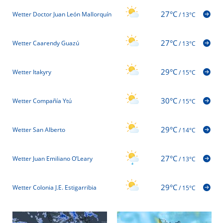
27°C
Wetter Doctor Juan León Mallorquín
/
13°C
27°C
Wetter Caarendy Guazú
/
13°C
29°C
Wetter Itakyry
/
15°C
30°C
Wetter Compañía Ytú
/
15°C
29°C
Wetter San Alberto
/
14°C
27°C
Wetter Juan Emiliano O’Leary
/
13°C
29°C
Wetter Colonia J.E. Estigarribia
/
15°C