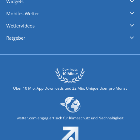
Widgets
Regenradar
Windgeschwindigkeiten
Temperatur
Sonnenschein
Wassertemperatur
Mobiles Wetter
iPhone Wetter
iPad Wetter
Android Wetter
Wettervideos
Nachrichten
Deutschlandwetter
Schweizwetter
Österreichwetter
Regionalwetter
Wetter in Europa
Wetter Weltweit
Wetterlexikon
Promi-News
Ratgeber
Biowetter
Glätteindex
Reiseziel Finder
Erkältungswetter
Klima & Umwelt
Über 10 Mio. App Downloads und 22 Mio. Unique User pro Monat
wetter.com engagiert sich für Klimaschutz und Nachhaltigkeit