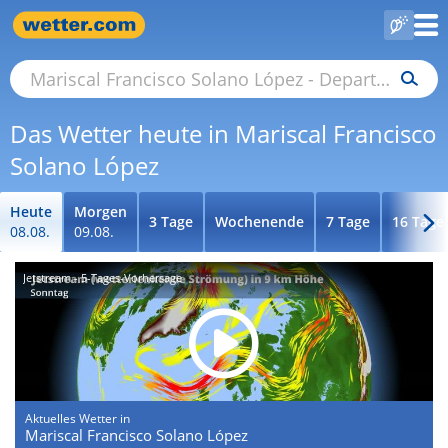
Das Wetter heute in Mariscal Francisco
Solano López
Heute
Morgen
3 Tage
Wochenende
7 Tage
16 Tage
08.08.
09.08.
Jetstream - 5-Tages-Vorhersage
Aktuelles Wetter in
Mariscal Francisco Solano López