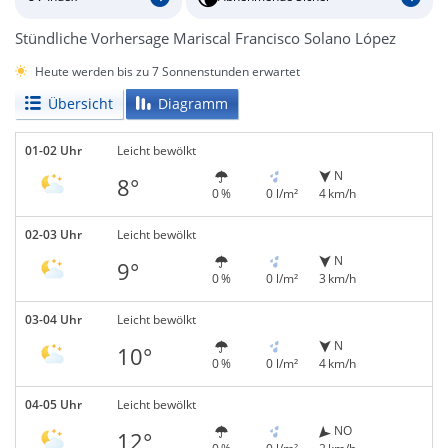
Stündliche Vorhersage Mariscal Francisco Solano López
Heute werden bis zu 7 Sonnenstunden erwartet
Übersicht
Diagramm
01-02 Uhr
Leicht bewölkt
N
8°
0 %
0 l/m²
4 km/h
02-03 Uhr
Leicht bewölkt
N
9°
0 %
0 l/m²
3 km/h
03-04 Uhr
Leicht bewölkt
N
10°
0 %
0 l/m²
4 km/h
04-05 Uhr
Leicht bewölkt
NO
12°