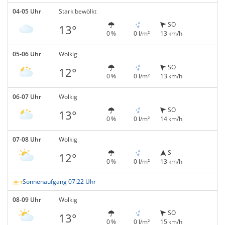
04-05 Uhr
Stark bewölkt
SO
13°
0 %
0 l/m²
13 km/h
05-06 Uhr
Wolkig
SO
12°
0 %
0 l/m²
13 km/h
06-07 Uhr
Wolkig
SO
13°
0 %
0 l/m²
14 km/h
07-08 Uhr
Wolkig
S
12°
0 %
0 l/m²
13 km/h
Sonnenaufgang 07:22 Uhr
08-09 Uhr
Wolkig
SO
13°
0 %
0 l/m²
15 km/h