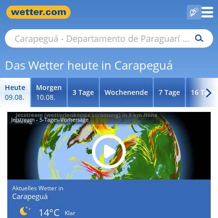
Das Wetter heute in Carapeguá
Heute
Morgen
3 Tage
Wochenende
7 Tage
16 Tage
09.08.
10.08.
Jetstream - 5-Tages-Vorhersage
Aktuelles Wetter in
Carapeguá
14°C
Klar