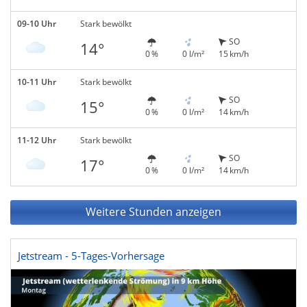
09-10 Uhr
Stark bewölkt
SO
14°
0 %
0 l/m²
15 km/h
10-11 Uhr
Stark bewölkt
SO
15°
0 %
0 l/m²
14 km/h
11-12 Uhr
Stark bewölkt
SO
17°
0 %
0 l/m²
14 km/h
Weitere Stunden anzeigen
Jetstream - 5-Tages-Vorhersage