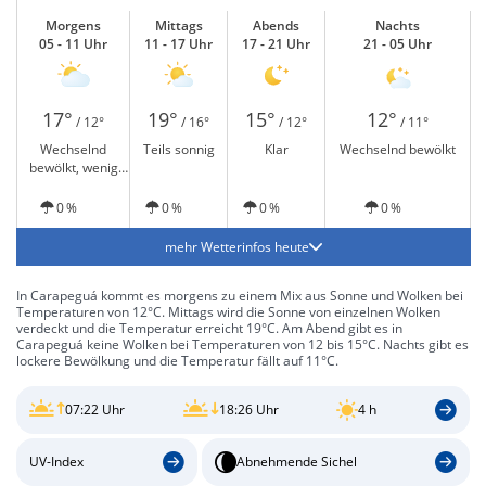
Morgens
Mittags
Abends
Nachts
05 - 11 Uhr
11 - 17 Uhr
17 - 21 Uhr
21 - 05 Uhr
17°
19°
15°
12°
/ 12°
/ 16°
/ 12°
/ 11°
Wechselnd
Teils sonnig
Klar
Wechselnd bewölkt
bewölkt, wenig
Sonne
0 %
0 %
0 %
0 %
mehr Wetterinfos heute
In Carapeguá kommt es morgens zu einem Mix aus Sonne und Wolken bei
Temperaturen von 12°C. Mittags wird die Sonne von einzelnen Wolken
verdeckt und die Temperatur erreicht 19°C. Am Abend gibt es in
Carapeguá keine Wolken bei Temperaturen von 12 bis 15°C. Nachts gibt es
lockere Bewölkung und die Temperatur fällt auf 11°C.
07:22 Uhr
18:26 Uhr
4 h
UV-Index
Abnehmende Sichel