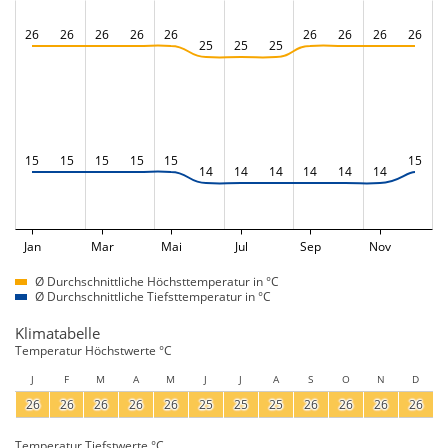
26
26
26
26
26
26
26
26
26
25
25
25
15
15
15
15
15
15
14
14
14
14
14
14
Jan
Mar
Mai
Jul
Sep
Nov
Ø Durchschnittliche Höchsttemperatur in °C
Ø Durchschnittliche Tiefsttemperatur in °C
Klimatabelle
Temperatur Höchstwerte °C
J
F
M
A
M
J
J
A
S
O
N
D
26
26
26
26
26
25
25
25
26
26
26
26
Temperatur Tiefstwerte °C