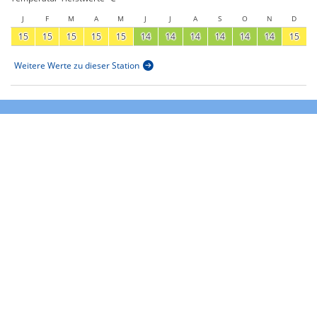
J
F
M
A
M
J
J
A
S
O
N
D
15
15
15
15
15
14
14
14
14
14
14
15
Weitere Werte zu dieser Station