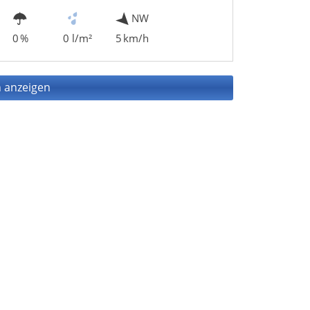
NW
0 %
0 l/m²
5 km/h
 anzeigen