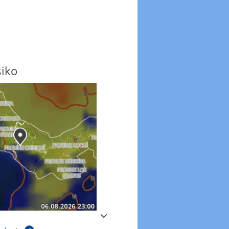
siko
Windböen
Windböen heute