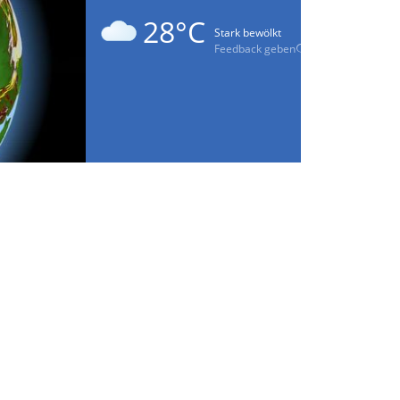
28°C
Stark bewölkt
Feedback geben