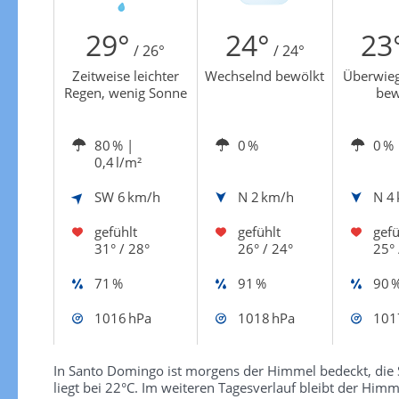
Zur Windgeschwindigkeitenkarte
29°
24°
23
/ 26°
/ 24°
Zeitweise leichter
Wechselnd bewölkt
Überwieg
Regen, wenig Sonne
bew
80 %
|
0 %
0 %
0,4 l/m²
SW
6 km/h
N
2 km/h
N
4
gefühlt
gefühlt
gefü
31° / 28°
26° / 24°
25° 
71 %
91 %
90 
1016 hPa
1018 hPa
101
In Santo Domingo ist morgens der Himmel bedeckt, die 
liegt bei 22°C. Im weiteren Tagesverlauf bleibt der Him