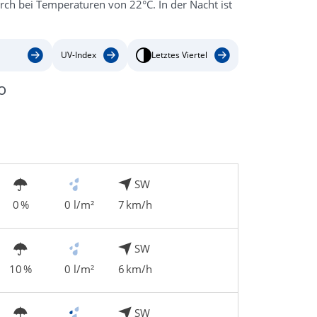
ch bei Temperaturen von 22°C. In der Nacht ist
UV-Index
Letztes Viertel
o
SW
0 %
0 l/m²
7 km/h
SW
10 %
0 l/m²
6 km/h
SW