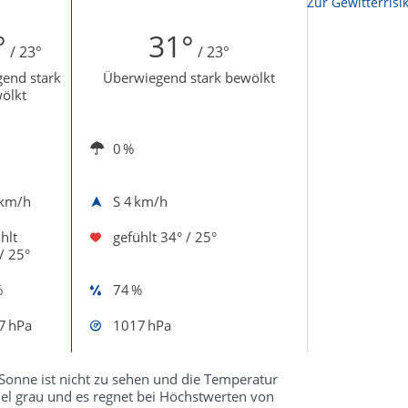
Zur Sonnenscheindauerkarte
Zur Gewitterrisi
°
31°
/ 23°
/ 23°
end stark
Überwiegend stark bewölkt
ölkt
0 %
 km/h
S
4 km/h
hlt
gefühlt
34° / 25°
/ 25°
%
74 %
7 hPa
1017 hPa
Sonne ist nicht zu sehen und die Temperatur
mel grau und es regnet bei Höchstwerten von