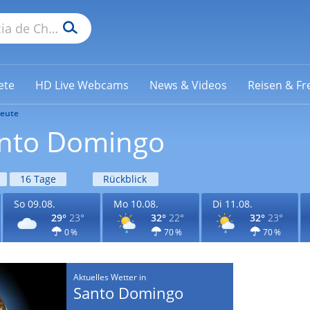
ete
HD Live Webcams
News & Videos
Reisen & Fre
eute
anto Domingo
16 Tage
Rückblick
So 09.08.
Mo 10.08.
Di 11.08.
29°
23°
32°
22°
32°
23°
0 %
70 %
70 %
Aktuelles Wetter in
Santo Domingo