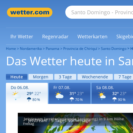
Ihr Wetter
Regenradar
Wetterkarten
Skigebi
Home
Nordamerika
Panama
Provincia de Chiriquí
Santo Domingo
H
Das Wetter heute in S
Heute
Morgen
3 Tage
Wochenende
7 Tage
Do 06.08.
Fr 07.08.
Sa 08.08.
29°
22°
31°
23°
32°
23°
80 %
70 %
90 %
Jetstream - 5-Tages-Vorhersage