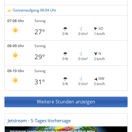
Sonnenaufgang 06:04 Uhr
07-08 Uhr
Sonnig
SO
27°
0 %
0 l/m²
1 km/h
08-09 Uhr
Sonnig
N
29°
0 %
0 l/m²
2 km/h
09-10 Uhr
Sonnig
NW
31°
0 %
0 l/m²
5 km/h
Weitere Stunden anzeigen
Jetstream - 5-Tages-Vorhersage