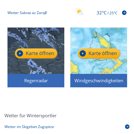
32°C
Wetter Saknat az Zarqā’
/
25°C
Karte öffnen
Karte öffnen
Regenradar
Windgeschwindigkeiten
Wetter für Wintersportler
Wetter im Skigebiet Zugspitze