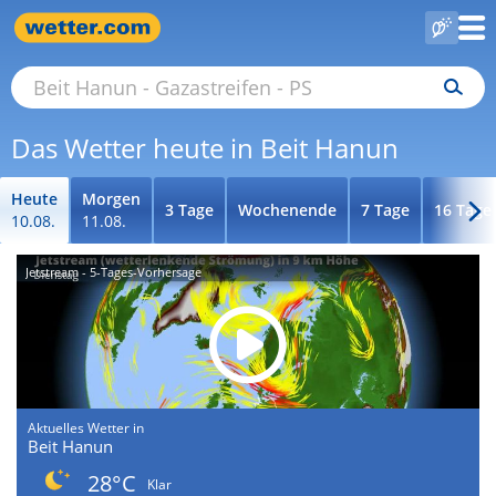
Das Wetter heute in Beit Hanun
Heute
Morgen
3 Tage
Wochenende
7 Tage
16 Tage
10.08.
11.08.
Jetstream - 5-Tages-Vorhersage
Aktuelles Wetter in
Beit Hanun
28°C
Klar