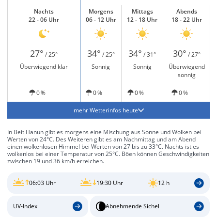
Nachts
Morgens
Mittags
Abends
22 - 06 Uhr
06 - 12 Uhr
12 - 18 Uhr
18 - 22 Uhr
27°
34°
34°
30°
/ 25°
/ 25°
/ 31°
/ 27°
Überwiegend klar
Sonnig
Sonnig
Überwiegend
sonnig
0 %
0 %
0 %
0 %
mehr Wetterinfos heute
In Beit Hanun gibt es morgens eine Mischung aus Sonne und Wolken bei
Werten von 24°C. Des Weiteren gibt es am Nachmittag und am Abend
einen wolkenlosen Himmel bei Werten von 27 bis zu 33°C. Nachts ist es
wolkenlos bei einer Temperatur von 25°C. Böen können Geschwindigkeiten
zwischen 19 und 36 km/h erreichen.
06:03 Uhr
19:30 Uhr
12 h
UV-Index
Abnehmende Sichel