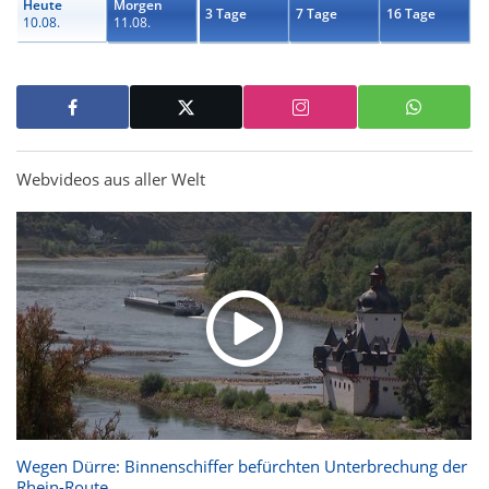
Heute
Morgen
3 Tage
7 Tage
16 Tage
10.08.
11.08.
Webvideos aus aller Welt
Wegen Dürre: Binnenschiffer befürchten Unterbrechung der
Rhein-Route