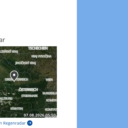
ar
n Regenradar