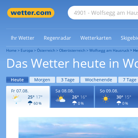
Ihr Wetter
Regenradar
Wetterkarten
Skigebi
Home
Europa
Österreich
Oberösterreich
Wolfsegg am Hausruck
He
Das Wetter heute in W
Heute
Morgen
3 Tage
Wochenende
7 Tage
Fr 07.08.
Sa 08.08.
So 09.08.
25°
17°
26°
16°
30°
15°
60 %
0 %
0 %