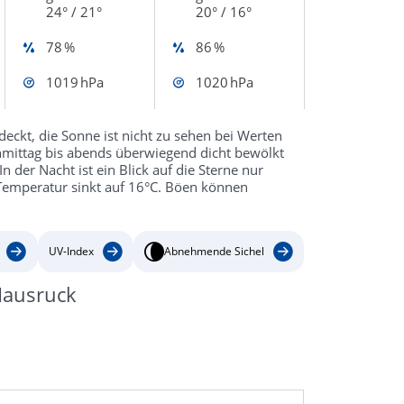
24° / 21°
20° / 16°
78 %
86 %
1019 hPa
1020 hPa
ckt, die Sonne ist nicht zu sehen bei Werten
hmittag bis abends überwiegend dicht bewölkt
 der Nacht ist ein Blick auf die Sterne nur
Temperatur sinkt auf 16°C. Böen können
UV-Index
Abnehmende Sichel
Hausruck