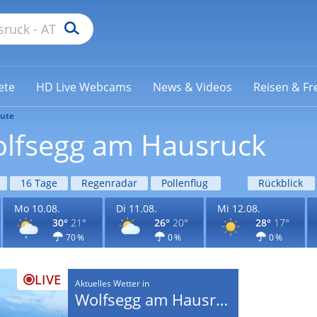
ete
HD Live Webcams
News & Videos
Reisen & Fre
ute
olfsegg am Hausruck
16 Tage
Regenradar
Pollenflug
Rückblick
Mo 10.08.
Di 11.08.
Mi 12.08.
30°
21°
26°
20°
28°
17°
70 %
0 %
0 %
LIVE
Aktuelles Wetter in
Wolfsegg am Hausruck