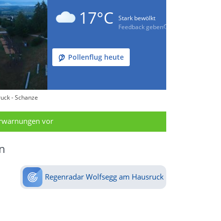
17°C
Stark bewölkt
Feedback geben
Pollenflug heute
uck - Schanze
erwarnungen vor
n
Regenradar Wolfsegg am Hausruck