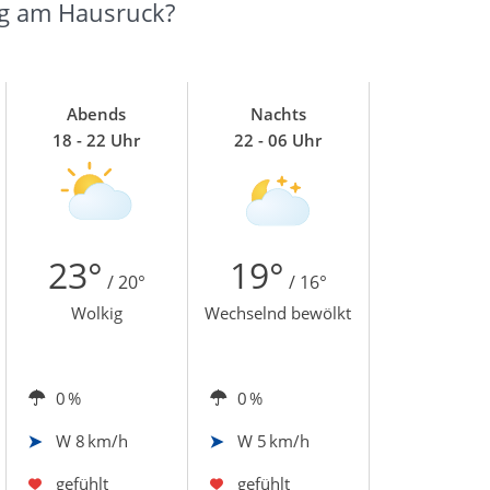
gg am Hausruck?
Abends
Nachts
18 - 22 Uhr
22 - 06 Uhr
23°
19°
/ 20°
/ 16°
Wolkig
Wechselnd bewölkt
0 %
0 %
W
8 km/h
W
5 km/h
gefühlt
gefühlt