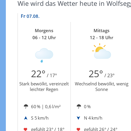
Wie wird das Wetter heute in Wolfse
Fr
07.08.
Morgens
Mittags
06 - 12 Uhr
12 - 18 Uhr
22°
25°
/ 17°
/ 23°
Stark bewölkt, vereinzelt
Wechselnd bewölkt, wenig
leichter Regen
Sonne
60 %
| 0,6 l/m²
0 %
S
5 km/h
N
4 km/h
gefühlt
23° / 18°
gefühlt
26° / 24°