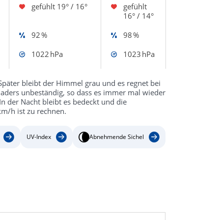
gefühlt
19° / 16°
gefühlt
16° / 14°
92 %
98 %
1022 hPa
1023 hPa
Später bleibt der Himmel grau und es regnet bei
naders unbeständig, so dass es immer mal wieder
 der Nacht bleibt es bedeckt und die
km/h ist zu rechnen.
UV-Index
Abnehmende Sichel