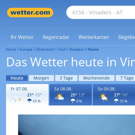
Ihr Wetter
Regenradar
Wetterkarten
Skigebi
Home
Europa
Österreich
Tirol
Vinaders
Heute
Das Wetter heute in Vi
Heute
Morgen
3 Tage
Wochenende
7 Tage
Fr 07.08.
Sa 08.08.
So 09.08.
21°
15°
25°
13°
27°
16°
65 %
0 %
55 %