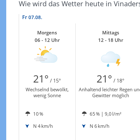
Wie wird das Wetter heute in Vinader
Fr
07.08.
Morgens
Mittags
06 - 12 Uhr
12 - 18 Uhr
21°
21°
/ 15°
/ 18°
Wechselnd bewölkt,
Anhaltend leichter Regen un
wenig Sonne
Gewitter möglich
10 %
65 %
| 9,0 l/m²
N
4 km/h
N
6 km/h