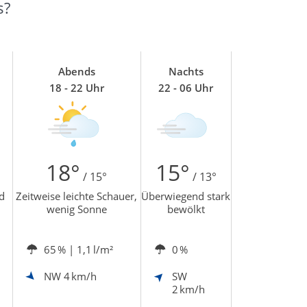
s?
Abends
Nachts
18 - 22 Uhr
22 - 06 Uhr
18°
15°
/ 15°
/ 13°
d
Zeitweise leichte Schauer,
Überwiegend stark
wenig Sonne
bewölkt
65 %
| 1,1 l/m²
0 %
NW
4 km/h
SW
2 km/h