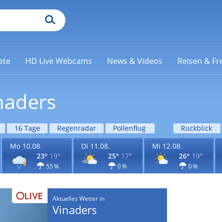
ete
HD Live Webcams
News & Videos
Reisen & Fre
naders
16 Tage
Regenradar
Pollenflug
Rückblick
Mo 10.08.
Di 11.08.
Mi 12.08.
23°
19°
25°
17°
26°
19°
55 %
0 %
0 %
LIVE
Aktuelles Wetter in
Vinaders