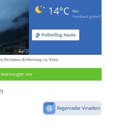
14°C
Klar
Feedback geben
Pollenflug heute
z Kirchplatz (Entfernung: ca. 9 km)
erwarnungen vor
n
Regenradar Vinaders