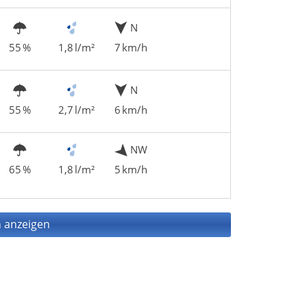
N
55 %
1,8 l/m²
7 km/h
N
55 %
2,7 l/m²
6 km/h
NW
65 %
1,8 l/m²
5 km/h
 anzeigen