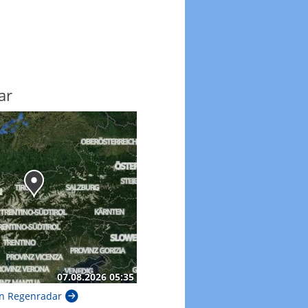
ar
n Regenradar