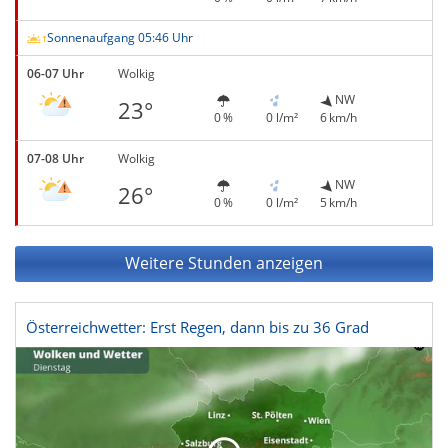
Sonnenaufgang 05:46 Uhr
06-07 Uhr
Wolkig
NW
23°
0 %
0 l/m²
6 km/h
07-08 Uhr
Wolkig
NW
26°
0 %
0 l/m²
5 km/h
Weitere Stunden anzeigen
Österreichwetter: Erst Regen, dann bis zu 36 Grad