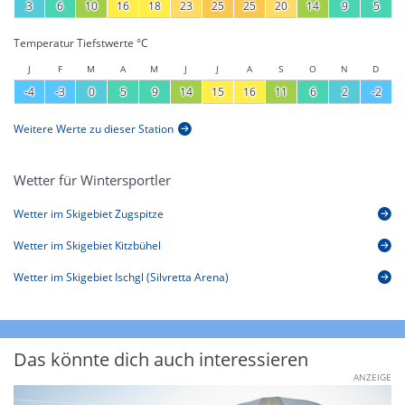
3
6
10
16
18
23
25
25
20
14
9
5
Temperatur Tiefstwerte °C
J
F
M
A
M
J
J
A
S
O
N
D
-4
-3
0
5
9
14
15
16
11
6
2
-2
Weitere Werte zu dieser Station
Wetter für Wintersportler
Wetter im Skigebiet Zugspitze
Wetter im Skigebiet Kitzbühel
Wetter im Skigebiet Ischgl (Silvretta Arena)
Das könnte dich auch interessieren
ANZEIGE