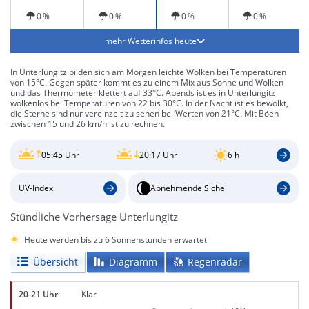
Gewitter möglich
Sonne
0 %
0 %
0 %
0 %
mehr Wetterinfos heute
In Unterlungitz bilden sich am Morgen leichte Wolken bei Temperaturen
von 15°C. Gegen später kommt es zu einem Mix aus Sonne und Wolken
und das Thermometer klettert auf 33°C. Abends ist es in Unterlungitz
wolkenlos bei Temperaturen von 22 bis 30°C. In der Nacht ist es bewölkt,
die Sterne sind nur vereinzelt zu sehen bei Werten von 21°C. Mit Böen
zwischen 15 und 26 km/h ist zu rechnen.
05:45 Uhr
20:17 Uhr
6 h
UV-Index
Abnehmende Sichel
Stündliche Vorhersage Unterlungitz
Heute werden bis zu 6 Sonnenstunden erwartet
Übersicht
Diagramm
Regenradar
20-21 Uhr
Klar