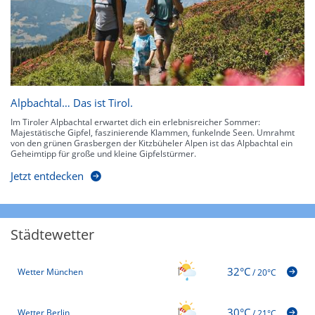
Alpbachtal… Das ist Tirol.
Im Tiroler Alpbachtal erwartet dich ein erlebnisreicher Sommer:
Majestätische Gipfel, faszinierende Klammen, funkelnde Seen. Umrahmt
von den grünen Grasbergen der Kitzbüheler Alpen ist das Alpbachtal ein
Geheimtipp für große und kleine Gipfelstürmer.
Jetzt entdecken
Städtewetter
32°C
Wetter München
/
20°C
30°C
Wetter Berlin
/
21°C