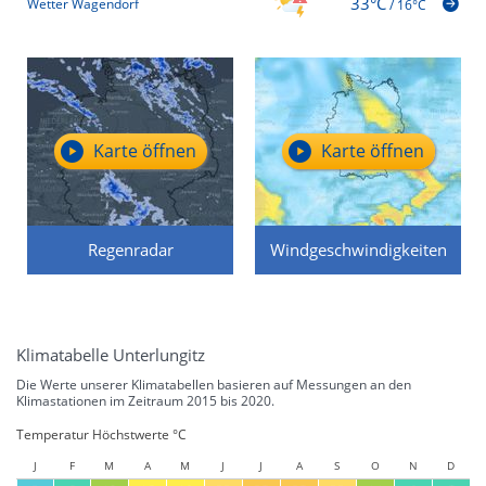
33°C
Wetter Wagendorf
/
16°C
Karte öffnen
Karte öffnen
Regenradar
Windgeschwindigkeiten
Klimatabelle Unterlungitz
Die Werte unserer Klimatabellen basieren auf Messungen an den
Klimastationen im Zeitraum 2015 bis 2020.
Temperatur Höchstwerte °C
J
F
M
A
M
J
J
A
S
O
N
D