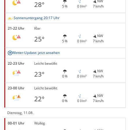
NW
28°
5 %
0 l/m²
7 km/h
Sonnenuntergang 20:17 Uhr
21-22 Uhr
Klar
NW
25°
5 %
0 l/m²
7 km/h
Wetter-Update: jetzt ansehen
22-23 Uhr
Leicht bewölkt
NW
23°
0 %
0 l/m²
7 km/h
23-00 Uhr
Leicht bewölkt
NW
22°
0 %
0 l/m²
7 km/h
Dienstag, 11.08.
00-01 Uhr
Wolkig