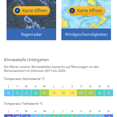
Karte öffnen
Karte öffnen
Regenradar
Windgeschwindigkeiten
Klimatabelle Untergarten
Die Werte unserer Klimatabellen basieren auf Messungen an den
Klimastationen im Zeitraum 2015 bis 2020.
Temperatur Höchstwerte °C
J
F
M
A
M
J
J
A
S
O
N
D
-1
1
4
8
11
16
18
18
14
10
5
1
Temperatur Tiefstwerte °C
J
F
M
A
M
J
J
A
S
O
N
D