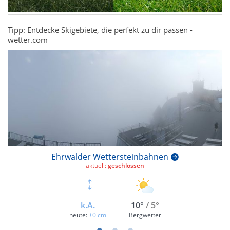
Tipp: Entdecke Skigebiete, die perfekt zu dir passen -
wetter.com
Ehrwalder Wettersteinbahnen
aktuell:
geschlossen
k.A.
10°
/ 5°
heute:
+0 cm
Bergwetter