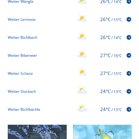
26°C
Wetter Wängle
/
14°C
26°C
Wetter Lermoos
/
15°C
26°C
Wetter Bichlbach
/
14°C
27°C
Wetter Biberwier
/
16°C
27°C
Wetter Schanz
/
15°C
24°C
Wetter Stockach
/
13°C
24°C
Wetter Bichlbächle
/
13°C