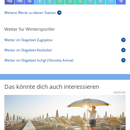
-12
-10
-6
-3
2
6
8
8
4
0
-4
-9
Weitere Werte zu dieser Station
Wetter für Wintersportler
Wetter im Skigebiet Zugspitze
Wetter im Skigebiet Kitzbühel
Wetter im Skigebiet Ischgl (Silvretta Arena)
Das könnte dich auch interessieren
ANZEIGE