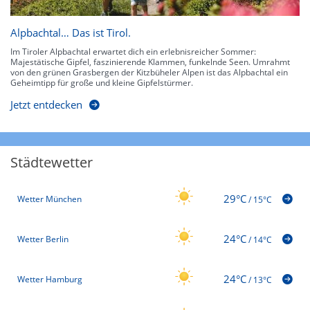
Alpbachtal… Das ist Tirol.
Im Tiroler Alpbachtal erwartet dich ein erlebnisreicher Sommer:
Majestätische Gipfel, faszinierende Klammen, funkelnde Seen. Umrahmt
von den grünen Grasbergen der Kitzbüheler Alpen ist das Alpbachtal ein
Geheimtipp für große und kleine Gipfelstürmer.
Jetzt entdecken
Städtewetter
29°C
Wetter München
/
15°C
24°C
Wetter Berlin
/
14°C
24°C
Wetter Hamburg
/
13°C