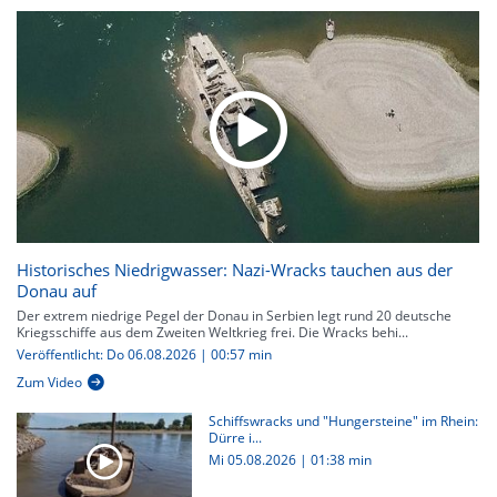
Historisches Niedrigwasser: Nazi-Wracks tauchen aus der
Donau auf
Der extrem niedrige Pegel der Donau in Serbien legt rund 20 deutsche
Kriegsschiffe aus dem Zweiten Weltkrieg frei. Die Wracks behi...
Veröffentlicht: Do 06.08.2026 | 00:57 min
Zum Video
Schiffswracks und "Hungersteine" im Rhein:
Dürre i...
Mi 05.08.2026
|
01:38 min