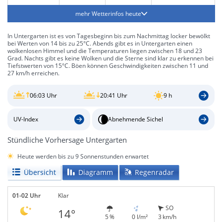
mehr Wetterinfos heute
In Untergarten ist es von Tagesbeginn bis zum Nachmittag locker bewölkt
bei Werten von 14 bis zu 25°C. Abends gibt es in Untergarten einen
wolkenlosen Himmel und die Temperaturen liegen zwischen 18 und 23
Grad. Nachts gibt es keine Wolken und die Sterne sind klar zu erkennen bei
Tiefstwerten von 15°C. Böen können Geschwindigkeiten zwischen 11 und
27 km/h erreichen.
06:03 Uhr
20:41 Uhr
9 h
UV-Index
Abnehmende Sichel
Stündliche Vorhersage Untergarten
Heute werden bis zu 9 Sonnenstunden erwartet
Übersicht
Diagramm
Regenradar
01-02 Uhr
Klar
SO
14°
5 %
0 l/m²
3 km/h