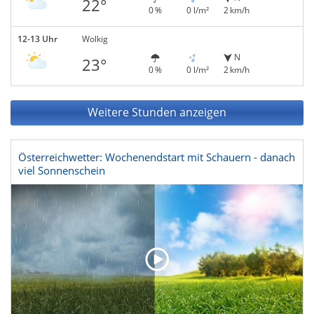
22°
0 %
0 l/m²
2 km/h
12-13 Uhr
Wolkig
N
23°
0 %
0 l/m²
2 km/h
Weitere Stunden anzeigen
Österreichwetter: Wochenendstart mit Schauern - danach
viel Sonnenschein