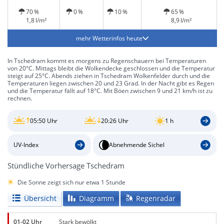
möglich
70 %
0 %
10 %
65 %
1,8 l/m²
8,9 l/m²
mehr Wetterinfos heute
In Tschedram kommt es morgens zu Regenschauern bei Temperaturen
von 20°C. Mittags bleibt die Wolkendecke geschlossen und die Temperatur
steigt auf 25°C. Abends ziehen in Tschedram Wolkenfelder durch und die
Temperaturen liegen zwischen 20 und 23 Grad. In der Nacht gibt es Regen
und die Temperatur fällt auf 18°C. Mit Böen zwischen 9 und 21 km/h ist zu
rechnen.
05:50 Uhr
20:26 Uhr
1 h
UV-Index
Abnehmende Sichel
Stündliche Vorhersage Tschedram
Die Sonne zeigt sich nur etwa 1 Stunde
Übersicht
Diagramm
Regenradar
01-02 Uhr
Stark bewölkt