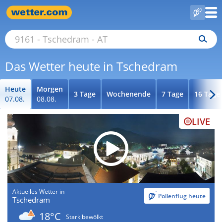
Das Wetter heute in Tschedram
Heute
Morgen
3 Tage
Wochenende
7 Tage
16 Tage
07.08.
08.08.
LIVE
Aktuelles Wetter in
Pollenflug heute
Tschedram
18°C
Stark bewölkt