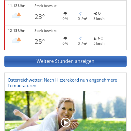
11-12 Uhr
Stark bewölkt
O
23°
0 %
0 l/m²
3 km/h
12-13 Uhr
Stark bewölkt
NO
25°
0 %
0 l/m²
5 km/h
Weitere Stunden anzeigen
Österreichwetter: Nach Hitzerekord nun angenehmere
Temperaturen