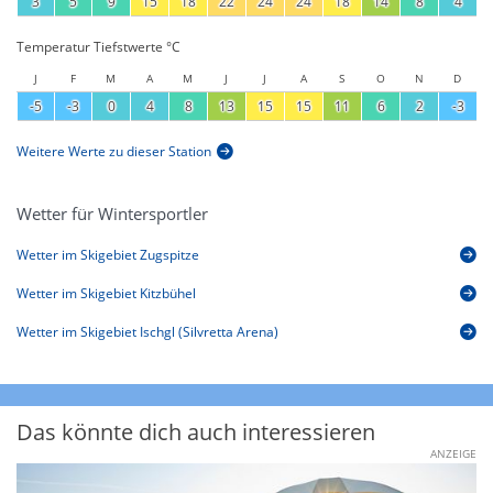
3
5
9
15
18
22
24
24
18
14
8
4
Temperatur Tiefstwerte °C
J
F
M
A
M
J
J
A
S
O
N
D
-5
-3
0
4
8
13
15
15
11
6
2
-3
Weitere Werte zu dieser Station
Wetter für Wintersportler
Wetter im Skigebiet Zugspitze
Wetter im Skigebiet Kitzbühel
Wetter im Skigebiet Ischgl (Silvretta Arena)
Das könnte dich auch interessieren
ANZEIGE