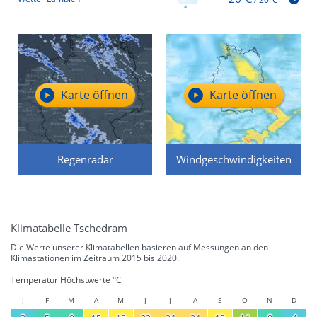
Karte öffnen
Karte öffnen
Regenradar
Windgeschwindigkeiten
Klimatabelle Tschedram
Die Werte unserer Klimatabellen basieren auf Messungen an den
Klimastationen im Zeitraum 2015 bis 2020.
Temperatur Höchstwerte °C
J
F
M
A
M
J
J
A
S
O
N
D