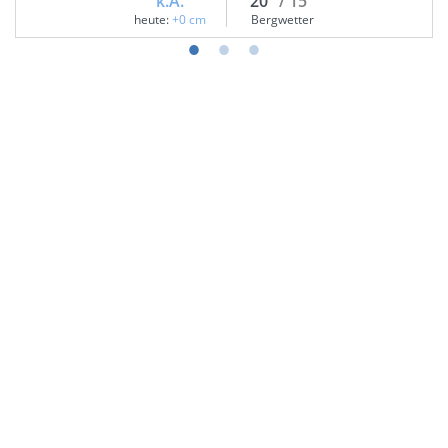
k.A.
20°
/ 15°
heute:
+0 cm
Bergwetter