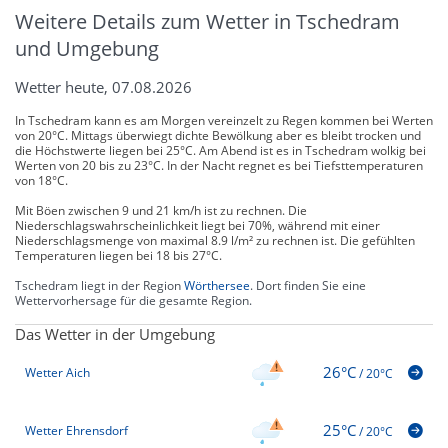
Weitere Details zum Wetter in Tschedram
und Umgebung
Wetter heute, 07.08.2026
In Tschedram kann es am Morgen vereinzelt zu Regen kommen bei Werten
von 20°C. Mittags überwiegt dichte Bewölkung aber es bleibt trocken und
die Höchstwerte liegen bei 25°C. Am Abend ist es in Tschedram wolkig bei
Werten von 20 bis zu 23°C. In der Nacht regnet es bei Tiefsttemperaturen
von 18°C.
Mit Böen zwischen 9 und 21 km/h ist zu rechnen. Die
Niederschlagswahrscheinlichkeit liegt bei 70%, während mit einer
Niederschlagsmenge von maximal 8.9 l/m² zu rechnen ist. Die gefühlten
Temperaturen liegen bei 18 bis 27°C.
Tschedram liegt in der Region
Wörthersee
. Dort finden Sie eine
Wettervorhersage für die gesamte Region.
Das Wetter in der Umgebung
26°C
Wetter Aich
/
20°C
25°C
Wetter Ehrensdorf
/
20°C