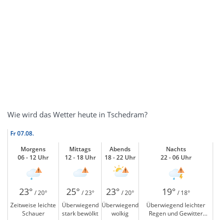
Wie wird das Wetter heute in Tschedram?
Fr
07.08.
Morgens
Mittags
Abends
Nachts
06 - 12 Uhr
12 - 18 Uhr
18 - 22 Uhr
22 - 06 Uhr
23°
25°
23°
19°
/ 20°
/ 23°
/ 20°
/ 18°
Zeitweise leichte
Überwiegend
Überwiegend
Überwiegend leichter
Schauer
stark bewölkt
wolkig
Regen und Gewitter