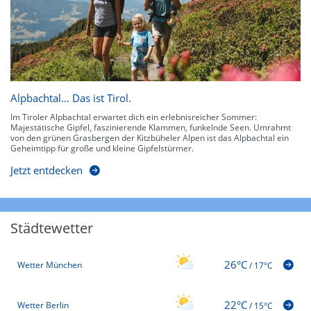
Alpbachtal… Das ist Tirol.
Im Tiroler Alpbachtal erwartet dich ein erlebnisreicher Sommer:
Majestätische Gipfel, faszinierende Klammen, funkelnde Seen. Umrahmt
von den grünen Grasbergen der Kitzbüheler Alpen ist das Alpbachtal ein
Geheimtipp für große und kleine Gipfelstürmer.
Jetzt entdecken
Städtewetter
26°C
Wetter München
/
17°C
22°C
Wetter Berlin
/
15°C