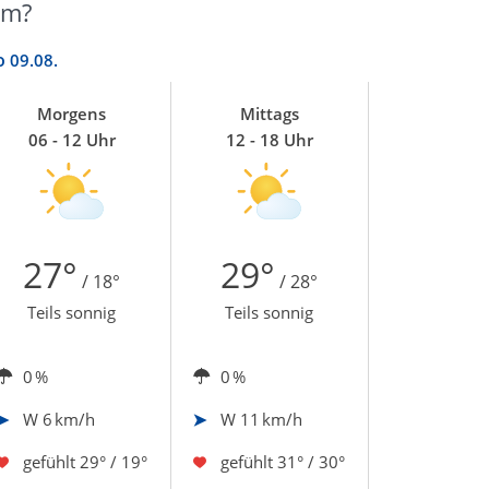
im?
o
09.08.
Morgens
Mittags
06 - 12 Uhr
12 - 18 Uhr
27°
29°
/ 18°
/ 28°
Teils sonnig
Teils sonnig
0 %
0 %
W
6 km/h
W
11 km/h
gefühlt
29° / 19°
gefühlt
31° / 30°