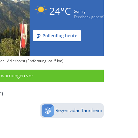
24°C
Sonnig
Feedback geben
Pollenflug heute
r - Adlerhorst (Entfernung: ca. 5 km)
erwarnungen vor
n
Regenradar Tannheim