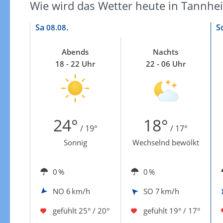
Wie wird das Wetter heute in Tannhe
Sa
S
08.08.
Abends
Nachts
18 - 22 Uhr
22 - 06 Uhr
24°
18°
/ 19°
/ 17°
Sonnig
Wechselnd bewölkt
0 %
0 %
NO
6 km/h
SO
7 km/h
gefühlt
25° / 20°
gefühlt
19° / 17°