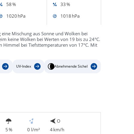
58 %
33 %
1020 hPa
1018 hPa
g eine Mischung aus Sonne und Wolken bei
eim keine Wolken bei Werten von 19 bis zu 24°C.
en Himmel bei Tiefsttemperaturen von 17°C. Mit
UV-Index
Abnehmende Sichel
O
5 %
0 l/m²
4 km/h