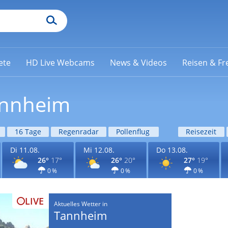
ete
HD Live Webcams
News & Videos
Reisen & Fre
annheim
16 Tage
Regenradar
Pollenflug
Reisezeit
Di 11.08.
Mi 12.08.
Do 13.08.
26°
17°
26°
20°
27°
19°
0 %
0 %
0 %
LIVE
Aktuelles Wetter in
Tannheim