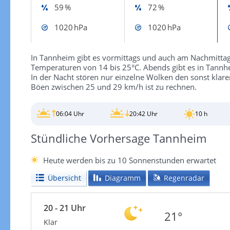
59 %
72 %
1020 hPa
1020 hPa
In Tannheim gibt es vormittags und auch am Nachmitta
Temperaturen von 14 bis 25°C. Abends gibt es in Tannh
In der Nacht stören nur einzelne Wolken den sonst klar
Böen zwischen 25 und 29 km/h ist zu rechnen.
06:04 Uhr
20:42 Uhr
10 h
Stündliche Vorhersage Tannheim
Heute werden bis zu 10 Sonnenstunden erwartet
Übersicht
Diagramm
Regenradar
20 - 21 Uhr
21°
Klar