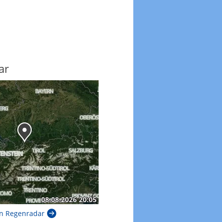
ar
n Regenradar