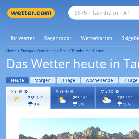
Ihr Wetter
Regenradar
Wetterkarten
Skigebi
Home
Europa
Österreich
Tirol
Tannheim
Heute
Das Wetter heute in T
Heute
Morgen
3 Tage
Wochenende
7 Tage
Sa 08.08.
So 09.08.
Mo 10.08.
25°
14°
29°
18°
26°
19°
0 %
0 %
50 %