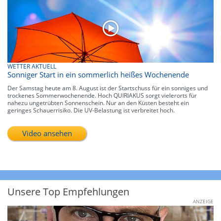
WETTER AKTUELL
Sonniger Start in ein sommerlich heißes Wochenende
Der Samstag heute am 8. August ist der Startschuss für ein sonniges und
trockenes Sommerwochenende. Hoch QUIRIAKUS sorgt vielerorts für
nahezu ungetrübten Sonnenschein. Nur an den Küsten besteht ein
geringes Schauerrisiko. Die UV-Belastung ist verbreitet hoch.
Video ansehen
Unsere Top Empfehlungen
ANZEIGE