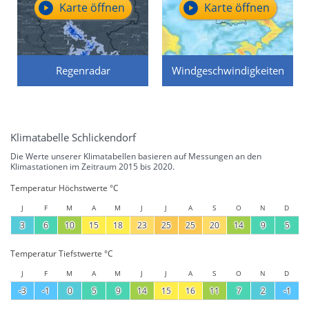
Karte öffnen
Karte öffnen
Regenradar
Windgeschwindigkeiten
Klimatabelle Schlickendorf
Die Werte unserer Klimatabellen basieren auf Messungen an den
Klimastationen im Zeitraum 2015 bis 2020.
Temperatur Höchstwerte °C
J
F
M
A
M
J
J
A
S
O
N
D
3
6
10
15
18
23
25
25
20
14
9
5
Temperatur Tiefstwerte °C
J
F
M
A
M
J
J
A
S
O
N
D
-3
-1
0
5
9
14
15
16
11
7
2
-1