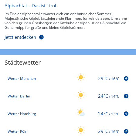
Alpbachtal… Das ist Tirol.
Im Tiroler Alpbachtal erwartet dich ein erlebnisreicher Sommer:
Majestätische Gipfel, faszinierende Klammen, funkelnde Seen. Umrahmt
von den grünen Grasbergen der Kitzbüheler Alpen ist das Alpbachtal ein
Geheimtipp für große und kleine Gipfelstürmer.
Jetzt entdecken
Städtewetter
29°C
Wetter München
/
16°C
24°C
Wetter Berlin
/
14°C
24°C
Wetter Hamburg
/
13°C
29°C
Wetter Köln
/
16°C