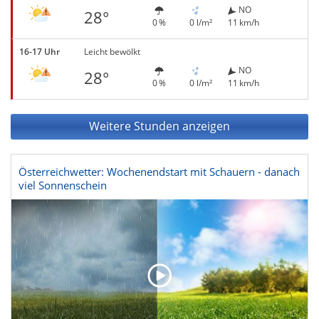
NO
28°
0 %
0 l/m²
11 km/h
16-17 Uhr
Leicht bewölkt
NO
28°
0 %
0 l/m²
11 km/h
Weitere Stunden anzeigen
Österreichwetter: Wochenendstart mit Schauern - danach
viel Sonnenschein