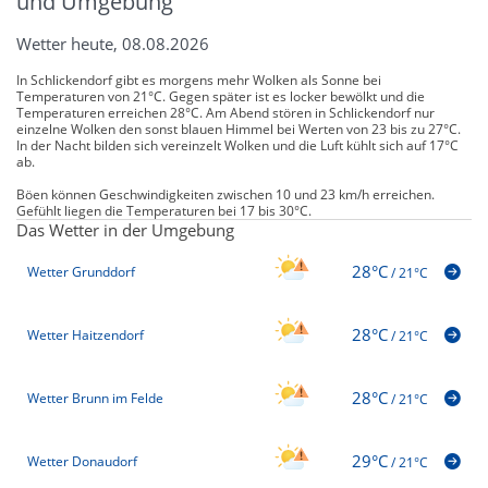
und Umgebung
Wetter heute, 08.08.2026
In Schlickendorf gibt es morgens mehr Wolken als Sonne bei
Temperaturen von 21°C. Gegen später ist es locker bewölkt und die
Temperaturen erreichen 28°C. Am Abend stören in Schlickendorf nur
einzelne Wolken den sonst blauen Himmel bei Werten von 23 bis zu 27°C.
In der Nacht bilden sich vereinzelt Wolken und die Luft kühlt sich auf 17°C
ab.
Böen können Geschwindigkeiten zwischen 10 und 23 km/h erreichen.
Gefühlt liegen die Temperaturen bei 17 bis 30°C.
Das Wetter in der Umgebung
28°C
Wetter Grunddorf
/
21°C
28°C
Wetter Haitzendorf
/
21°C
28°C
Wetter Brunn im Felde
/
21°C
29°C
Wetter Donaudorf
/
21°C