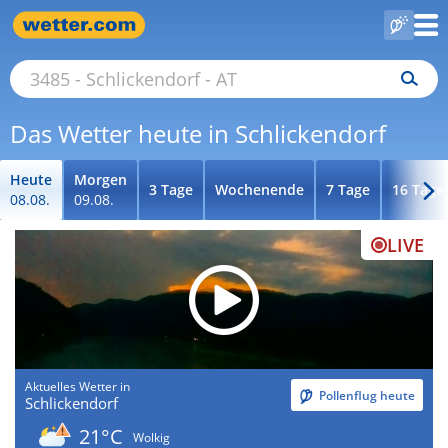
Das Wetter heute in Schlickendorf
Heute
Morgen
3 Tage
Wochenende
7 Tage
16 Tage
08.08.
09.08.
LIVE
Aktuelles Wetter in
Pollenflug heute
Schlickendorf
21°C
Wolkig