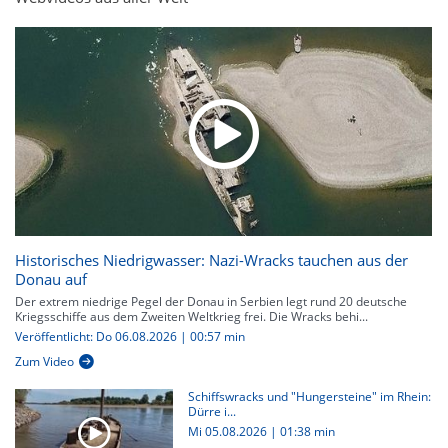
Historisches Niedrigwasser: Nazi-Wracks tauchen aus der
Donau auf
Der extrem niedrige Pegel der Donau in Serbien legt rund 20 deutsche
Kriegsschiffe aus dem Zweiten Weltkrieg frei. Die Wracks behi...
Veröffentlicht: Do 06.08.2026 | 00:57 min
Zum Video
Schiffswracks und "Hungersteine" im Rhein:
Dürre i...
Mi 05.08.2026
|
01:38 min