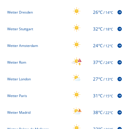
26°C
Wetter Dresden
/
14°C
32°C
Wetter Stuttgart
/
18°C
24°C
Wetter Amsterdam
/
12°C
37°C
Wetter Rom
/
24°C
27°C
Wetter London
/
13°C
31°C
Wetter Paris
/
15°C
38°C
Wetter Madrid
/
22°C
33°C