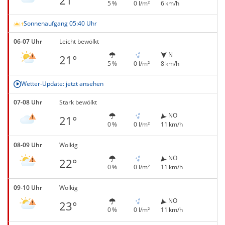
5 %
0 l/m²
6 km/h
Sonnenaufgang 05:40 Uhr
06-07 Uhr
Leicht bewölkt
N
21°
5 %
0 l/m²
8 km/h
Wetter-Update: jetzt ansehen
07-08 Uhr
Stark bewölkt
NO
21°
0 %
0 l/m²
11 km/h
08-09 Uhr
Wolkig
NO
22°
0 %
0 l/m²
11 km/h
09-10 Uhr
Wolkig
NO
23°
0 %
0 l/m²
11 km/h