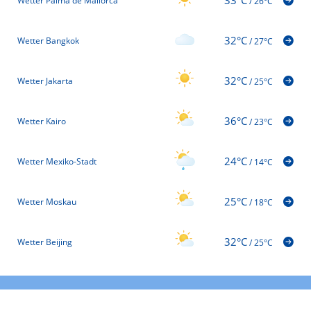
Wetter Palma de Mallorca
/
26°C
32°C
Wetter Bangkok
/
27°C
32°C
Wetter Jakarta
/
25°C
36°C
Wetter Kairo
/
23°C
24°C
Wetter Mexiko-Stadt
/
14°C
25°C
Wetter Moskau
/
18°C
32°C
Wetter Beijing
/
25°C