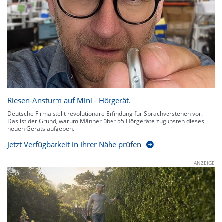
Riesen-Ansturm auf Mini - Hörgerät.
Deutsche Firma stellt revolutionäre Erfindung für Sprachverstehen vor.
Das ist der Grund, warum Männer über 55 Hörgeräte zugunsten dieses
neuen Geräts aufgeben.
Jetzt Verfügbarkeit in Ihrer Nähe prüfen
ANZEIGE