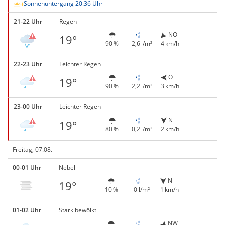
Sonnenuntergang 20:36 Uhr
21-22 Uhr
Regen
NO
19°
90 %
2,6 l/m²
4 km/h
22-23 Uhr
Leichter Regen
O
19°
90 %
2,2 l/m²
3 km/h
23-00 Uhr
Leichter Regen
N
19°
80 %
0,2 l/m²
2 km/h
Freitag, 07.08.
00-01 Uhr
Nebel
N
19°
10 %
0 l/m²
1 km/h
01-02 Uhr
Stark bewölkt
NW