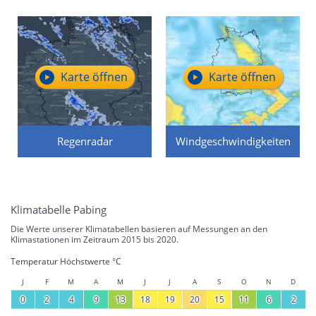
Karte öffnen
Karte öffnen
Regenradar
Windgeschwindigkeiten
Klimatabelle Pabing
Die Werte unserer Klimatabellen basieren auf Messungen an den
Klimastationen im Zeitraum 2015 bis 2020.
Temperatur Höchstwerte °C
J
F
M
A
M
J
J
A
S
O
N
D
0
2
4
9
13
18
19
20
15
11
6
2