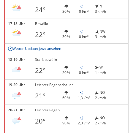
N
24°
30 %
0 l/m²
3 km/h
17-18 Uhr
Bewölkt
NW
22°
30 %
0 l/m²
3 km/h
Wetter-Update: jetzt ansehen
18-19 Uhr
Stark bewölkt
W
22°
20 %
0 l/m²
1 km/h
19-20 Uhr
Leichter Regenschauer
NO
21°
60 %
1,3 l/m²
2 km/h
20-21 Uhr
Leichter Regen
NO
20°
90 %
2,0 l/m²
2 km/h