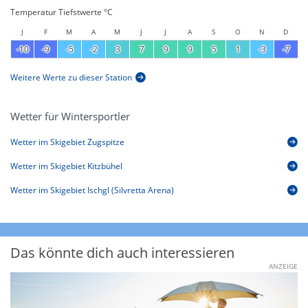
Temperatur Tiefstwerte °C
J
F
M
A
M
J
J
A
S
O
N
D
-10
-9
-5
-2
3
7
9
9
5
1
-3
-7
Weitere Werte zu dieser Station
Wetter für Wintersportler
Wetter im Skigebiet Zugspitze
Wetter im Skigebiet Kitzbühel
Wetter im Skigebiet Ischgl (Silvretta Arena)
Das könnte dich auch interessieren
ANZEIGE