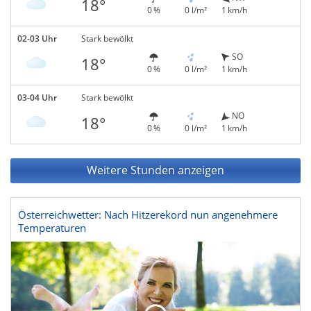
18°
0 %
0 l/m²
1 km/h
02-03 Uhr
Stark bewölkt
SO
18°
0 %
0 l/m²
1 km/h
03-04 Uhr
Stark bewölkt
NO
18°
0 %
0 l/m²
1 km/h
Weitere Stunden anzeigen
Österreichwetter: Nach Hitzerekord nun angenehmere
Temperaturen