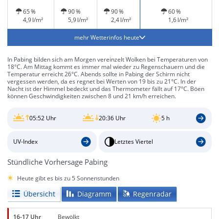
Regenschauer
und Gewitter
leichter Regen
und Gewitter
möglich
und Gewitter
65 %
90 %
90 %
60 %
möglich
möglich
4,9 l/m²
5,9 l/m²
2,4 l/m²
1,6 l/m²
mehr Wetterinfos heute
In Pabing bilden sich am Morgen vereinzelt Wolken bei Temperaturen von
18°C. Am Mittag kommt es immer mal wieder zu Regenschauern und die
Temperatur erreicht 26°C. Abends sollte in Pabing der Schirm nicht
vergessen werden, da es regnet bei Werten von 19 bis zu 21°C. In der
Nacht ist der Himmel bedeckt und das Thermometer fällt auf 17°C. Böen
können Geschwindigkeiten zwischen 8 und 21 km/h erreichen.
05:52 Uhr
20:36 Uhr
5 h
UV-Index
Letztes Viertel
Stündliche Vorhersage Pabing
Heute gibt es bis zu 5 Sonnenstunden
Übersicht
Diagramm
Regenradar
16-17 Uhr
Bewölkt