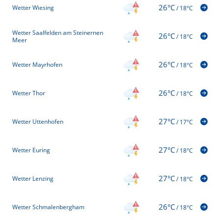
26°C
Wetter Wiesing
/
18°C
Wetter Saalfelden am Steinernen
26°C
/
18°C
Meer
26°C
Wetter Mayrhofen
/
18°C
26°C
Wetter Thor
/
18°C
27°C
Wetter Uttenhofen
/
17°C
27°C
Wetter Euring
/
18°C
27°C
Wetter Lenzing
/
18°C
26°C
Wetter Schmalenbergham
/
18°C