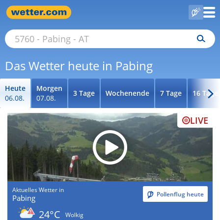
Das Wetter heute in Pabing
Heute
Morgen
3 Tage
Wochenende
7 Tage
16 Tage
06.08.
07.08.
LIVE
Aktuelles Wetter in
Pollenflug heute
Pabing
24°C
Wolkig