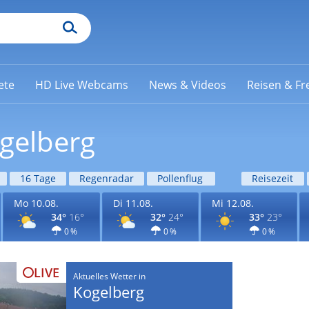
ete
HD Live Webcams
News & Videos
Reisen & Fre
ogelberg
16 Tage
Regenradar
Pollenflug
Reisezeit
Mo 10.08.
Di 11.08.
Mi 12.08.
34°
16°
32°
24°
33°
23°
0 %
0 %
0 %
LIVE
Aktuelles Wetter in
Kogelberg