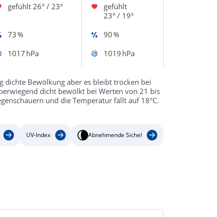
gefühlt
26° / 23°
gefühlt
23° / 19°
73 %
90 %
1017 hPa
1019 hPa
 dichte Bewölkung aber es bleibt trocken bei
überwiegend dicht bewölkt bei Werten von 21 bis
genschauern und die Temperatur fällt auf 18°C.
UV-Index
Abnehmende Sichel