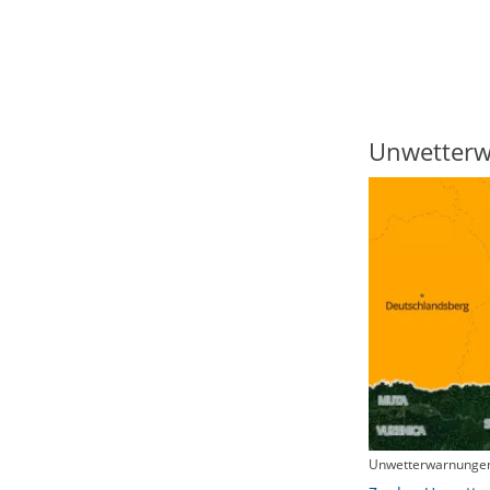
Regenradar
Unwetter
Unwetterwarnungen
Zum animierten Regenradar