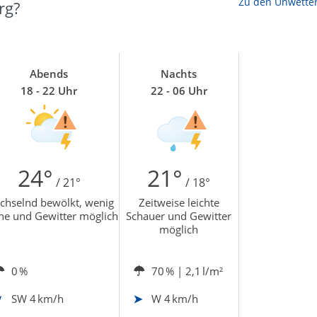
Zu den Unwette
rg?
Abends
Nachts
18 - 22 Uhr
22 - 06 Uhr
24°
21°
/ 21°
/ 18°
chselnd bewölkt, wenig
Zeitweise leichte
ne und Gewitter möglich
Schauer und Gewitter
möglich
0 %
70 %
| 2,1 l/m²
SW
4 km/h
W
4 km/h