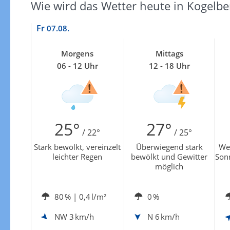
Zu den Unwetterwarnungen
Wie wird das Wetter heute in Kogelbe
Fr
07.08.
Morgens
Mittags
06 - 12 Uhr
12 - 18 Uhr
25°
27°
/ 22°
/ 25°
Stark bewölkt, vereinzelt
Überwiegend stark
We
leichter Regen
bewölkt und Gewitter
Son
möglich
80 %
| 0,4 l/m²
0 %
NW
3 km/h
N
6 km/h