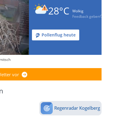
28°C
Wolkig
Feedback geben
Pollenflug heute
lmitsch
etter vor
n
Regenradar Kogelberg