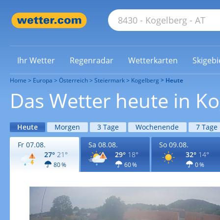
Ihr Wetter
Regenradar
Wetterkarten
Skigebi
Home
Europa
Österreich
Steiermark
Kogelberg
Heute
Das Wetter heute in K
Heute
Morgen
3 Tage
Wochenende
7 Tage
Fr 07.08.
Sa 08.08.
So 09.08.
27°
21°
29°
18°
32°
14°
80 %
60 %
0 %