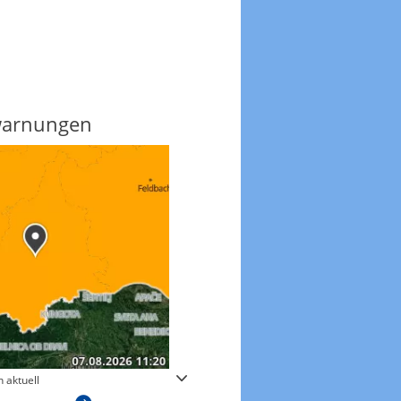
warnungen
Regenradar
 aktuell
Zum animierten Regenradar