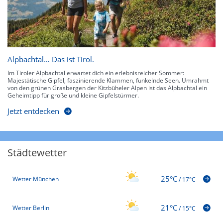
Alpbachtal… Das ist Tirol.
Im Tiroler Alpbachtal erwartet dich ein erlebnisreicher Sommer:
Majestätische Gipfel, faszinierende Klammen, funkelnde Seen. Umrahmt
von den grünen Grasbergen der Kitzbüheler Alpen ist das Alpbachtal ein
Geheimtipp für große und kleine Gipfelstürmer.
Jetzt entdecken
Städtewetter
25°C
Wetter München
/
17°C
21°C
Wetter Berlin
/
15°C