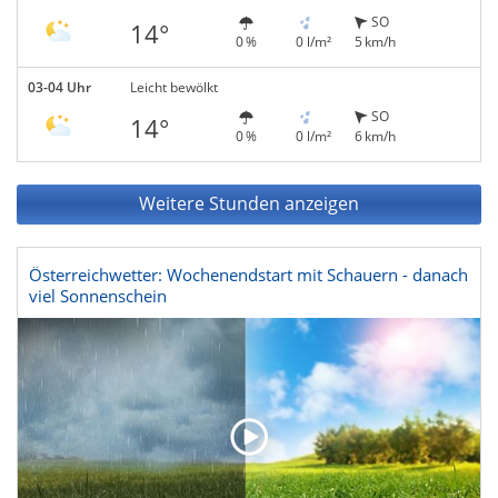
SO
14°
0 %
0 l/m²
5 km/h
03-04 Uhr
Leicht bewölkt
SO
14°
0 %
0 l/m²
6 km/h
Weitere Stunden anzeigen
Österreichwetter: Wochenendstart mit Schauern - danach
viel Sonnenschein