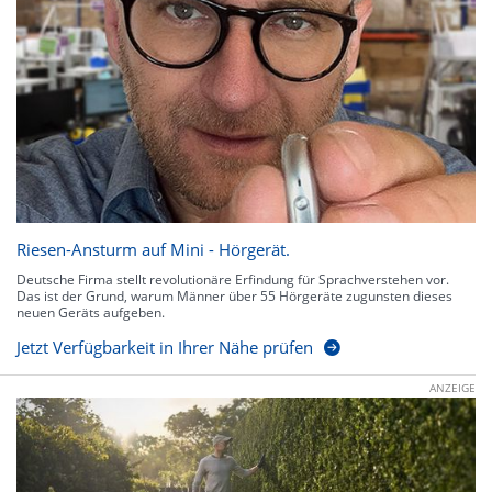
Riesen-Ansturm auf Mini - Hörgerät.
Deutsche Firma stellt revolutionäre Erfindung für Sprachverstehen vor.
Das ist der Grund, warum Männer über 55 Hörgeräte zugunsten dieses
neuen Geräts aufgeben.
Jetzt Verfügbarkeit in Ihrer Nähe prüfen
ANZEIGE