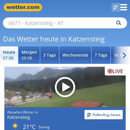
Das Wetter heute in Katzensteig
Heute
Morgen
3 Tage
Wochenende
7 Tage
16 Tage
07.08.
08.08.
LIVE
Aktuelles Wetter in
Pollenflug heute
Katzensteig
21°C
Sonnig