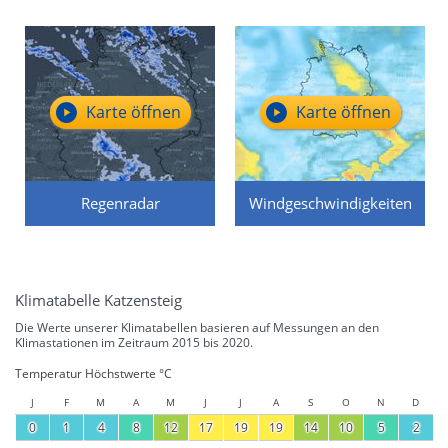
Karte öffnen
Karte öffnen
Regenradar
Windgeschwindigkeiten
Klimatabelle Katzensteig
Die Werte unserer Klimatabellen basieren auf Messungen an den
Klimastationen im Zeitraum 2015 bis 2020.
Temperatur Höchstwerte °C
J
F
M
A
M
J
J
A
S
O
N
D
0
1
4
8
12
17
19
19
14
10
5
2