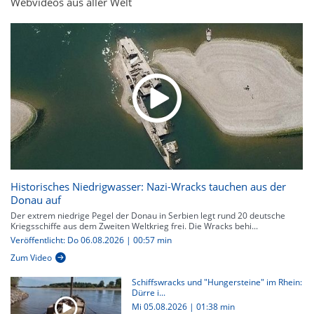
Webvideos aus aller Welt
Historisches Niedrigwasser: Nazi-Wracks tauchen aus der
Donau auf
Der extrem niedrige Pegel der Donau in Serbien legt rund 20 deutsche
Kriegsschiffe aus dem Zweiten Weltkrieg frei. Die Wracks behi...
Veröffentlicht: Do 06.08.2026 | 00:57 min
Zum Video
Schiffswracks und "Hungersteine" im Rhein:
Dürre i...
Mi 05.08.2026
|
01:38 min