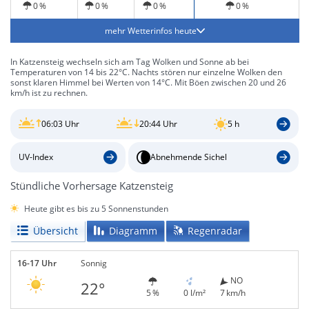
0 %
0 %
0 %
0 %
mehr Wetterinfos heute
In Katzensteig wechseln sich am Tag Wolken und Sonne ab bei
Temperaturen von 14 bis 22°C. Nachts stören nur einzelne Wolken den
sonst klaren Himmel bei Werten von 14°C. Mit Böen zwischen 20 und 26
km/h ist zu rechnen.
06:03 Uhr
20:44 Uhr
5 h
UV-Index
Abnehmende Sichel
Stündliche Vorhersage Katzensteig
Heute gibt es bis zu 5 Sonnenstunden
Übersicht
Diagramm
Regenradar
16-17 Uhr
Sonnig
NO
22°
5 %
0 l/m²
7 km/h