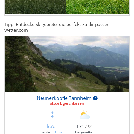
Tipp: Entdecke Skigebiete, die perfekt zu dir passen -
wetter.com
Neunerköpfle Tannheim
aktuell:
geschlossen
k.A.
17°
/ 9°
heute:
+0 cm
Bergwetter