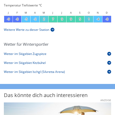
Temperatur Tiefstwerte °C
J
F
M
A
M
J
J
A
S
O
N
D
-9
-8
-5
-2
2
7
9
9
5
1
-4
-8
Weitere Werte zu dieser Station
Wetter für Wintersportler
Wetter im Skigebiet Zugspitze
Wetter im Skigebiet Kitzbühel
Wetter im Skigebiet Ischgl (Silvretta Arena)
Das könnte dich auch interessieren
ANZEIGE