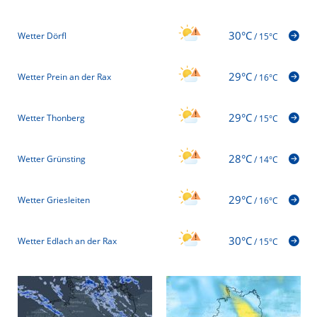
30°C
Wetter Dörfl
/
15°C
29°C
Wetter Prein an der Rax
/
16°C
29°C
Wetter Thonberg
/
15°C
28°C
Wetter Grünsting
/
14°C
29°C
Wetter Griesleiten
/
16°C
30°C
Wetter Edlach an der Rax
/
15°C