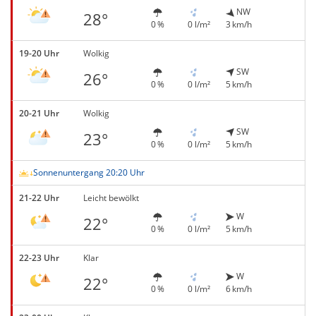
NW
28°
0 %
0 l/m²
3 km/h
19-20 Uhr
Wolkig
SW
26°
0 %
0 l/m²
5 km/h
20-21 Uhr
Wolkig
SW
23°
0 %
0 l/m²
5 km/h
Sonnenuntergang 20:20 Uhr
21-22 Uhr
Leicht bewölkt
W
22°
0 %
0 l/m²
5 km/h
22-23 Uhr
Klar
W
22°
0 %
0 l/m²
6 km/h