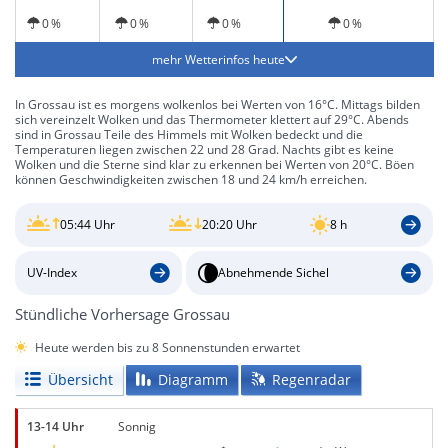
0 %
0 %
0 %
0 %
mehr Wetterinfos heute
In Grossau ist es morgens wolkenlos bei Werten von 16°C. Mittags bilden
sich vereinzelt Wolken und das Thermometer klettert auf 29°C. Abends
sind in Grossau Teile des Himmels mit Wolken bedeckt und die
Temperaturen liegen zwischen 22 und 28 Grad. Nachts gibt es keine
Wolken und die Sterne sind klar zu erkennen bei Werten von 20°C. Böen
können Geschwindigkeiten zwischen 18 und 24 km/h erreichen.
05:44 Uhr
20:20 Uhr
8 h
UV-Index
Abnehmende Sichel
Stündliche Vorhersage Grossau
Heute werden bis zu 8 Sonnenstunden erwartet
Übersicht
Diagramm
Regenradar
13-14 Uhr
Sonnig