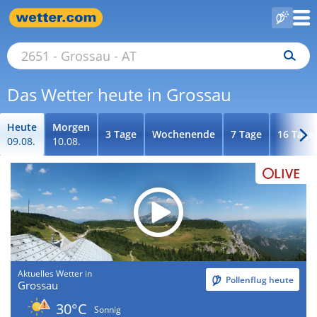
Das Wetter heute in Grossau
Heute
Morgen
3 Tage
Wochenende
7 Tage
16 Tage
09.08.
10.08.
LIVE
Aktuelles Wetter in
Pollenflug heute
Grossau
30°C
Sonnig