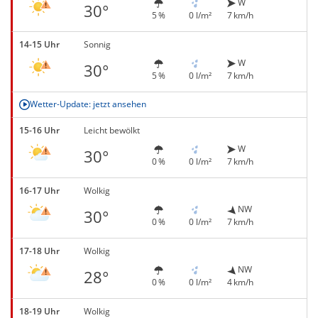
W
30°
5 %
0 l/m²
7 km/h
14-15 Uhr
Sonnig
W
30°
5 %
0 l/m²
7 km/h
Wetter-Update: jetzt ansehen
15-16 Uhr
Leicht bewölkt
W
30°
0 %
0 l/m²
7 km/h
16-17 Uhr
Wolkig
NW
30°
0 %
0 l/m²
7 km/h
17-18 Uhr
Wolkig
NW
28°
0 %
0 l/m²
4 km/h
18-19 Uhr
Wolkig