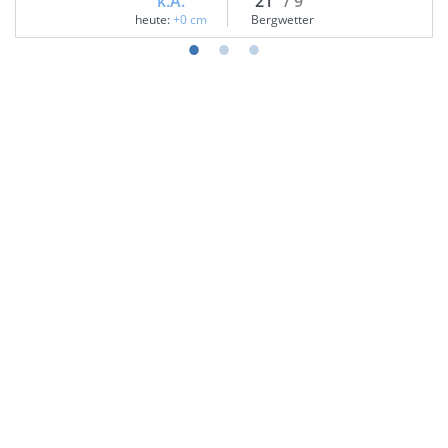
k.A.
21°
/ 9°
heute:
+0 cm
Bergwetter