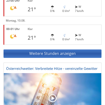
23-00 Uhr
Klar
W
21°
0 %
0 l/m²
7 km/h
Montag, 10.08.
00-01 Uhr
Klar
W
21°
0 %
0 l/m²
7 km/h
Weitere Stunden anzeigen
Österreichwetter: Verbreitete Hitze - vereinzelte Gewitter