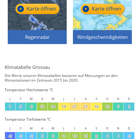
Karte öffnen
Karte öffnen
Regenradar
Windgeschwindigkeiten
Klimatabelle Grossau
Die Werte unserer Klimatabellen basieren auf Messungen an den
Klimastationen im Zeitraum 2015 bis 2020.
Temperatur Höchstwerte °C
J
F
M
A
M
J
J
A
S
O
N
D
1
3
6
12
14
19
21
21
16
12
7
3
Temperatur Tiefstwerte °C
J
F
M
A
M
J
J
A
S
O
N
D
-6
-5
-2
2
6
11
12
13
8
4
1
-3