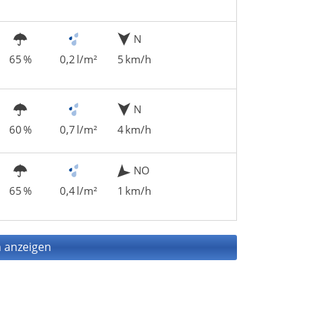
N
65 %
0,2 l/m²
5 km/h
N
60 %
0,7 l/m²
4 km/h
NO
65 %
0,4 l/m²
1 km/h
 anzeigen