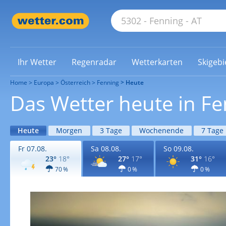
Ihr Wetter
Regenradar
Wetterkarten
Skigebi
Home
Europa
Österreich
Fenning
Heute
Das Wetter heute in F
Heute
Morgen
3 Tage
Wochenende
7 Tage
Fr 07.08.
Sa 08.08.
So 09.08.
23°
18°
27°
17°
31°
16°
70 %
0 %
0 %