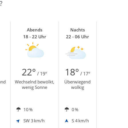
?
Abends
Nachts
18 - 22 Uhr
22 - 06 Uhr
22°
18°
/ 19°
/ 17°
und
Wechselnd bewölkt,
Überwiegend
wenig Sonne
wolkig
10 %
0 %
SW
3 km/h
S
4 km/h