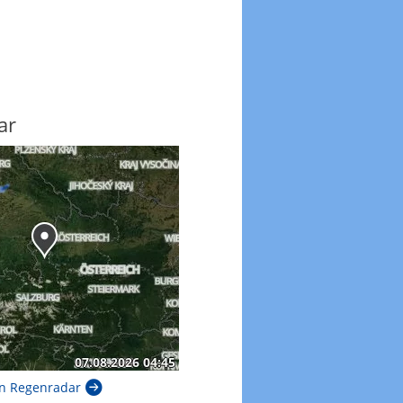
ar
n Regenradar