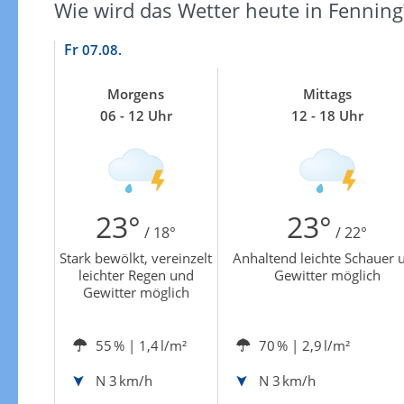
Wie wird das Wetter heute in Fenning
Fr
07.08.
Morgens
Mittags
06 - 12 Uhr
12 - 18 Uhr
23°
23°
/ 18°
/ 22°
Stark bewölkt, vereinzelt
Anhaltend leichte Schauer 
leichter Regen und
Gewitter möglich
Gewitter möglich
55 %
| 1,4 l/m²
70 %
| 2,9 l/m²
N
3 km/h
N
3 km/h