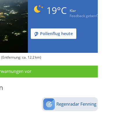
19°C
Klar
Feedback geben
Pollenflug heute
(Entfernung: ca. 12.2 km)
erwarnungen vor
n
Regenradar Fenning