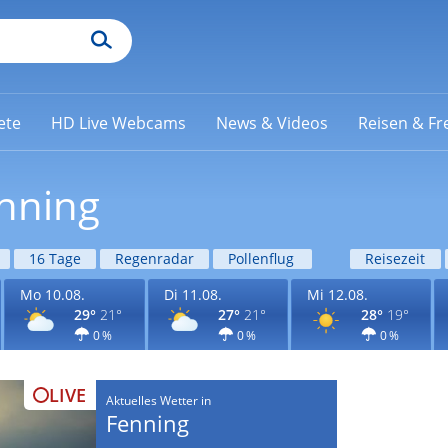
ete
HD Live Webcams
News & Videos
Reisen & Fre
enning
16 Tage
Regenradar
Pollenflug
Reisezeit
Mo 10.08.
Di 11.08.
Mi 12.08.
29°
21°
27°
21°
28°
19°
0 %
0 %
0 %
LIVE
Aktuelles Wetter in
Fenning