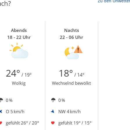
Zu den Unwette
ach?
Abends
Nachts
18 - 22 Uhr
22 - 06 Uhr
24°
18°
/ 19°
/ 14°
Wolkig
Wechselnd bewölkt
0 %
0 %
O
5 km/h
NW
4 km/h
gefühlt
26° / 20°
gefühlt
19° / 15°