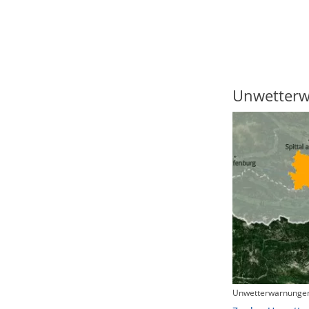
Regenradar
Unwetter
Unwetterwarnungen
Zum animierten Regenradar