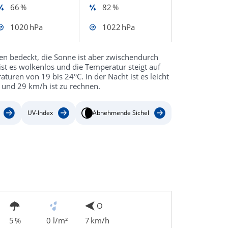
66 %
82 %
1020 hPa
1022 hPa
en bedeckt, die Sonne ist aber zwischendurch
ist es wolkenlos und die Temperatur steigt auf
uren von 19 bis 24°C. In der Nacht ist es leicht
 und 29 km/h ist zu rechnen.
UV-Index
Abnehmende Sichel
O
5 %
0 l/m²
7 km/h