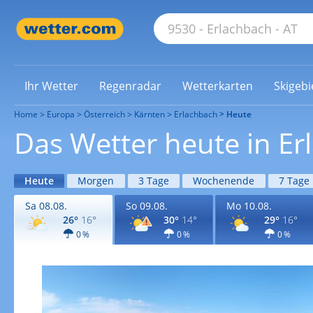
Ihr Wetter
Regenradar
Wetterkarten
Skigebi
Home
Europa
Österreich
Kärnten
Erlachbach
Heute
Das Wetter heute in Er
Heute
Morgen
3 Tage
Wochenende
7 Tage
Sa 08.08.
So 09.08.
Mo 10.08.
26°
16°
30°
14°
29°
16°
0 %
0 %
0 %