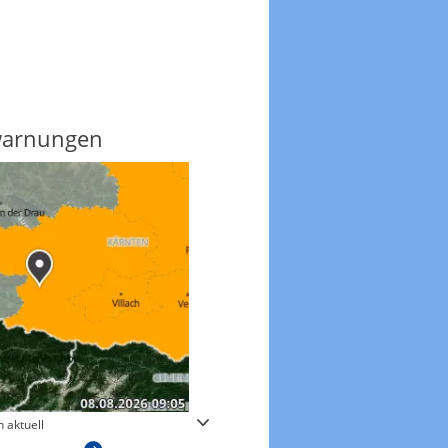
warnungen
Regenradar
 aktuell
Zum animierten Regenradar