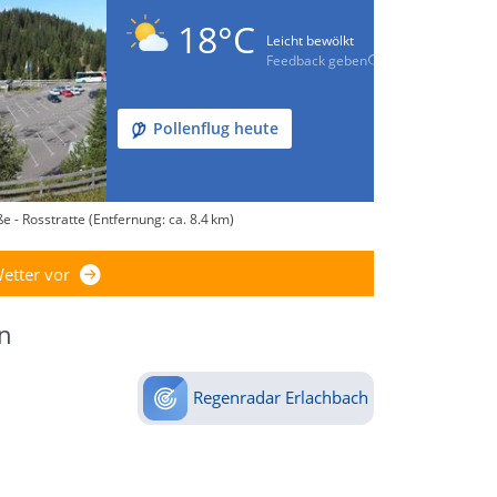
18°C
Leicht bewölkt
Feedback geben
Pollenflug heute
 - Rosstratte (Entfernung: ca. 8.4 km)
etter vor
n
Regenradar Erlachbach