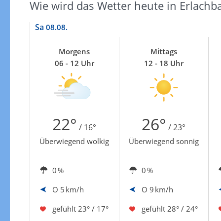
Zu den Unwetterwarnungen
Wie wird das Wetter heute in Erlachb
Sa
08.08.
Morgens
Mittags
06 - 12 Uhr
12 - 18 Uhr
22°
26°
/ 16°
/ 23°
Überwiegend wolkig
Überwiegend sonnig
0 %
0 %
O
5 km/h
O
9 km/h
gefühlt
23° / 17°
gefühlt
28° / 24°