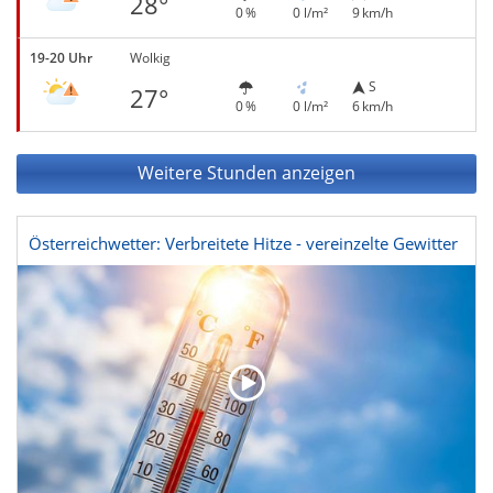
28°
0 %
0 l/m²
9 km/h
19-20 Uhr
Wolkig
S
27°
0 %
0 l/m²
6 km/h
Weitere Stunden anzeigen
Österreichwetter: Verbreitete Hitze - vereinzelte Gewitter