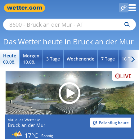
Das Wetter heute in Bruck an der Mur
Heute
Morgen
3 Tage
Wochenende
7 Tage
16 Tage
09.08.
10.08.
LIVE
Aktuelles Wetter in
Pollenflug heute
Bruck an der Mur
17°C
Sonnig