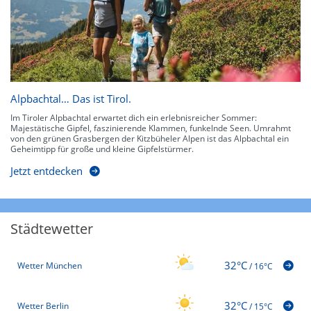
Alpbachtal… Das ist Tirol.
Im Tiroler Alpbachtal erwartet dich ein erlebnisreicher Sommer:
Majestätische Gipfel, faszinierende Klammen, funkelnde Seen. Umrahmt
von den grünen Grasbergen der Kitzbüheler Alpen ist das Alpbachtal ein
Geheimtipp für große und kleine Gipfelstürmer.
Jetzt entdecken
Städtewetter
32°C
Wetter München
/
16°C
32°C
Wetter Berlin
/
15°C