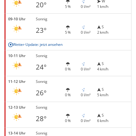
W
20°
5 %
0 l/m²
1 km/h
09-10 Uhr
Sonnig
S
23°
5 %
0 l/m²
2 km/h
Wetter-Update: jetzt ansehen
10-11 Uhr
Sonnig
S
24°
0 %
0 l/m²
4 km/h
11-12 Uhr
Sonnig
S
26°
0 %
0 l/m²
5 km/h
12-13 Uhr
Sonnig
S
28°
0 %
0 l/m²
6 km/h
13-14 Uhr
Sonnig