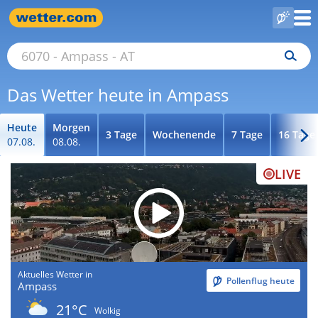
Das Wetter heute in Ampass
Heute
Morgen
3 Tage
Wochenende
7 Tage
16 Tage
07.08.
08.08.
LIVE
Aktuelles Wetter in
Pollenflug heute
Ampass
21°C
Wolkig