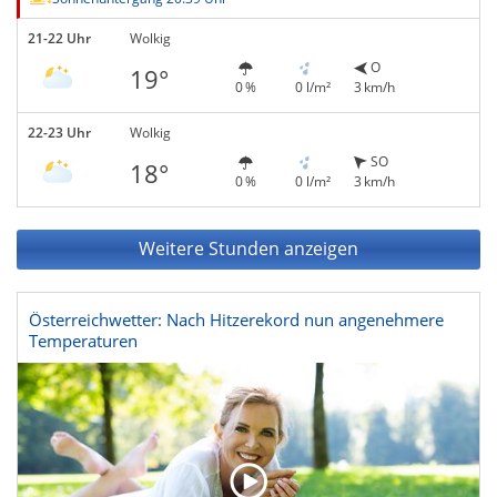
21-22 Uhr
Wolkig
O
19°
0 %
0 l/m²
3 km/h
22-23 Uhr
Wolkig
SO
18°
0 %
0 l/m²
3 km/h
Weitere Stunden anzeigen
Österreichwetter: Nach Hitzerekord nun angenehmere
Temperaturen