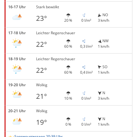
16-17 Uhr
Stark bewölkt
NO
23°
20 %
0 l/m²
3 km/h
17-18 Uhr
Leichter Regenschauer
NW
22°
60 %
0,3 l/m²
1 km/h
18-19 Uhr
Leichter Regenschauer
SO
22°
60 %
0,4 l/m²
1 km/h
19-20 Uhr
Wolkig
N
21°
10 %
0 l/m²
3 km/h
20-21 Uhr
Wolkig
N
19°
0 %
0 l/m²
1 km/h
Sonnenuntergang 20:39 Uhr