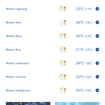
23°C
Wetter Fagslung
/
17°C
24°C
Wetter Rum
/
19°C
24°C
Wetter Rans
/
17°C
21°C
Wetter Rinn
/
15°C
24°C
Wetter Judenstein
/
18°C
22°C
Wetter Sistrans
/
16°C
25°C
Wetter Heiligkreuz
/
19°C