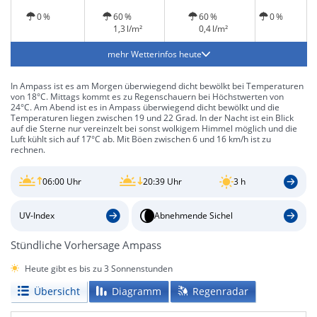
Gewitter möglich
Gewitter möglich
0 %
60 %
60 %
0 %
1,3 l/m²
0,4 l/m²
mehr Wetterinfos heute
In Ampass ist es am Morgen überwiegend dicht bewölkt bei Temperaturen
von 18°C. Mittags kommt es zu Regenschauern bei Höchstwerten von
24°C. Am Abend ist es in Ampass überwiegend dicht bewölkt und die
Temperaturen liegen zwischen 19 und 22 Grad. In der Nacht ist ein Blick
auf die Sterne nur vereinzelt bei sonst wolkigem Himmel möglich und die
Luft kühlt sich auf 17°C ab. Mit Böen zwischen 6 und 16 km/h ist zu
rechnen.
06:00 Uhr
20:39 Uhr
3 h
UV-Index
Abnehmende Sichel
Stündliche Vorhersage Ampass
Heute gibt es bis zu 3 Sonnenstunden
Übersicht
Diagramm
Regenradar