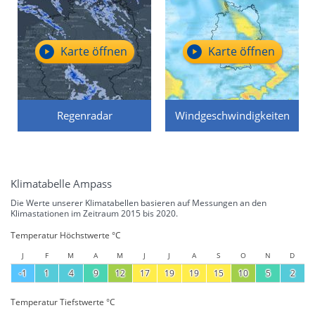
Karte öffnen
Karte öffnen
Regenradar
Windgeschwindigkeiten
Klimatabelle Ampass
Die Werte unserer Klimatabellen basieren auf Messungen an den
Klimastationen im Zeitraum 2015 bis 2020.
Temperatur Höchstwerte °C
J
F
M
A
M
J
J
A
S
O
N
D
-1
1
4
9
12
17
19
19
15
10
5
2
Temperatur Tiefstwerte °C