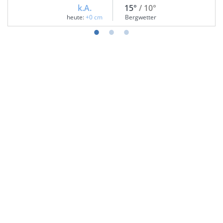
k.A.
15°
/ 10°
heute:
+0 cm
Bergwetter