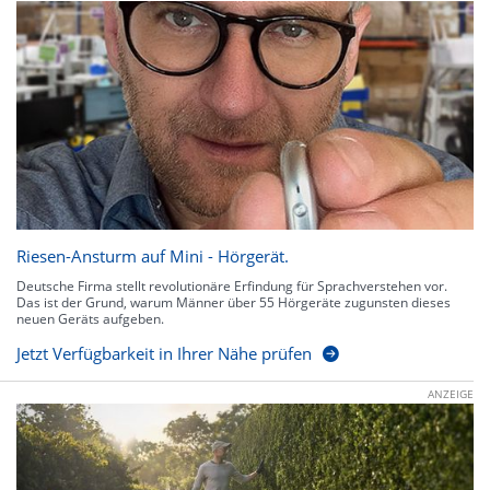
Riesen-Ansturm auf Mini - Hörgerät.
Deutsche Firma stellt revolutionäre Erfindung für Sprachverstehen vor.
Das ist der Grund, warum Männer über 55 Hörgeräte zugunsten dieses
neuen Geräts aufgeben.
Jetzt Verfügbarkeit in Ihrer Nähe prüfen
ANZEIGE