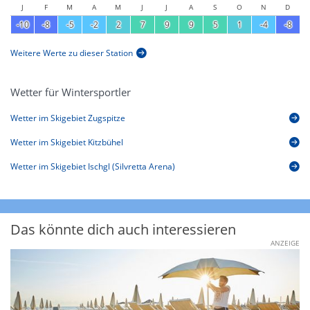
J
F
M
A
M
J
J
A
S
O
N
D
-10
-8
-5
-2
2
7
9
9
5
1
-4
-8
Weitere Werte zu dieser Station
Wetter für Wintersportler
Wetter im Skigebiet Zugspitze
Wetter im Skigebiet Kitzbühel
Wetter im Skigebiet Ischgl (Silvretta Arena)
Das könnte dich auch interessieren
ANZEIGE