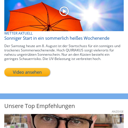
WETTER AKTUELL
Sonniger Start in ein sommerlich heißes Wochenende
Der Samstag heute am 8. August ist der Startschuss für ein sonniges und
trockenes Sommerwochenende. Hoch QUIRIAKUS sorgt vielerorts für
nahezu ungetrübten Sonnenschein. Nur an den Küsten besteht ein
geringes Schauerrisiko. Die UV-Belastung ist verbreitet hoch.
Video ansehen
Unsere Top Empfehlungen
ANZEIGE