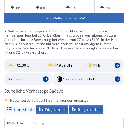
0 %
0 %
0 %
0 %
mehr Wetterinfos heute
In Sačevo scheint morgens die Sonne bei blauem Himmel und die
Temperatur liegt bei 20°C. Darüber hinaus gibt es von mittags bis zum
Abend hin lockere Bewölkung bei Werten von 27 bis zu 36°C. In der Nacht
ist ein Blick auf die Sterne nur vereinzelt bei sonst wolkigem Himmel
möglich bei Werten von 23°C. Böen können Geschwindigkeiten zwischen
11 und 32 km/h erreichen.
05:30 Uhr
19:39 Uhr
11 h
UV-Index
Abnehmende Sichel
Stündliche Vorhersage Sačevo
Heute werden bis zu 11 Sonnenstunden erwartet
Übersicht
Diagramm
Regenradar
05-06 Uhr
Sonnig