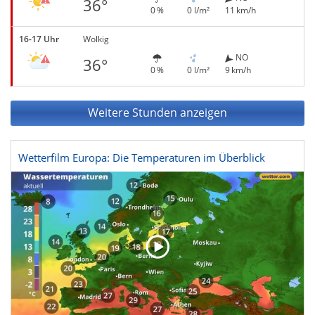
36°
0 %
0 l/m²
11 km/h
16-17 Uhr
Wolkig
NO
36°
0 %
0 l/m²
9 km/h
Weitere Stunden anzeigen
Wetterfilm Europa: Die Temperaturen im Überblick