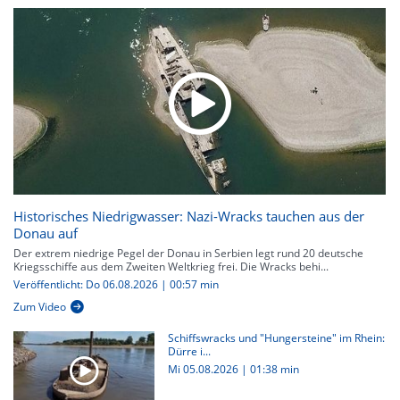
Historisches Niedrigwasser: Nazi-Wracks tauchen aus der
Donau auf
Der extrem niedrige Pegel der Donau in Serbien legt rund 20 deutsche
Kriegsschiffe aus dem Zweiten Weltkrieg frei. Die Wracks behi...
Veröffentlicht: Do 06.08.2026 | 00:57 min
Zum Video
Schiffswracks und "Hungersteine" im Rhein:
Dürre i...
Mi 05.08.2026
|
01:38 min