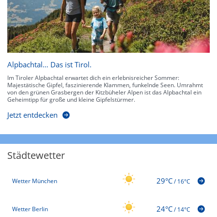
Alpbachtal… Das ist Tirol.
Im Tiroler Alpbachtal erwartet dich ein erlebnisreicher Sommer:
Majestätische Gipfel, faszinierende Klammen, funkelnde Seen. Umrahmt
von den grünen Grasbergen der Kitzbüheler Alpen ist das Alpbachtal ein
Geheimtipp für große und kleine Gipfelstürmer.
Jetzt entdecken
Städtewetter
29°C
Wetter München
/
16°C
24°C
Wetter Berlin
/
14°C