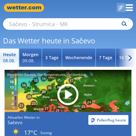
Das Wetter heute in Sačevo
Heute
Morgen
3 Tage
Wochenende
7 Tage
16 Tage
08.08.
09.08.
Wetterfilm Europa: Die Temperaturen im Überblick
Aktuelles Wetter in
Pollenflug heute
Sačevo
17°C
Sonnig