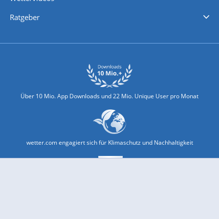
Nachrichten
Deutschlandwetter
Schweizwetter
Österreichwetter
Regionalwetter
Wetter in Europa
Wetter Weltweit
Wetterlexikon
Promi-News
Ratgeber
Biowetter
Glätteindex
Reiseziel Finder
Erkältungswetter
Klima & Umwelt
Über 10 Mio. App Downloads und 22 Mio. Unique User pro Monat
wetter.com engagiert sich für Klimaschutz und Nachhaltigkeit
Bekannt aus Funk und Fernsehen: Pro7, Sat1, Kabel 1, SWR, ...