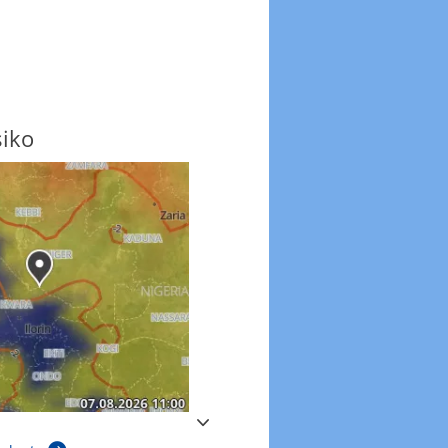
siko
Windböen
Windböen heute