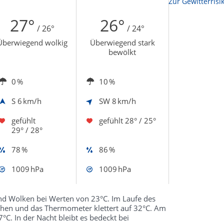
Zur Sonnenscheindauerkarte
Zur Gewitterrisi
27°
26°
/ 26°
/ 24°
Überwiegend wolkig
Überwiegend stark
bewölkt
0 %
10 %
S
6 km/h
SW
8 km/h
gefühlt
gefühlt
28° / 25°
29° / 28°
78 %
86 %
1009 hPa
1009 hPa
d Wolken bei Werten von 23°C. Im Laufe des
sehen und das Thermometer klettert auf 32°C. Am
°C. In der Nacht bleibt es bedeckt bei