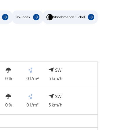
UV-Index
Abnehmende Sichel
SW
0 %
0 l/m²
5 km/h
SW
0 %
0 l/m²
5 km/h