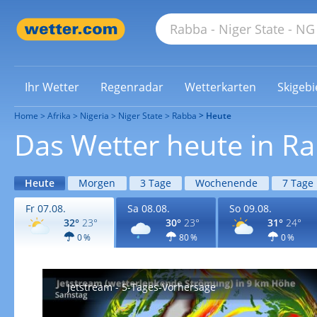
Ihr Wetter
Regenradar
Wetterkarten
Skigebi
Home
Afrika
Nigeria
Niger State
Rabba
Heute
Das Wetter heute in R
Heute
Morgen
3 Tage
Wochenende
7 Tage
Fr 07.08.
Sa 08.08.
So 09.08.
32°
23°
30°
23°
31°
24°
0 %
80 %
0 %
Jetstream - 5-Tages-Vorhersage