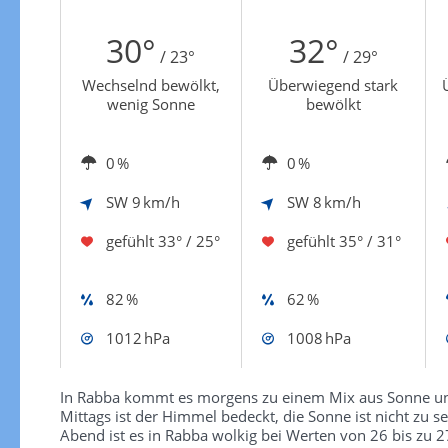
Zur Windgeschwindigkeitenkarte
30°
32°
/ 23°
/ 29°
Wechselnd bewölkt,
Überwiegend stark
wenig Sonne
bewölkt
0 %
0 %
SW
9 km/h
SW
8 km/h
gefühlt
33° / 25°
gefühlt
35° / 31°
82 %
62 %
1012 hPa
1008 hPa
In Rabba kommt es morgens zu einem Mix aus Sonne un
Mittags ist der Himmel bedeckt, die Sonne ist nicht zu 
Abend ist es in Rabba wolkig bei Werten von 26 bis zu 27