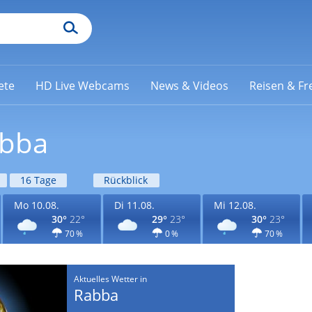
ete
HD Live Webcams
News & Videos
Reisen & Fre
abba
16 Tage
Rückblick
Mo 10.08.
Di 11.08.
Mi 12.08.
30°
22°
29°
23°
30°
23°
70 %
0 %
70 %
Aktuelles Wetter in
Rabba