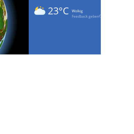
23°C
Wolkig
Feedback geben