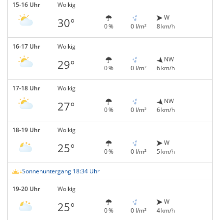
15-16 Uhr
Wolkig
W
30°
0 %
0 l/m²
8 km/h
16-17 Uhr
Wolkig
NW
29°
0 %
0 l/m²
6 km/h
17-18 Uhr
Wolkig
NW
27°
0 %
0 l/m²
6 km/h
18-19 Uhr
Wolkig
W
25°
0 %
0 l/m²
5 km/h
Sonnenuntergang 18:34 Uhr
19-20 Uhr
Wolkig
W
25°
0 %
0 l/m²
4 km/h