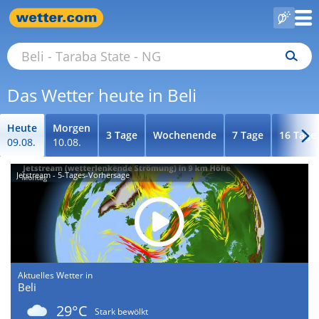
Das Wetter heute in Beli
Heute
Morgen
3 Tage
Wochenende
7 Tage
16 Tage
09.08.
10.08.
Jetstream - 5-Tages-Vorhersage
Aktuelles Wetter in
Beli
29°C
Stark bewölkt