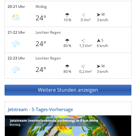
20-21 Uhr
Wolkig
W
24°
10 %
0 l/m²
3 km/h
21-22 Uhr
Leichter Regen
S
24°
80 %
1,3 l/m²
6 km/h
22-23 Uhr
Leichter Regen
W
24°
80 %
0,2 l/m²
3 km/h
Weitere Stunden anzeigen
Jetstream - 5-Tages-Vorhersage