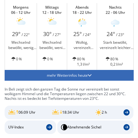
Morgens
Mittags
Abends
Nachts
06 - 12 Uhr
12 - 18 Uhr
18 - 22 Uhr
22 - 06 Uhr
29°
30°
25°
24°
/ 22°
/ 27°
/ 24°
/ 23°
Wechselnd
Wechselnd
Wolkig,
Stark bewölkt,
bewölkt, wenig
bewölkt, wenig
vereinzelt
vereinzelt leichter
Sonne
Sonne
leichter Regen
Regen
0 %
0 %
80 %
80 %
1,3 l/m²
0,2 l/m²
mehr Wetterinfos heute
In Beli zeigt sich den ganzen Tag die Sonne nur vereinzelt bei sonst
wolkigem Himmel und die Temperaturen liegen zwischen 22 und 30°C.
Nachts ist es bedeckt bei Tiefsttemperaturen von 23°C.
06:09 Uhr
18:34 Uhr
2 h
UV-Index
Abnehmende Sichel