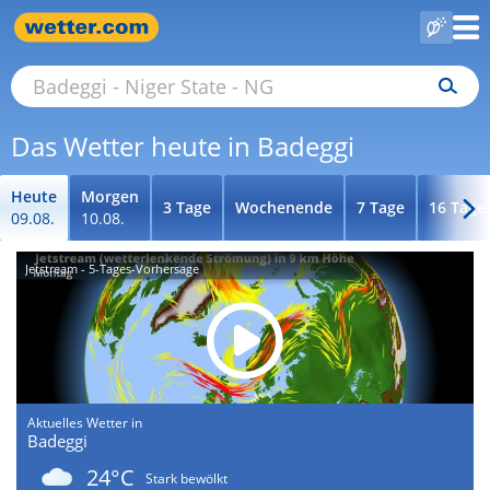
Das Wetter heute in Badeggi
Heute
Morgen
3 Tage
Wochenende
7 Tage
16 Tage
09.08.
10.08.
Jetstream - 5-Tages-Vorhersage
Aktuelles Wetter in
Badeggi
24°C
Stark bewölkt