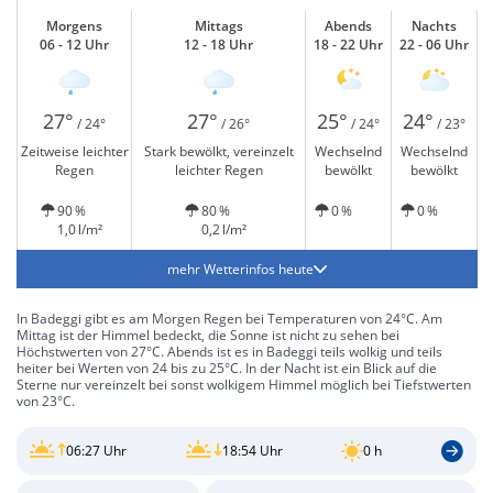
Morgens
Mittags
Abends
Nachts
06 - 12 Uhr
12 - 18 Uhr
18 - 22 Uhr
22 - 06 Uhr
27°
27°
25°
24°
/ 24°
/ 26°
/ 24°
/ 23°
Zeitweise leichter
Stark bewölkt, vereinzelt
Wechselnd
Wechselnd
Regen
leichter Regen
bewölkt
bewölkt
90 %
80 %
0 %
0 %
1,0 l/m²
0,2 l/m²
mehr Wetterinfos heute
In Badeggi gibt es am Morgen Regen bei Temperaturen von 24°C. Am
Mittag ist der Himmel bedeckt, die Sonne ist nicht zu sehen bei
Höchstwerten von 27°C. Abends ist es in Badeggi teils wolkig und teils
heiter bei Werten von 24 bis zu 25°C. In der Nacht ist ein Blick auf die
Sterne nur vereinzelt bei sonst wolkigem Himmel möglich bei Tiefstwerten
von 23°C.
06:27 Uhr
18:54 Uhr
0 h