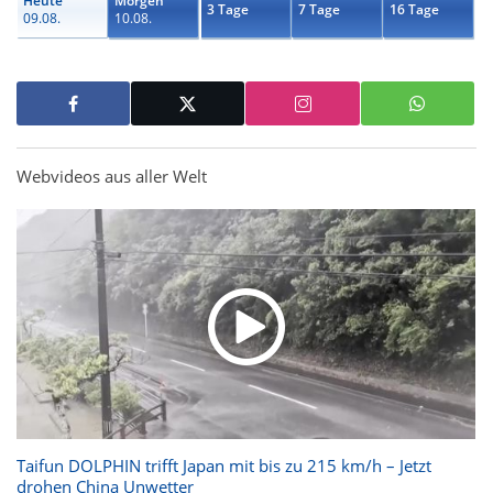
Heute
Morgen
3 Tage
7 Tage
16 Tage
09.08.
10.08.
Webvideos aus aller Welt
Taifun DOLPHIN trifft Japan mit bis zu 215 km/h – Jetzt
drohen China Unwetter