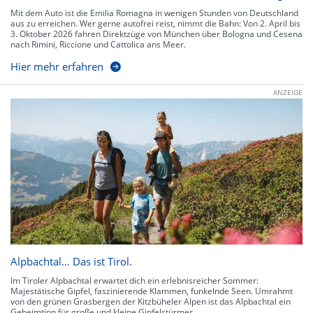
Mit dem Auto ist die Emilia Romagna in wenigen Stunden von Deutschland
aus zu erreichen. Wer gerne autofrei reist, nimmt die Bahn: Von 2. April bis
3. Oktober 2026 fahren Direktzüge von München über Bologna und Cesena
nach Rimini, Riccione und Cattolica ans Meer.
Hier mehr erfahren
ANZEIGE
Alpbachtal… Das ist Tirol.
Im Tiroler Alpbachtal erwartet dich ein erlebnisreicher Sommer:
Majestätische Gipfel, faszinierende Klammen, funkelnde Seen. Umrahmt
von den grünen Grasbergen der Kitzbüheler Alpen ist das Alpbachtal ein
Geheimtipp für große und kleine Gipfelstürmer.