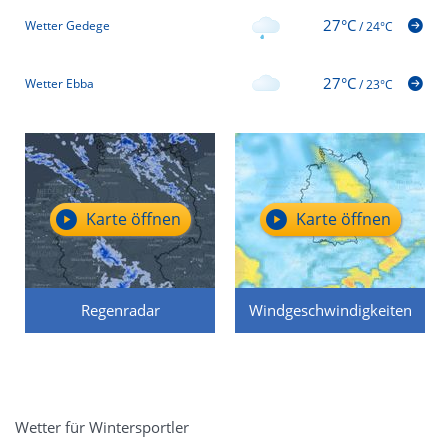
27°C
Wetter Gedege
/
24°C
27°C
Wetter Ebba
/
23°C
Karte öffnen
Karte öffnen
Regenradar
Windgeschwindigkeiten
Wetter für Wintersportler