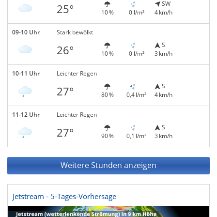
SW
25°
10 %
0 l/m²
4 km/h
09-10 Uhr
Stark bewölkt
S
26°
10 %
0 l/m²
3 km/h
10-11 Uhr
Leichter Regen
S
27°
80 %
0,4 l/m²
4 km/h
11-12 Uhr
Leichter Regen
S
27°
90 %
0,1 l/m²
3 km/h
Weitere Stunden anzeigen
Jetstream - 5-Tages-Vorhersage