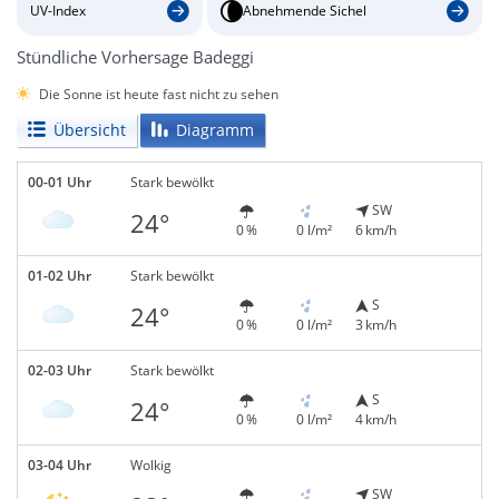
UV-Index
Abnehmende Sichel
Stündliche Vorhersage Badeggi
Die Sonne ist heute fast nicht zu sehen
Übersicht
Diagramm
00-01 Uhr
Stark bewölkt
SW
24°
0 %
0 l/m²
6 km/h
01-02 Uhr
Stark bewölkt
S
24°
0 %
0 l/m²
3 km/h
02-03 Uhr
Stark bewölkt
S
24°
0 %
0 l/m²
4 km/h
03-04 Uhr
Wolkig
SW