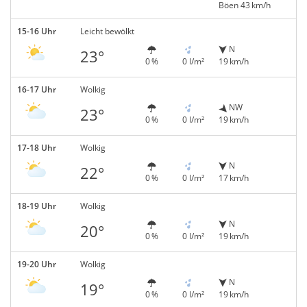
Böen 43 km/h
15-16 Uhr
Leicht bewölkt
N
23°
0 %
0 l/m²
19 km/h
16-17 Uhr
Wolkig
NW
23°
0 %
0 l/m²
19 km/h
17-18 Uhr
Wolkig
N
22°
0 %
0 l/m²
17 km/h
18-19 Uhr
Wolkig
N
20°
0 %
0 l/m²
19 km/h
19-20 Uhr
Wolkig
N
19°
0 %
0 l/m²
19 km/h