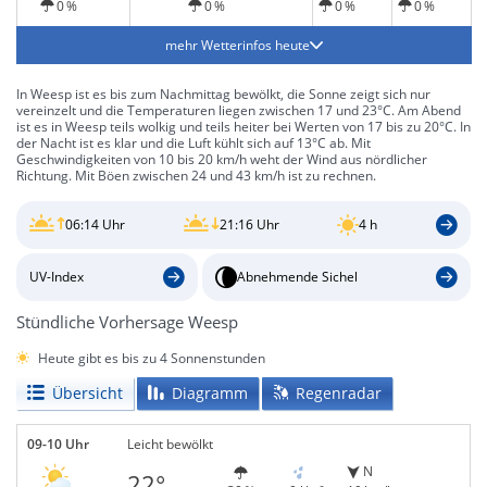
0 %
0 %
0 %
0 %
mehr Wetterinfos heute
In Weesp ist es bis zum Nachmittag bewölkt, die Sonne zeigt sich nur
vereinzelt und die Temperaturen liegen zwischen 17 und 23°C. Am Abend
ist es in Weesp teils wolkig und teils heiter bei Werten von 17 bis zu 20°C. In
der Nacht ist es klar und die Luft kühlt sich auf 13°C ab. Mit
Geschwindigkeiten von 10 bis 20 km/h weht der Wind aus nördlicher
Richtung. Mit Böen zwischen 24 und 43 km/h ist zu rechnen.
06:14 Uhr
21:16 Uhr
4 h
UV-Index
Abnehmende Sichel
Stündliche Vorhersage Weesp
Heute gibt es bis zu 4 Sonnenstunden
Übersicht
Diagramm
Regenradar
09-10 Uhr
Leicht bewölkt
N
22°