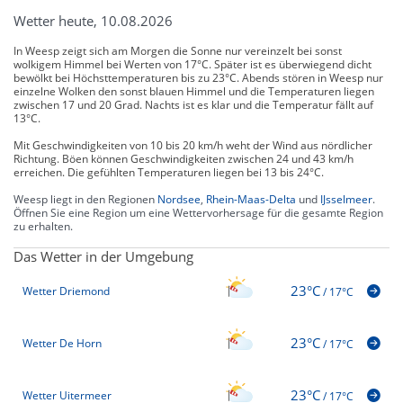
Wetter heute, 10.08.2026
In Weesp zeigt sich am Morgen die Sonne nur vereinzelt bei sonst
wolkigem Himmel bei Werten von 17°C. Später ist es überwiegend dicht
bewölkt bei Höchsttemperaturen bis zu 23°C. Abends stören in Weesp nur
einzelne Wolken den sonst blauen Himmel und die Temperaturen liegen
zwischen 17 und 20 Grad. Nachts ist es klar und die Temperatur fällt auf
13°C.
Mit Geschwindigkeiten von 10 bis 20 km/h weht der Wind aus nördlicher
Richtung. Böen können Geschwindigkeiten zwischen 24 und 43 km/h
erreichen. Die gefühlten Temperaturen liegen bei 13 bis 24°C.
Weesp liegt in den Regionen
Nordsee
,
Rhein-Maas-Delta
und
IJsselmeer
.
Öffnen Sie eine Region um eine Wettervorhersage für die gesamte Region
zu erhalten.
Das Wetter in der Umgebung
23°C
Wetter Driemond
/
17°C
23°C
Wetter De Horn
/
17°C
23°C
Wetter Uitermeer
/
17°C