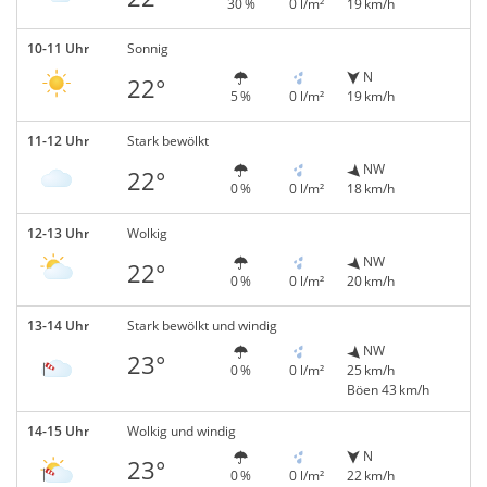
30 %
0 l/m²
19 km/h
10-11 Uhr
Sonnig
N
22°
5 %
0 l/m²
19 km/h
11-12 Uhr
Stark bewölkt
NW
22°
0 %
0 l/m²
18 km/h
12-13 Uhr
Wolkig
NW
22°
0 %
0 l/m²
20 km/h
13-14 Uhr
Stark bewölkt und windig
NW
23°
0 %
0 l/m²
25 km/h
Böen 43 km/h
14-15 Uhr
Wolkig und windig
N
23°
0 %
0 l/m²
22 km/h