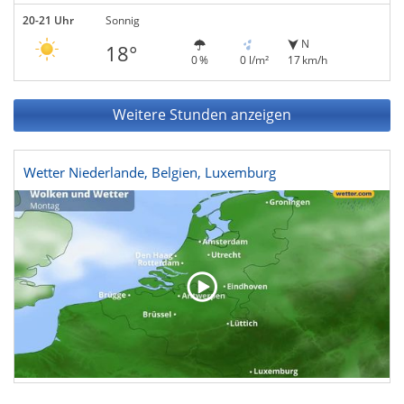
20-21 Uhr
Sonnig
N
18°
0 %
0 l/m²
17 km/h
Weitere Stunden anzeigen
Wetter Niederlande, Belgien, Luxemburg