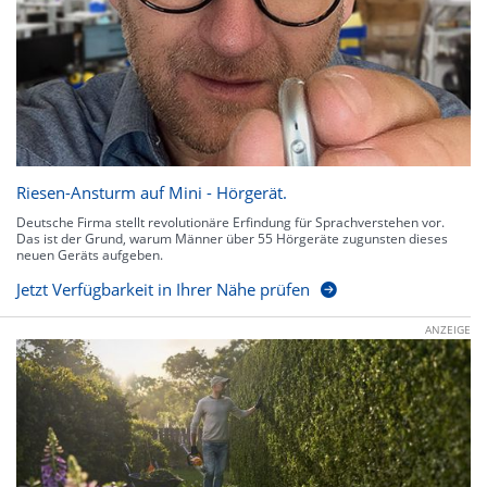
Riesen-Ansturm auf Mini - Hörgerät.
Deutsche Firma stellt revolutionäre Erfindung für Sprachverstehen vor.
Das ist der Grund, warum Männer über 55 Hörgeräte zugunsten dieses
neuen Geräts aufgeben.
Jetzt Verfügbarkeit in Ihrer Nähe prüfen
ANZEIGE