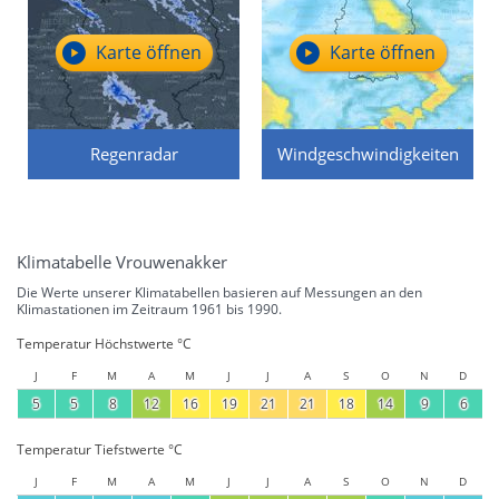
Karte öffnen
Karte öffnen
Regenradar
Windgeschwindigkeiten
Klimatabelle Vrouwenakker
Die Werte unserer Klimatabellen basieren auf Messungen an den
Klimastationen im Zeitraum 1961 bis 1990.
Temperatur Höchstwerte °C
J
F
M
A
M
J
J
A
S
O
N
D
5
5
8
12
16
19
21
21
18
14
9
6
Temperatur Tiefstwerte °C
J
F
M
A
M
J
J
A
S
O
N
D