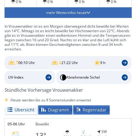
0 %
0 %
0 %
0 %
mehr Wetterinfos heute
In Vrouwenakker ist es am Morgen überwiegend dicht bewölkt bei Werten
von 14°C. Mittags ist es leicht bewölkt bei Höchstwerten von 22°C. Abends
gibt es in Vrouwenakker einen wolkenlosen Himmel und die Temperaturen
liegen zwischen 16 und 20 Grad. Nachts ist es klar und die Luft kühlt sich
auf 11°C ab. Böen können Geschwindigkeiten zwischen 8 und 34 km/h
erreichen.
06:10 Uhr
21:22 Uhr
9 h
UV-Index
Abnehmende Sichel
Stündliche Vorhersage Vrouwenakker
Heute werden bis zu 9 Sonnenstunden erwartet
Übersicht
Diagramm
Regenradar
05-06 Uhr
Bewölkt
SW
13°