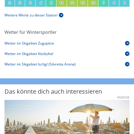
0
0
2
4
8
11
12
12
10
7
4
1
Weitere Werte zu dieser Station
Wetter für Wintersportler
Wetter im Skigebiet Zugspitze
Wetter im Skigebiet Kitzbühel
Wetter im Skigebiet Ischgl (Silvretta Arena)
Das könnte dich auch interessieren
ANZEIGE