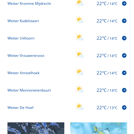
22°C
Wetter Kromme Mijdrecht
/
14°C
22°C
Wetter Kudelstaart
/
14°C
22°C
Wetter Uithoorn
/
14°C
22°C
Wetter Vrouwentroost
/
14°C
22°C
Wetter Amstelhoek
/
14°C
22°C
Wetter Mennonietenbuurt
/
14°C
22°C
Wetter De Hoef
/
13°C