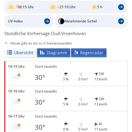
06:15 Uhr
21:10 Uhr
5 h
UV-Index
Abnehmende Sichel
Stündliche Vorhersage Oud-Vroenhoven
Heute gibt es bis zu 5 Sonnenstunden
Übersicht
Diagramm
Regenradar
14-15 Uhr
Stark bewölkt
SW
30°
5 %
0 l/m²
13 km/h
15-16 Uhr
Stark bewölkt
SW
30°
5 %
0 l/m²
13 km/h
16-17 Uhr
Stark bewölkt
W
30°
0 %
0 l/m²
11 km/h