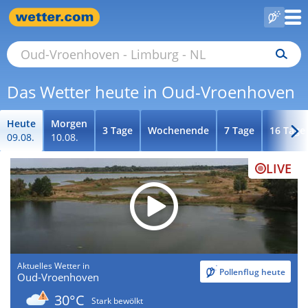
Das Wetter heute in Oud-Vroenhoven
Heute
Morgen
3 Tage
Wochenende
7 Tage
16 Tage
09.08.
10.08.
LIVE
Aktuelles Wetter in
Pollenflug heute
Oud-Vroenhoven
30°C
Stark bewölkt