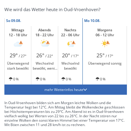
Wie wird das Wetter heute in Oud-Vroenhoven?
So
09.08.
Mo
10.08.
Mittags
Abends
Nachts
Morgens
12 - 18 Uhr
18 - 22 Uhr
22 - 06 Uhr
06 - 12 Uhr
29°
26°
20°
25°
/ 27°
/ 22°
/ 17°
/ 17°
Überwiegend
Wechselnd
Wechselnd
Überwiegend sonnig
stark bewölkt
bewölkt, wenig
bewölkt
Sonne
0 %
0 %
0 %
0 %
mehr Wetterinfos heute
In Oud-Vroenhoven bilden sich am Morgen leichte Wolken und die
Temperatur liegt bei 12°C. Am Mittag bleibt die Wolkendecke geschlossen
bei Höchsttemperaturen bis zu 29°C. Am Abend ist es in Oud-Vroenhoven
vielfach wolkig bei Werten von 22 bis zu 26°C. In der Nacht stören nur
einzelne Wolken den sonst klaren Himmel bei einer Temperatur von 17°C.
Mit Böen zwischen 11 und 28 km/h ist zu rechnen.