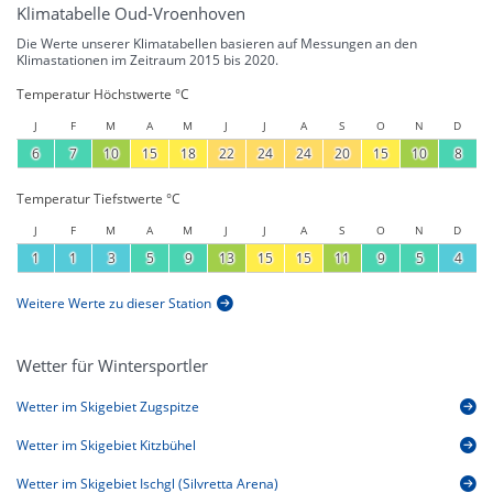
Klimatabelle Oud-Vroenhoven
Die Werte unserer Klimatabellen basieren auf Messungen an den
Klimastationen im Zeitraum 2015 bis 2020.
Temperatur Höchstwerte °C
J
F
M
A
M
J
J
A
S
O
N
D
6
7
10
15
18
22
24
24
20
15
10
8
Temperatur Tiefstwerte °C
J
F
M
A
M
J
J
A
S
O
N
D
1
1
3
5
9
13
15
15
11
9
5
4
Weitere Werte zu dieser Station
Wetter für Wintersportler
Wetter im Skigebiet Zugspitze
Wetter im Skigebiet Kitzbühel
Wetter im Skigebiet Ischgl (Silvretta Arena)