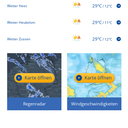
29°C
Wetter Hees
/
12°C
29°C
Wetter Heukelom
/
11°C
29°C
Wetter Zussen
/
12°C
Karte öffnen
Karte öffnen
Regenradar
Windgeschwindigkeiten