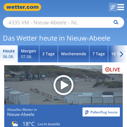
Das Wetter heute in Nieuw-Abeele
Heute
Morgen
3 Tage
Wochenende
7 Tage
16 Tage
06.08.
07.08.
LIVE
Aktuelles Wetter in
Pollenflug heute
Nieuw-Abeele
18°C
Leicht bewölkt