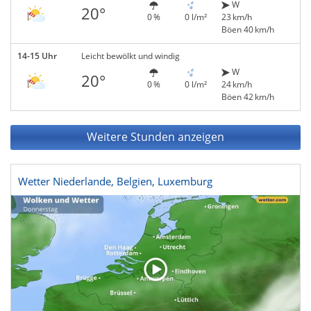
W
20°
0 %
0 l/m²
23 km/h
Böen 40 km/h
14-15 Uhr
Leicht bewölkt und windig
W
20°
0 %
0 l/m²
24 km/h
Böen 42 km/h
Weitere Stunden anzeigen
Wetter Niederlande, Belgien, Luxemburg