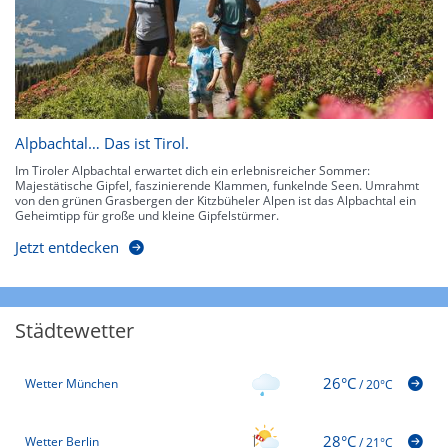
Alpbachtal… Das ist Tirol.
Im Tiroler Alpbachtal erwartet dich ein erlebnisreicher Sommer:
Majestätische Gipfel, faszinierende Klammen, funkelnde Seen. Umrahmt
von den grünen Grasbergen der Kitzbüheler Alpen ist das Alpbachtal ein
Geheimtipp für große und kleine Gipfelstürmer.
Jetzt entdecken
Städtewetter
26°C
Wetter München
/
20°C
28°C
Wetter Berlin
/
21°C