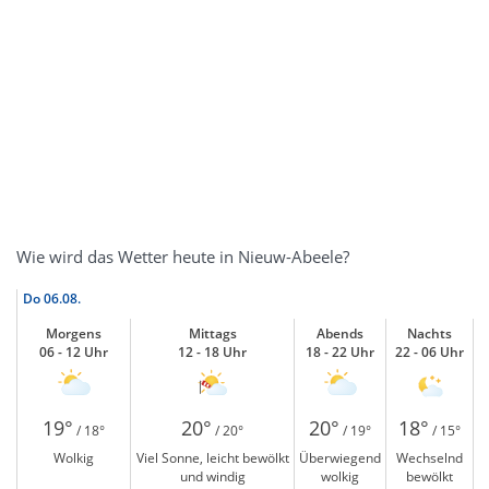
Wie wird das Wetter heute in Nieuw-Abeele?
Do
06.08.
Morgens
Mittags
Abends
Nachts
06 - 12 Uhr
12 - 18 Uhr
18 - 22 Uhr
22 - 06 Uhr
19°
20°
20°
18°
/ 18°
/ 20°
/ 19°
/ 15°
Wolkig
Viel Sonne, leicht bewölkt
Überwiegend
Wechselnd
und windig
wolkig
bewölkt