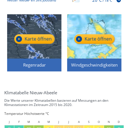
20°C
Wetter Nieuw- en Sint Joosland
/
18°C
Karte öffnen
Karte öffnen
Regenradar
Windgeschwindigkeiten
Klimatabelle Nieuw-Abeele
Die Werte unserer Klimatabellen basieren auf Messungen an den
Klimastationen im Zeitraum 2015 bis 2020.
Temperatur Höchstwerte °C
J
F
M
A
M
J
J
A
S
O
N
D