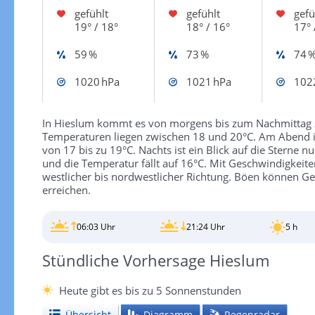
gefühlt
gefühlt
gefü
19° / 18°
18° / 16°
17° 
59 %
73 %
74 
1020 hPa
1021 hPa
102
In Hieslum kommt es von morgens bis zum Nachmittag 
Temperaturen liegen zwischen 18 und 20°C. Am Abend i
von 17 bis zu 19°C. Nachts ist ein Blick auf die Sterne 
und die Temperatur fällt auf 16°C. Mit Geschwindigkeit
westlicher bis nordwestlicher Richtung. Böen können 
erreichen.
06:03 Uhr
21:24 Uhr
5 h
Stündliche Vorhersage Hieslum
Heute gibt es bis zu 5 Sonnenstunden
Übersicht
Diagramm
Regenradar