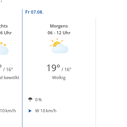
Fr
07.08.
chts
Morgens
06 Uhr
06 - 12 Uhr
°
19°
/ 16°
/ 16°
d bewölkt
Wolkig
0 %
10 km/h
W
10 km/h