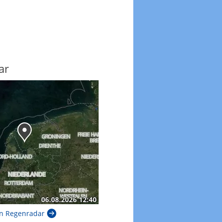
ar
n Regenradar