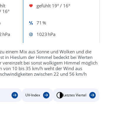
hlt
gefühlt
19° / 16°
/ 16°
%
71 %
2 hPa
1023 hPa
zu einem Mix aus Sonne und Wolken und die
st in Hieslum der Himmel bedeckt bei Werten
nur vereinzelt bei sonst wolkigem Himmel möglich
en von 10 bis 35 km/h weht der Wind aus
Geschwindigkeiten zwischen 22 und 56 km/h
UV-Index
Letztes Viertel