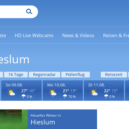
ete
HD Live Webcams
News & Videos
Reisen & Fre
ieslum
16 Tage
Regenradar
Pollenflug
Reisezeit
So 09.08.
Mo 10.08.
Di 11.08.
27°
16°
21°
19°
22°
15°
0 %
70 %
0 %
Aktuelles Wetter in
Hieslum