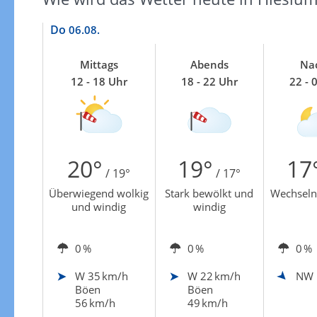
Do
06.08.
Mittags
Abends
Na
12 - 18 Uhr
18 - 22 Uhr
22 - 
20°
19°
17
/ 19°
/ 17°
Überwiegend wolkig
Stark bewölkt und
Wechseln
und windig
windig
0 %
0 %
0 %
W
35 km/h
W
22 km/h
NW
Böen
Böen
56 km/h
49 km/h