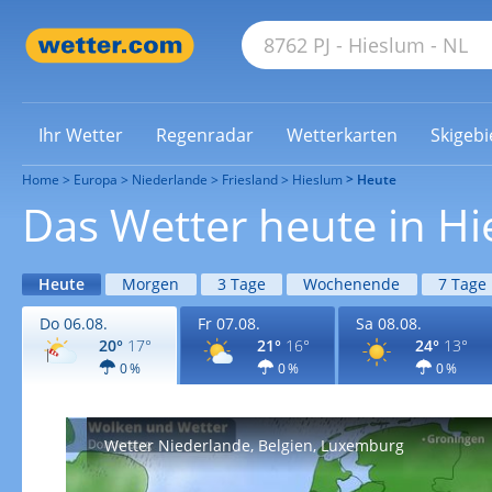
Ihr Wetter
Regenradar
Wetterkarten
Skigebi
Home
Europa
Niederlande
Friesland
Hieslum
Heute
Das Wetter heute in H
Heute
Morgen
3 Tage
Wochenende
7 Tage
Do 06.08.
Fr 07.08.
Sa 08.08.
20°
17°
21°
16°
24°
13°
0 %
0 %
0 %
Wetter Niederlande, Belgien, Luxemburg