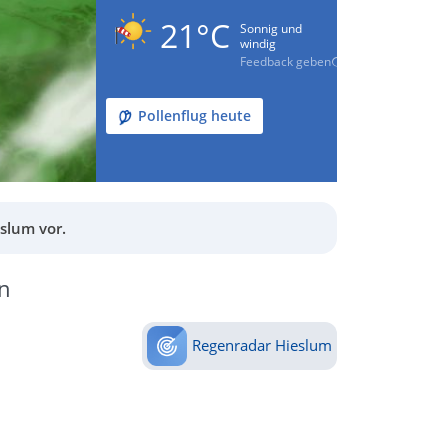
21°C
Sonnig und
windig
Feedback geben
Pollenflug heute
slum vor.
n
Regenradar Hieslum