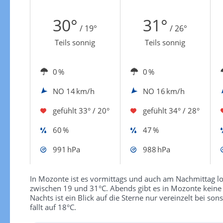
Zur Windgeschwindigkeitenkarte
30°
31°
/ 19°
/ 26°
Teils sonnig
Teils sonnig
0 %
0 %
NO
14 km/h
NO
16 km/h
gefühlt
33° / 20°
gefühlt
34° / 28°
60 %
47 %
991 hPa
988 hPa
In Mozonte ist es vormittags und auch am Nachmittag l
zwischen 19 und 31°C. Abends gibt es in Mozonte keine
Nachts ist ein Blick auf die Sterne nur vereinzelt bei 
fällt auf 18°C.