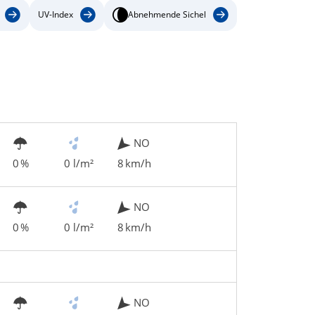
UV-Index
Abnehmende Sichel
NO
0 %
0 l/m²
8 km/h
NO
0 %
0 l/m²
8 km/h
NO