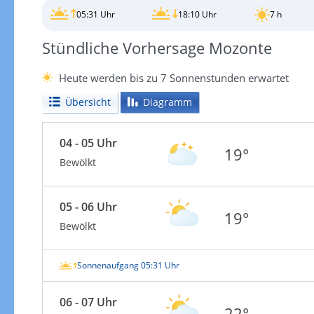
05:31 Uhr
18:10 Uhr
7 h
Stündliche Vorhersage Mozonte
Heute werden bis zu 7 Sonnenstunden erwartet
Übersicht
Diagramm
04 - 05 Uhr
19°
Bewölkt
05 - 06 Uhr
19°
Bewölkt
Sonnenaufgang 05:31 Uhr
06 - 07 Uhr
22°