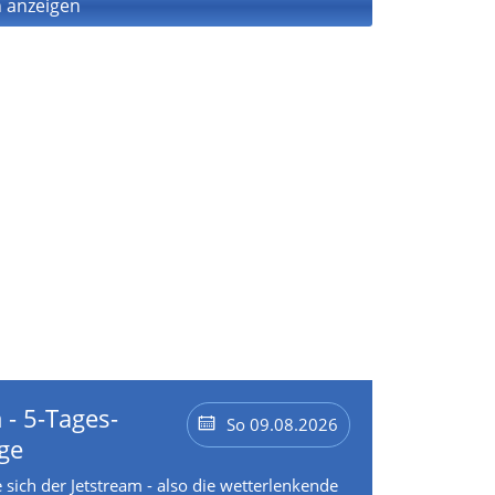
 anzeigen
 - 5-Tages-
So 09.08.2026
ge
 sich der Jetstream - also die wetterlenkende