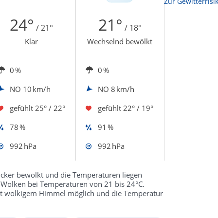
Zur Sonnenscheindauerkarte
Zur Gewitterrisi
24°
21°
/ 21°
/ 18°
Klar
Wechselnd bewölkt
0 %
0 %
NO
10 km/h
NO
8 km/h
gefühlt
25° / 22°
gefühlt
22° / 19°
78 %
91 %
992 hPa
992 hPa
ocker bewölkt und die Temperaturen liegen
 Wolken bei Temperaturen von 21 bis 24°C.
sonst wolkigem Himmel möglich und die Temperatur