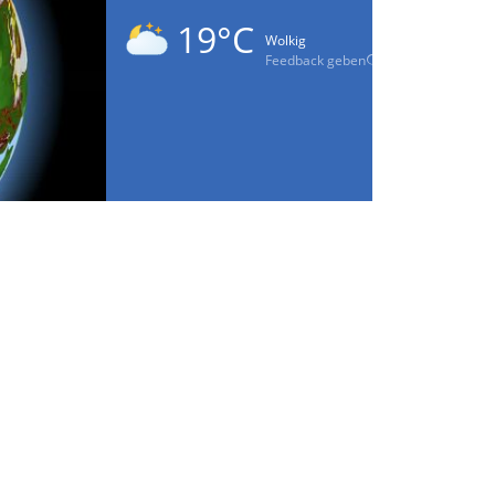
19°C
Wolkig
Feedback geben