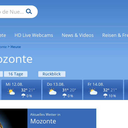
ete
HD Live Webcams
News & Videos
Reisen & Fre
onte
Heute
ozonte
16 Tage
Rückblick
Mi 12.08.
Do 13.08.
Fr 14.08.
32°
21°
31°
20°
32°
21°
0 %
0 %
10 %
Aktuelles Wetter in
Mozonte