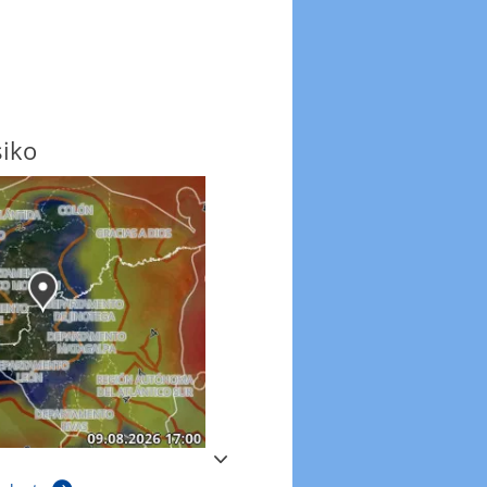
siko
Windböen
Windböen heute