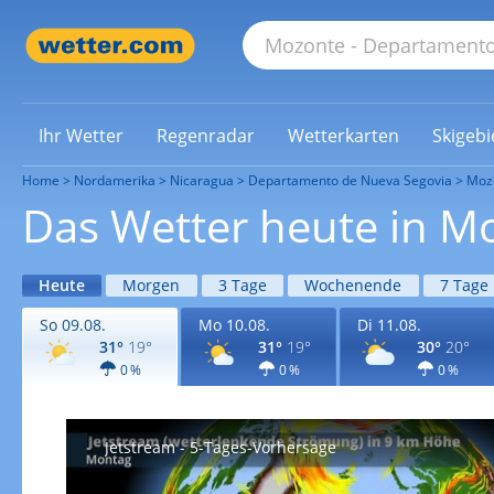
Ihr Wetter
Regenradar
Wetterkarten
Skigebi
Home
Nordamerika
Nicaragua
Departamento de Nueva Segovia
Moz
Das Wetter heute in M
Heute
Morgen
3 Tage
Wochenende
7 Tage
So 09.08.
Mo 10.08.
Di 11.08.
31°
19°
31°
19°
30°
20°
0 %
0 %
0 %
Jetstream - 5-Tages-Vorhersage