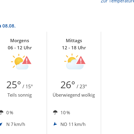
Zur Temperaturk
a
08.08.
Morgens
Mittags
06 - 12 Uhr
12 - 18 Uhr
25°
26°
/ 15°
/ 23°
Teils sonnig
Überwiegend wolkig
0 %
10 %
N
7 km/h
NO
11 km/h