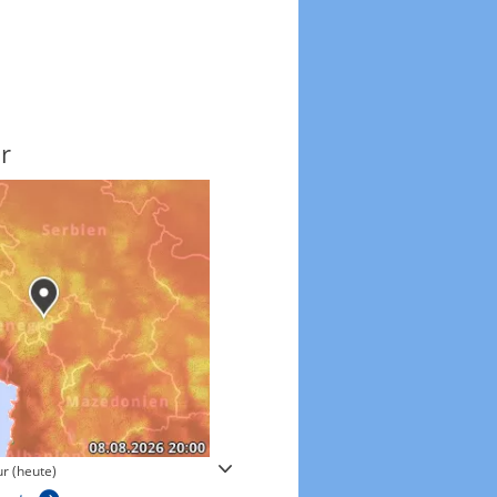
r
Windgeschwindigkeite
r (heute)
Windgeschwindigkeiten in 3h