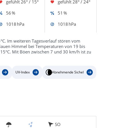
gefühlt
26° / 15°
gefühlt
28° / 24°
56 %
51 %
1018 hPa
1018 hPa
°C. Im weiteren Tagesverlauf stören vom
blauen Himmel bei Temperaturen von 19 bis
n 15°C. Mit Böen zwischen 7 und 30 km/h ist zu
UV-Index
Abnehmende Sichel
SO