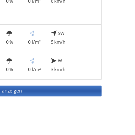
0 %
0 l/m²
6 km/h
SW
0 %
0 l/m²
5 km/h
W
0 %
0 l/m²
3 km/h
 anzeigen