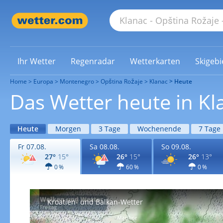
Ihr Wetter
Regenradar
Wetterkarten
Skigebi
Home
Europa
Montenegro
Opština Rožaje
Klanac
Heute
Das Wetter heute in Kl
Heute
Morgen
3 Tage
Wochenende
7 Tage
Fr 07.08.
Sa 08.08.
So 09.08.
27°
15°
26°
15°
26°
13°
0 %
60 %
0 %
Kroatien- und Balkan-Wetter