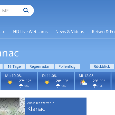
ete
HD Live Webcams
News & Videos
Reisen & Fre
anac
16 Tage
Regenradar
Pollenflug
Rückblick
Mo 10.08.
Di 11.08.
Mi 12.08.
27°
12°
28°
19°
29°
20°
0 %
0 %
0 %
Aktuelles Wetter in
Klanac