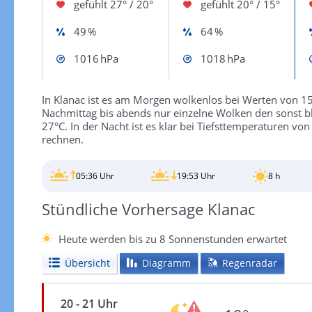
gefühlt
27° / 20°
gefühlt
20° / 15°
49 %
64 %
1016 hPa
1018 hPa
In Klanac ist es am Morgen wolkenlos bei Werten von 15
Nachmittag bis abends nur einzelne Wolken den sonst 
27°C. In der Nacht ist es klar bei Tiefsttemperaturen vo
rechnen.
05:36 Uhr
19:53 Uhr
8 h
Stündliche Vorhersage Klanac
Heute werden bis zu 8 Sonnenstunden erwartet
Übersicht
Diagramm
Regenradar
20 - 21 Uhr