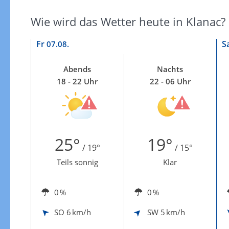
Zur Gewitterrisikokarte
Wie wird das Wetter heute in Klanac?
Fr
S
07.08.
Abends
Nachts
18 - 22 Uhr
22 - 06 Uhr
25°
19°
/ 19°
/ 15°
Teils sonnig
Klar
0 %
0 %
SO
6 km/h
SW
5 km/h