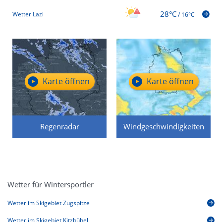
28°C
Wetter Lazi
/
16°C
Karte öffnen
Karte öffnen
Regenradar
Windgeschwindigkeiten
Wetter für Wintersportler
Wetter im Skigebiet Zugspitze
Wetter im Skigebiet Kitzbühel