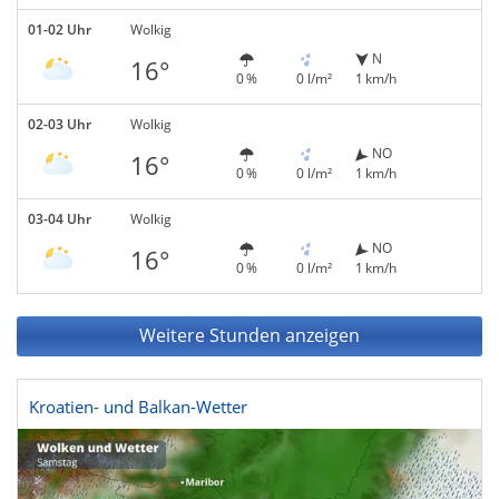
01-02 Uhr
Wolkig
N
16°
0 %
0 l/m²
1 km/h
02-03 Uhr
Wolkig
NO
16°
0 %
0 l/m²
1 km/h
03-04 Uhr
Wolkig
NO
16°
0 %
0 l/m²
1 km/h
Weitere Stunden anzeigen
Kroatien- und Balkan-Wetter