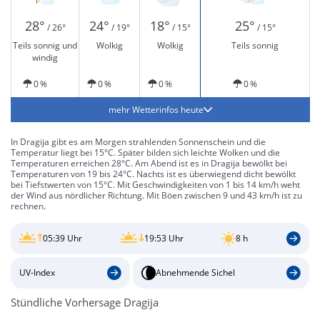
28°
24°
18°
25°
/ 26°
/ 19°
/ 15°
/ 15°
Teils sonnig und
Wolkig
Wolkig
Teils sonnig
windig
0 %
0 %
0 %
0 %
mehr Wetterinfos heute
In Dragija gibt es am Morgen strahlenden Sonnenschein und die
Temperatur liegt bei 15°C. Später bilden sich leichte Wolken und die
Temperaturen erreichen 28°C. Am Abend ist es in Dragija bewölkt bei
Temperaturen von 19 bis 24°C. Nachts ist es überwiegend dicht bewölkt
bei Tiefstwerten von 15°C. Mit Geschwindigkeiten von 1 bis 14 km/h weht
der Wind aus nördlicher Richtung. Mit Böen zwischen 9 und 43 km/h ist zu
rechnen.
05:39 Uhr
19:53 Uhr
8 h
UV-Index
Abnehmende Sichel
Stündliche Vorhersage Dragija