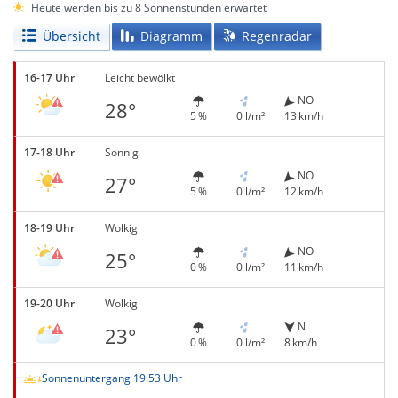
Heute werden bis zu 8 Sonnenstunden erwartet
Übersicht
Diagramm
Regenradar
16-17 Uhr
Leicht bewölkt
NO
28°
5 %
0 l/m²
13 km/h
17-18 Uhr
Sonnig
NO
27°
5 %
0 l/m²
12 km/h
18-19 Uhr
Wolkig
NO
25°
0 %
0 l/m²
11 km/h
19-20 Uhr
Wolkig
N
23°
0 %
0 l/m²
8 km/h
Sonnenuntergang 19:53 Uhr