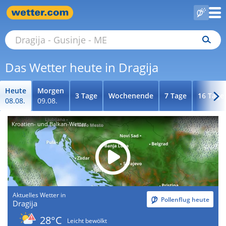
Das Wetter heute in Dragija
Heute
Morgen
3 Tage
Wochenende
7 Tage
16 Tage
08.08.
09.08.
Kroatien- und Balkan-Wetter
Aktuelles Wetter in
Pollenflug heute
Dragija
28°C
Leicht bewölkt